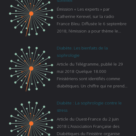
sommeil
Émission « Les experts » par
Catherine Kerevel, sur la radio
France Bleu. Diffusée le 6 septembre
2018, l’émission a pour thème le
sommeil. lien vers le site de france
bleu :
Diabète. Les bienfaits de la
https://www.francebleu.fr/emissions/l
sophrologie
es-experts/breizh-izel/vos-questions-
Article du Télégramme, publié le 29
sur-le-sommeil
mai 2018 Quelque 18.000
Finistériens sont identifiés comme
diabétiques. Un chiffre qui ne prend
pas en compte tous ceux qui
s’ignorent. « C’est une pathologie qui
Diabète : La sophrologie contre le
continue à augmenter, souligne
stress
Gaïanne Gazeau, directrice adjointe
Article du Ouest-France du 2 juin
de la Caisse primaire d’assurance-
2018 L’Association Française des
maladie. C’est aussi une pathologie
Diabétiques du Finistère organise