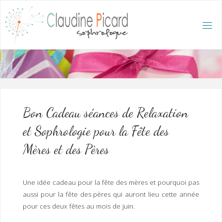
Skip
to
content
C
L
A
U
D
I
N
E
P
I
C
A
R
D
:
A
C
C
U
E
I
L
/
S
O
Bon Cadeau séances de Relaxation
P
H
R
et Sophrologie pour la Fête des
O
L
O
G
Mères et des Pères
U
E
E
T
H
Y
P
N
O
T
Une idée cadeau pour la fête des mères et pourquoi pas
H
É
R
aussi pour la fête des pères qui auront lieu cette année
A
P
E
pour ces deux fêtes au mois de juin.
U
T
E
Q
U