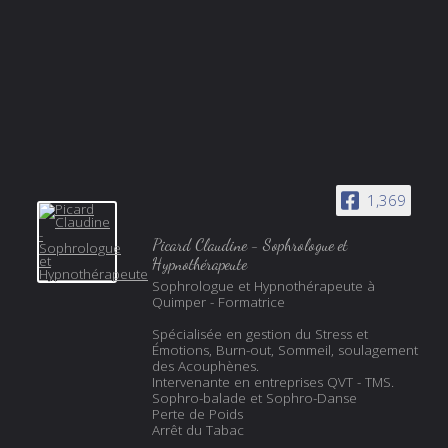
1,369
Picard Claudine - Sophrologue et
Hypnothérapeute
Sophrologue et Hypnothérapeute à
Quimper - Formatrice
Spécialisée en gestion du Stress et
Émotions, Burn-out, Sommeil, soulagement
des Acouphènes.
Intervenante en entreprises QVT - TMS.
Sophro-balade et Sophro-Danse
Perte de Poids
Arrêt du Tabac