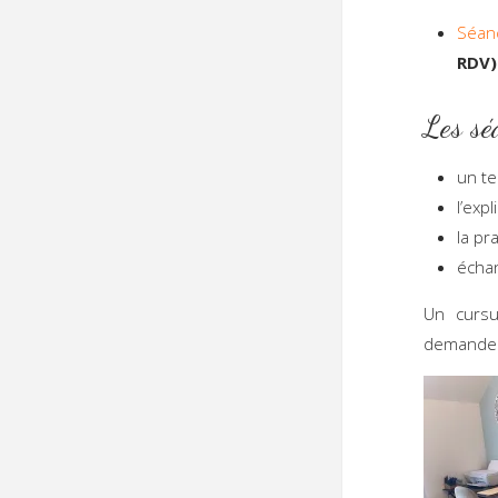
Séan
RDV)
Les sé
un te
l’exp
la pr
échan
Un curs
demande 