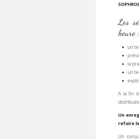
SOPHRO
Les sé
heure 
un te
prése
la pr
un te
expli
A la fin
distribué
Un enreg
refaire 
Un cursu