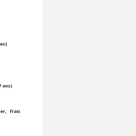
ivantes)
7 ans)
, frais