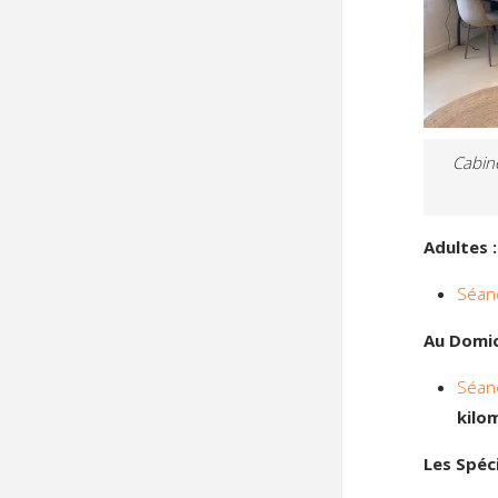
Cabin
Adultes :
Séan
Au Domici
Séan
kilo
Les Spéci