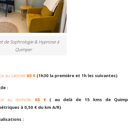
et de Sophrologie & Hypnose à
Quimper
ce au cabinet
60 €
(1h30 la première et 1h les suivantes)
le :
ce au domicile
65 €
( au delà de 15 kms de Quimpe
métriques à 0,50 € du km A/R)
alisations :