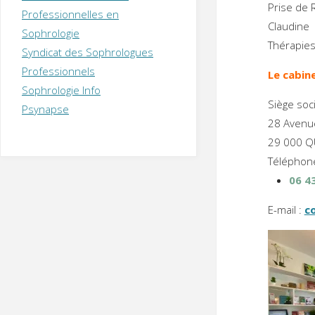
T
H
É
Prise de 
Professionnelles en
R
A
P
Claudine
Sophrologie
E
U
T
Thérapie
Syndicat des Sophrologues
E
Q
U
I
Professionnels
Le cabin
M
P
Sophrologie Info
E
R
Siège soc
Psynapse
28 Avenu
29 000 Q
Téléphone
06 4
E-mail :
c