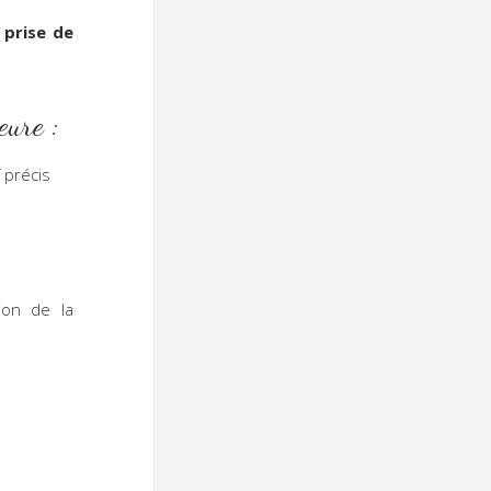
 prise de
eure :
 précis
ion de la