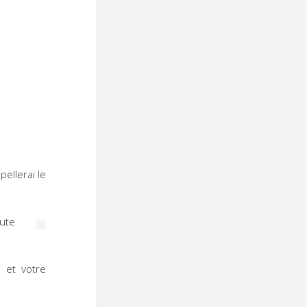
ellerai le
ute
 et votre