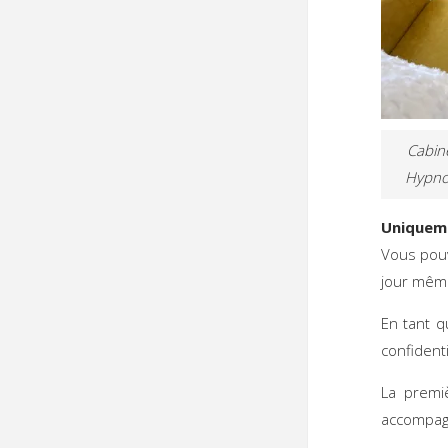
Cabin
Hypno
Uniqueme
Vous pouv
jour mêm
En tant 
confidenti
La premi
accompag