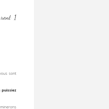
rent 1
ous sont
 puissiez
rminerons