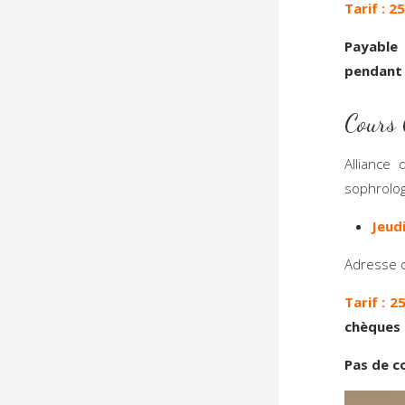
Tarif : 2
Payable 
pendant l
Cours 
Alliance 
sophrolog
Jeud
Adresse d
Tarif :
25
chèques
Pas de co