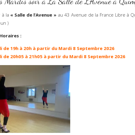
es Mardis soir à La Salle de L’Avenue à Quim
r à la
« Salle de l’Avenue »
au 43 Avenue de la France Libre à Q
rfeunteun )
Horaires :
i de 19h à 20h à partir du Mardi 8 Septembre 2026
i de 20h05 à 21h05 à partir du Mardi 8 Septembre 2026