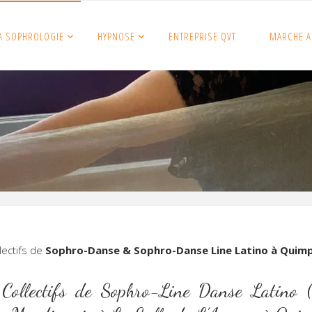
A SOPHROLOGIE
HYPNOSE
ENTREPRISE QVT
MARCHE A
lectifs de
Sophro-Danse & Sophro-Danse Line Latino à Quim
Collectifs de Sophro-Line Danse Latino (