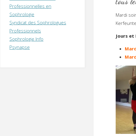
tous l
T
H
É
Professionnelles en
R
A
P
Sophrologie
Mardi soi
E
U
T
Syndicat des Sophrologues
E
Q
Ke
U
I
Professionnels
Jours et 
M
P
Sophrologie Info
E
R
Psynapse
Mard
Mard