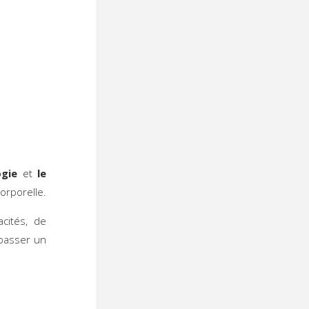
ogie
et
le
orporelle.
cités, de
 passer un