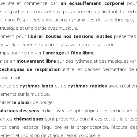
ue atelier commence par
un échauffement corporel
pour
s les parties du corps et être plus « présent » à l’instant. Cet éc
it dans l’esprit des stimulations dynamiques de la sophrologie, 
 musique et une partie avec musique.
oment pour
libérer toutes nos tensions inutiles
présentes
ons/relâchements synchronisés avec notre respiration.
emps pour renforcer
l’ancrage
et
l’équilibre.
mise en
mouvement libre
sur des rythmes et des musiques vari
techniques de respiration
entre les danses permettant de 
facilement.
rnance de
rythmes lents
et de
rythmes rapides
avec création
ements sur la musique.
miser
le plaisir
de bouger.
ulations des sens
en lien avec la sophrologie et les techniques
rentes
thématiques
sont présentes durant ces cours : la prése
rps dans l’espace, l’équilibre et la proprioception, l’écoute de
ment et l’isolation de chaque région corporelle…