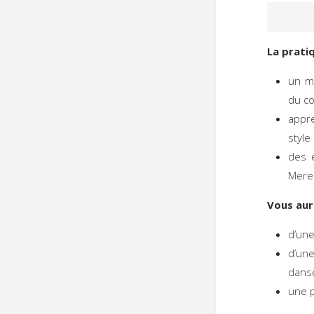
La prati
un m
du co
appr
style
des 
Mere
Vous aur
d’une
d’un
danse
une p