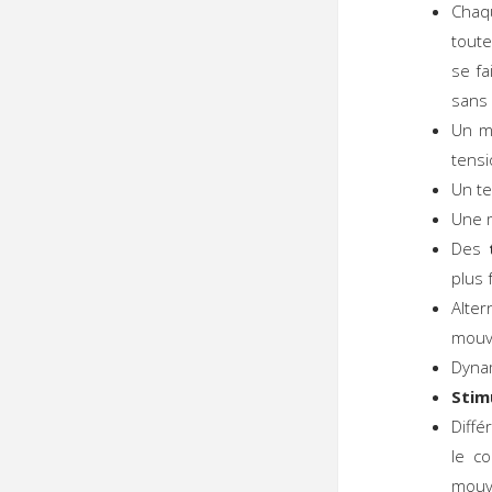
Chaq
toute
se fa
sans
Un m
tensi
Un t
Une 
Des
plus 
Alte
mouv
Dyna
Stim
Diffé
le co
mouve