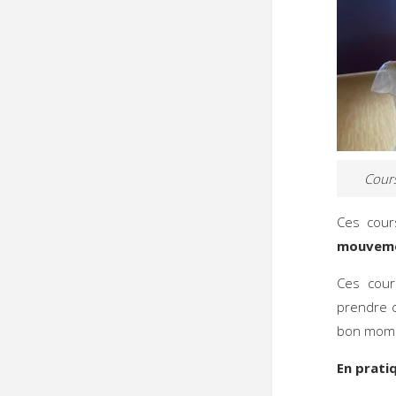
Cour
Ces cour
mouveme
Ces cour
prendre c
bon momen
En prati