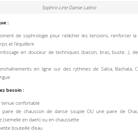
Sophro-Line Danse Latino
que :
oment de sophrologie pour relâcher les tensions, renforcer l
rps et l’équilibre
entissage en douceur de techniques (bassin, bras, buste…), d
enchaînements en ligne sur des rythmes de Salsa, Bachata, C
ngue
ez besoin :
 tenue confortable
e paire de chausson de danse souple OU une paire de Cha
 (semelle en daim) ou en chaussette
etite bouteille d’eau