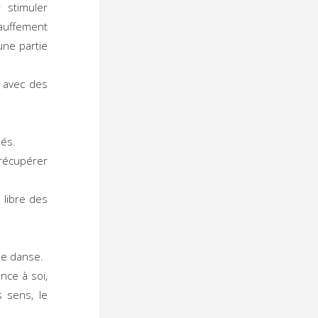
 stimuler
hauffement
une partie
 avec des
és.
récupérer
 libre des
 de danse.
nce à soi,
s sens, le