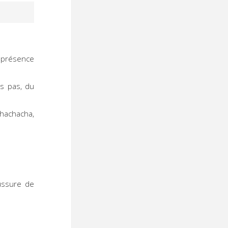
a présence
es pas, du
hachacha,
ussure de