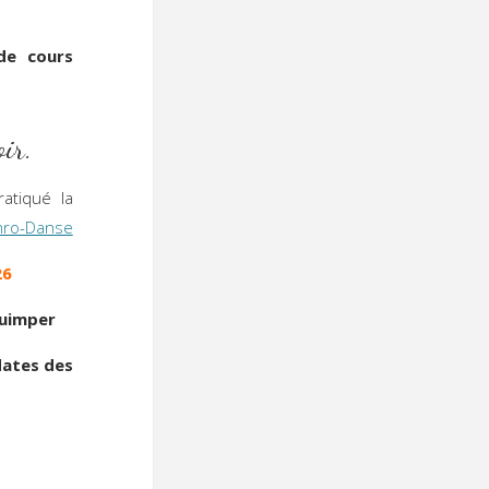
 de cours
ir.
ratiqué la
hro-Danse
26
Quimper
 dates des