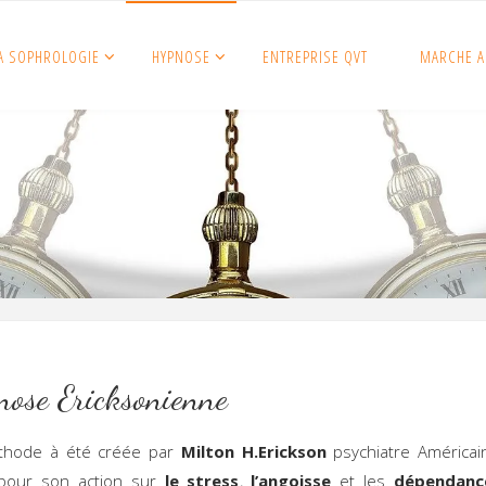
A SOPHROLOGIE
HYPNOSE
ENTREPRISE QVT
MARCHE A
nose Ericksonienne
thode à été créée par
Milton H.Erickson
psychiatre Américain
pour son action sur
le stress
,
l’angoisse
et les
dépendanc