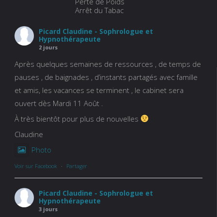
Perte de Poids
Arrêt du Tabac
Picard Claudine - Sophrologue et
Hypnothérapeute
2 jours
Après quelques semaines de ressources , de temps de
pauses , de baignades , d’instants partagés avec famille
et amis, les vacances se terminent , le cabinet sera
ouvert dès Mardi 11 Août .
À très bientôt pour plus de nouvelles
Claudine
Photo
Voir sur Facebook
·
Partager
Picard Claudine - Sophrologue et
Hypnothérapeute
3 jours