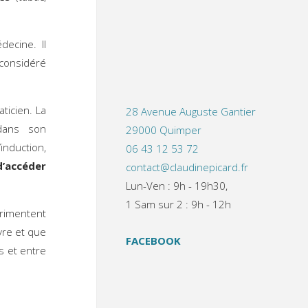
ecine. Il
 considéré
ticien. La
28 Avenue Auguste Gantier
ans son
29000 Quimper
induction,
06 43 12 53 72
d’accéder
contact@claudinepicard.fr
Lun-Ven : 9h - 19h30,
1 Sam sur 2 : 9h - 12h
rimentent
vre et que
FACEBOOK
s et entre