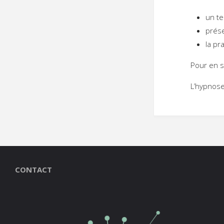
un te
prése
la pr
Pour en s
L’hypnose
CONTACT