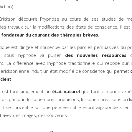
iction).
.Erickson découvre l’hypnose au cours de ses études de méd
des travaux sur la modifications des états de conscience, il est
e
fondateur du courant des thérapies brèves
.
tique est dirigée et soutenue par les paroles persuasives du pra
e sous hypnose va puiser
des nouvelles ressources
d
nt. La différence avec l’hypnose traditionnelle qui repose sur l’
 ericksonienne induit un état modifié de conscience qui permet
scient
.
e est tout simplement un
état naturel
que tout le monde expé
 fois par jour, lorsque nous conduisons, lorsque nous lisons un li
rit se concentre sur une pensée, notre esprit vagabonde ailleur
t avec des images, des souvenirs…