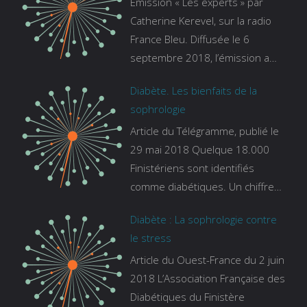
Émission « Les experts » par
Catherine Kerevel, sur la radio
France Bleu. Diffusée le 6
septembre 2018, l’émission a
pour thème le sommeil. lien vers
Diabète. Les bienfaits de la
le site de france bleu :
sophrologie
https://www.francebleu.fr/emissi
Article du Télégramme, publié le
ons/les-experts/breizh-izel/vos-
29 mai 2018 Quelque 18.000
questions-sur-le-sommeil
Finistériens sont identifiés
comme diabétiques. Un chiffre
qui ne prend pas en compte
Diabète : La sophrologie contre
tous ceux qui s’ignorent. « C’est
le stress
une pathologie qui continue à
Article du Ouest-France du 2 juin
augmenter, souligne Gaïanne
2018 L’Association Française des
Gazeau, directrice adjointe de la
Diabétiques du Finistère
Caisse primaire d’assurance-