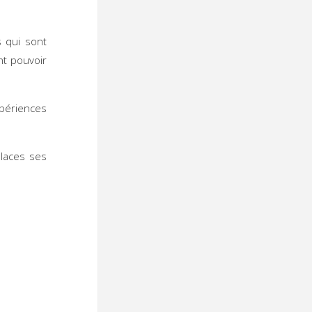
s qui sont
nt pouvoir
ériences
places ses
: