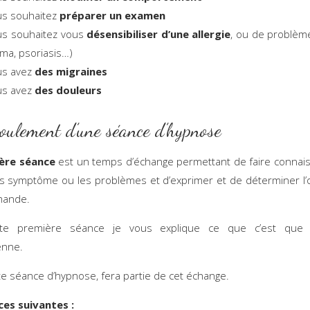
us souhaitez
préparer un examen
us souhaitez vous
désensibiliser d’une allergie
, ou de problèm
ma, psoriasis…)
us avez
des migraines
us avez
des douleurs
oulement d’une séance d’hypnose
ère séance
est un temps d’échange permettant de faire connai
es symptôme ou les problèmes et d’exprimer et de déterminer l’o
mande.
te première séance je vous explique ce que c’est que 
enne.
e séance d’hypnose, fera partie de cet échange.
ces suivantes :