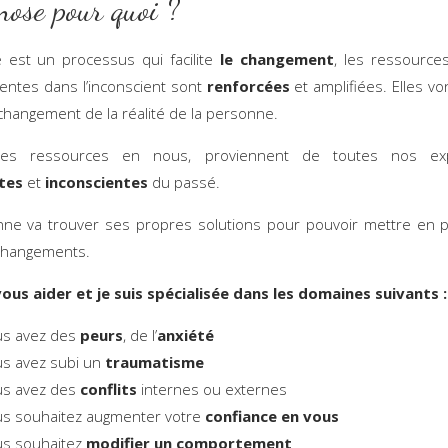
nose pour quoi ?
 est un processus qui facilite
le changement
, les ressource
entes dans l’inconscient sont
renforcées
et amplifiées. Elles vo
e changement de la réalité de la personne.
ces ressources en nous, proviennent de toutes nos exp
tes
et
inconscientes
du passé.
ne va trouver ses propres solutions pour pouvoir mettre en 
changements.
ous aider et je suis spécialisée dans les domaines suivants 
us avez des
peurs
, de l’
anxiété
us avez subi un
traumatisme
us avez des
conflits
internes ou externes
us souhaitez augmenter votre
confiance en vous
us souhaitez
modifier un comportement