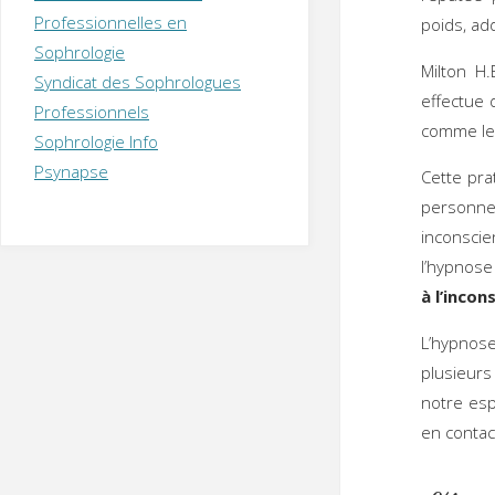
T
H
É
Professionnelles en
poids, add
R
A
P
Sophrologie
E
U
T
Milton H
Syndicat des Sophrologues
E
Q
effectue 
U
I
Professionnels
comme l
M
P
Sophrologie Info
E
R
Psynapse
Cette pra
personn
inconscie
l’hypnose
à l’incon
L’hypnos
plusieurs
notre esp
en contac