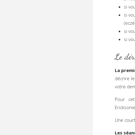
si vo
si vo
(eczé
si vo
si vo
Le dér
La premi
décrire l
votre de
Pour cet
Ericksoni
Une court
Les séan