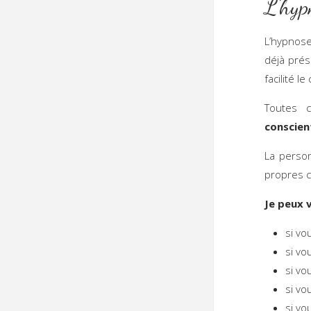
L’hyp
L’hypnose
déjà prés
facilité l
Toutes 
conscien
La person
propres 
Je peux v
si vo
si vo
si vo
si vo
si vo