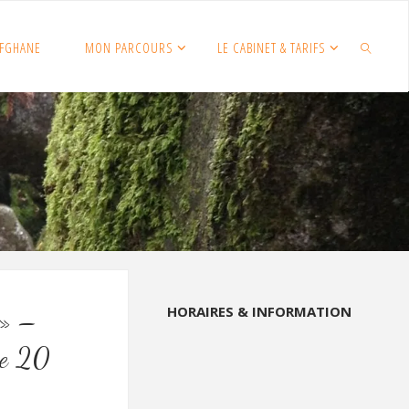
FGHANE
MON PARCOURS
LE CABINET & TARIFS
SEARCH
HORAIRES & INFORMATION
 » –
he 20