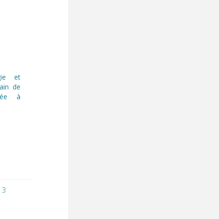
gie et
ain de
née à
13