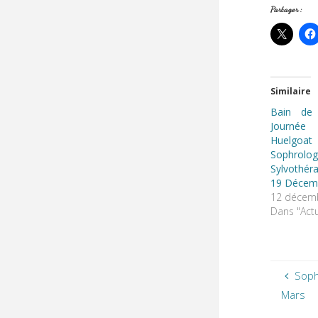
Partager :
Similaire
Bain de
Journée
Huelgoat
Sophr
Sylvothé
19 Décem
12 décem
Dans "Actu
Soph
Mars