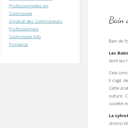
T
H
É
Professionnelles en
R
A
P
Sophrologie
E
U
T
Bain 
Syndicat des Sophrologues
E
Q
U
I
Professionnels
M
P
Sophrologie Info
E
R
Bain de f
Psynapse
Les Bain
dont les 
Cela cons
Il s’agit
Cette pra
culture. 
société m
La sylvo
stress) et