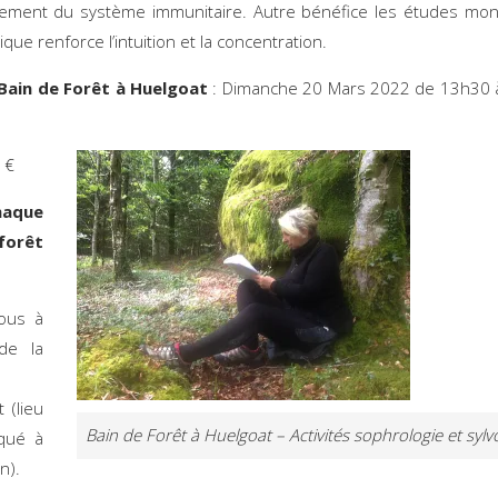
nement du système immunitaire. Autre bénéfice les études mon
ique renforce l’intuition et la concentration.
Bain de Forêt à Huelgoat
: Dimanche 20 Mars 2022 de 13h3
 €
haque
forêt
:
ous à
 de la
 (lieu
Bain de Forêt à Huelgoat – Activités sophrologie et syl
qué à
on).