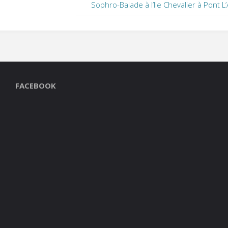
Sophro-Balade à l’Ile Chevalier à Pont L
FACEBOOK