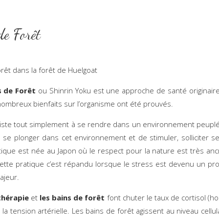
de Forêt
orêt dans la forêt de Huelgoat
s de Forêt
ou Shinrin Yoku est une approche de santé originair
nombreux bienfaits sur l’organisme ont été prouvés.
iste tout simplement à se rendre dans un environnement peuplé
 de se plonger dans cet environnement et de stimuler, solliciter s
tique est née au Japon où le respect pour la nature est très anc
Cette pratique c’est répandu lorsque le stress est devenu un p
ajeur.
thérapie
et
les bains de forêt
font chuter le taux de cortisol (
 la tension artérielle. Les bains de forêt agissent au niveau cellul