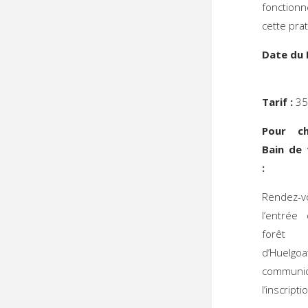
fonction
cette prat
Date du 
Tarif :
35
Pour c
Bain de 
Rendez-v
l’entrée
forêt
d’Huelgoat
communi
l’inscripti