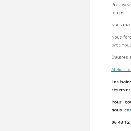
Prévoyez 
temps.
Nous marc
Nous fero
avec nou
D’autres 
Ateliers «
Les bain
réserver
Pour to
nous
co
06 43 12