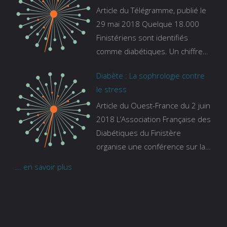
Activités
Article du Télégramme, publié le
ons/les-experts/breizh-izel/vos-
Sophrologie
29 mai 2018 Quelque 18.000
questions-sur-le-sommeil
et
Finistériens sont identifiés
Sylvothérapie
comme diabétiques. Un chiffre
qui ne prend pas en compte
Dimanche
Diabète : La sophrologie contre
tous ceux qui s’ignorent. « C’est
27
le stress
une pathologie qui continue à
Février »
Article du Ouest-France du 2 juin
augmenter, souligne Gaïanne
2018 L’Association Française des
Gazeau, directrice adjointe de la
Diabétiques du Finistère
Caisse primaire d’assurance-
organise une conférence sur la
maladie. C’est aussi une
sophrologie comme méthode
pathologie qui peut être
... en savoir plus
contre le stress. Voir l’article
handicapante et coûte cher
quand on sait que 37 % des
diabétiques suivent une dialyse
suite à des problèmes rénaux.