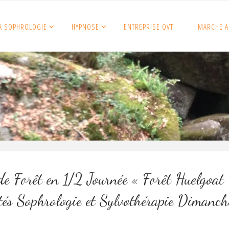
A SOPHROLOGIE
HYPNOSE
ENTREPRISE QVT
MARCHE A
de Forêt en 1/2 Journée « Forêt Huelgoat
ités Sophrologie et Sylvothérapie Dimanc