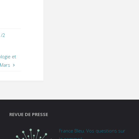
1/2
logie et
 Mars
REVUE DE PRESSE
France Bleu. Vos questions sur