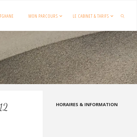
FGHANE
MON PARCOURS
LE CABINET & TARIFS
SEARCH
HORAIRES & INFORMATION
 12