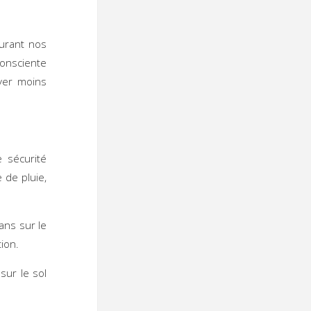
Durant nos
consciente
yer moins
 sécurité
 de pluie,
ans sur le
tion.
sur le sol