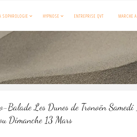
A SOPHROLOGIE
HYPNOSE
ENTREPRISE QVT
MARCHE A
o-Balade Les Dunes de Tronoën Samedi
ou Dimanche 13 Mars