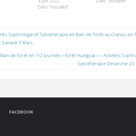
3 juin 2022
Dans "Actualité"
Dans "Actualité"
vités Sophrologie et Sylvothérapie en Bain de Forêt au Cranou en 
e Samedi 5 Mars
Bain de Forêt en 1/2 Journée « Forêt Huelgoat » – Activités Sophro
Sylvothérapie Dimanche 20
FACEBOOK