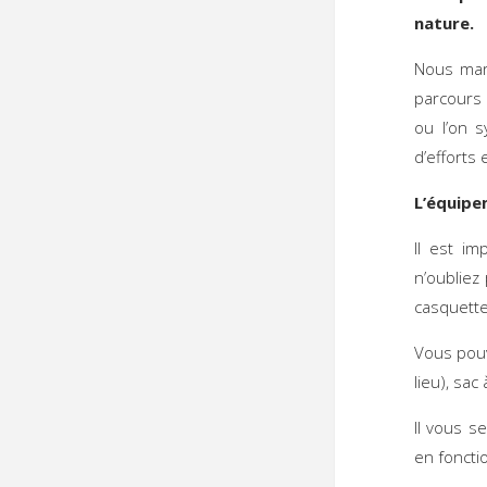
nature.
Nous marc
parcours 
ou l’on 
d’efforts 
L’équip
Il est im
n’oubliez
casquette
Vous pouv
lieu), sac
Il vous s
en foncti