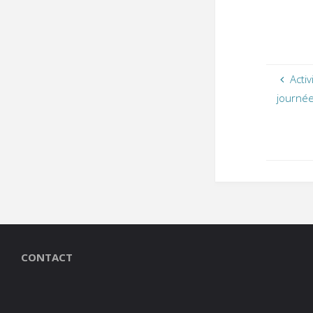
Acti
journé
CONTACT