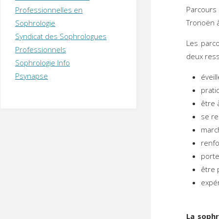
T
H
É
Parcours
Professionnelles en
R
A
P
Tronoën à
Sophrologie
E
U
T
Syndicat des Sophrologues
E
Q
Les parc
U
I
Professionnels
deux res
M
P
Sophrologie Info
E
R
Psynapse
éveil
prati
être 
se re
march
renfo
porte
être 
exp
La sophr