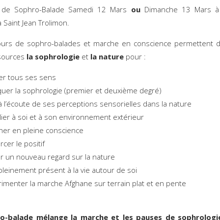
 de Sophro-Balade Samedi 12 Mars
ou
Dimanche 13 Mars à
 Saint Jean Trolimon.
ours de sophro-balades et marche en conscience permettent de
sources
la sophrologie
et
la nature
pour :
ler tous ses sens
quer la sophrologie (premier et deuxième degré)
à l’écoute de ses perceptions sensorielles dans la nature
lier à soi et à son environnement extérieur
er en pleine conscience
rcer le positif
r un nouveau regard sur la nature
pleinement présent à la vie autour de soi
érimenter la marche Afghane sur terrain plat et 
o-balade mélange la marche et les pauses de sophrologi