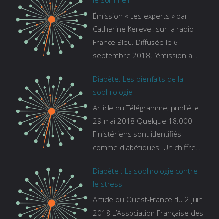
le sommeil
Émission « Les experts » par
Catherine Kerevel, sur la radio
France Bleu. Diffusée le 6
septembre 2018, l’émission a
pour thème le sommeil. lien vers
Diabète. Les bienfaits de la
le site de france bleu :
sophrologie
https://www.francebleu.fr/emissi
Article du Télégramme, publié le
ons/les-experts/breizh-izel/vos-
29 mai 2018 Quelque 18.000
questions-sur-le-sommeil
Finistériens sont identifiés
comme diabétiques. Un chiffre
qui ne prend pas en compte
Diabète : La sophrologie contre
tous ceux qui s’ignorent. « C’est
le stress
une pathologie qui continue à
Article du Ouest-France du 2 juin
augmenter, souligne Gaïanne
2018 L’Association Française des
Gazeau, directrice adjointe de la