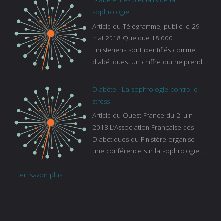
https://www.francebleu.fr/emissions/l
sophrologie
es-experts/breizh-izel/vos-questions-
Article du Télégramme, publié le 29
sur-le-sommeil
mai 2018 Quelque 18.000
Finistériens sont identifiés comme
diabétiques. Un chiffre qui ne prend
pas en compte tous ceux qui
s’ignorent. « C’est une pathologie qui
Diabète : La sophrologie contre le
continue à augmenter, souligne
stress
Gaïanne Gazeau, directrice adjointe
Article du Ouest-France du 2 juin
de la Caisse primaire d’assurance-
2018 L’Association Française des
maladie. C’est aussi une pathologie
Diabétiques du Finistère organise
qui peut être handicapante et coûte
une conférence sur la sophrologie
cher quand on sait que 37 % des
comme méthode contre le stress.
diabétiques suivent une dialyse suite
... en savoir plus
Voir l’article
à des problèmes rénaux. Nous
sommes très sensibles au problème
de santé publique que pose le
diabète ». Tout ce qui peut soulager