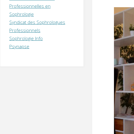
T
H
É
Professionnelles en
R
A
P
Sophrologie
E
U
T
Syndicat des Sophrologues
E
Q
U
I
Professionnels
M
P
Sophrologie Info
E
R
Psynapse