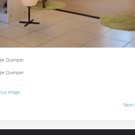
gie Quimper
gie Quimper
ous image
Next 