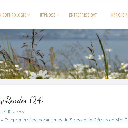
A SOPHROLOGIE
HYPNOSE
ENTREPRISE QVT
MARCHE A
izeRender (24)
× 2448
pixels
r « Comprendre les mécanismes du Stress et le Gérer » en Mini 