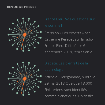
REVUE DE PRESSE
France Bleu. Vos questions sur
le sommeil
Émission « Les experts » par
Catherine Kerevel, sur la radio
France Bleu. Diffusée le 6
septembre 2018, l’émission a
pour thème le sommeil. lien vers
Diabète. Les bienfaits de la
le site de france bleu :
sophrologie
https://www.francebleu.fr/emissi
Article du Télégramme, publié le
ons/les-experts/breizh-izel/vos-
29 mai 2018 Quelque 18.000
questions-sur-le-sommeil
Finistériens sont identifiés
comme diabétiques. Un chiffre
qui ne prend pas en compte