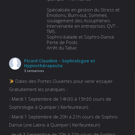
Spécialisée en gestion du Stress et
Émotions, Burn-out, Sommeil,
soulagement des Acouphènes.
Intervenante en entreprises QVT -
TMS.
Sophro-balade et Sophro-Danse
Perte de Poids
Arrêt du Tabac
Picard Claudine - Sophrologue et
Hypnothérapeute
3 semaines
Dates des Portes Ouvertes pour venir essayer
Gratuitement les pratiques :
- Mardi 1 Septembre de 14h30 à 15h30 cours de
Sophrologie à Quimper ( Kerfeunteun)
- Mardi 1 Septembre de 20h à 21h cours de Sophro-
Danse Line Latino à Quimper ( Kerfeunteun)
- Jeudi 3 Septembre de 20h à 21h cours de Sophro-