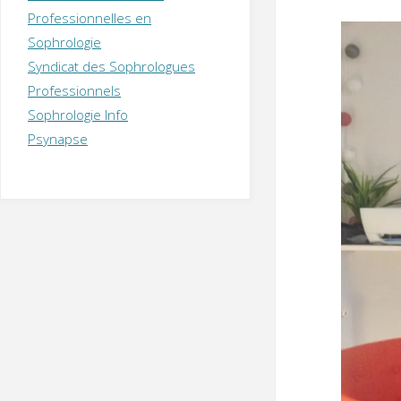
T
H
É
Professionnelles en
R
A
P
Sophrologie
E
U
T
Syndicat des Sophrologues
E
Q
U
I
Professionnels
M
P
Sophrologie Info
E
R
Psynapse