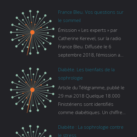
France Bleu. Vos questions sur
le sommeil
Émission « Les experts » par
Catherine Kerevel, sur la radio
France Bleu. Diffusée le 6
septembre 2018, l’émission a
pour thème le sommeil. lien vers
Diabète. Les bienfaits de la
le site de france bleu :
sophrologie
https://www.francebleu.fr/emissi
Article du Télégramme, publié le
ons/les-experts/breizh-izel/vos-
29 mai 2018 Quelque 18.000
questions-sur-le-sommeil
Finistériens sont identifiés
comme diabétiques. Un chiffre
qui ne prend pas en compte
Diabète : La sophrologie contre
tous ceux qui s’ignorent. « C’est
le stress