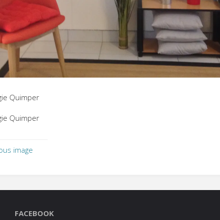
gie Quimper
gie Quimper
ous image
FACEBOOK