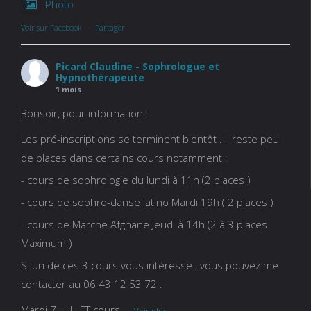
Photo
Voir sur Facebook
·
Partager
Picard Claudine - Sophrologue et
Hypnothérapeute
1 mois
Bonsoir, pour information :
Les pré-inscriptions se terminent bientôt . Il reste peu
de places dans certains cours notamment :
- cours de sophrologie du lundi à 11h (2 places )
- cours de sophro-danse latino Mardi 19h ( 2 places )
- cours de Marche Afghane Jeudi à 14h (2 à 3 places
Maximum )
Si un de ces 3 cours vous intéresse , vous pouvez me
contacter au 06 43 12 53 72 .
Mardi 7 JUILLET cours
...
Voir plus