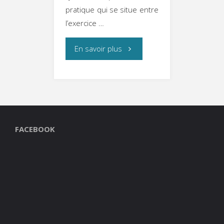
pratique qui se situe entre
Juin
l’exercice …
2026"
"Cours
En savoir plus
Collectifs
de
Marche
FACEBOOK
Afghane
saison
2025
/