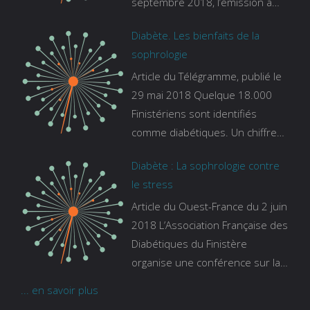
septembre 2018, l’émission a
pour thème le sommeil. lien vers
Diabète. Les bienfaits de la
le site de france bleu :
sophrologie
https://www.francebleu.fr/emissi
Article du Télégramme, publié le
ons/les-experts/breizh-izel/vos-
29 mai 2018 Quelque 18.000
questions-sur-le-sommeil
Finistériens sont identifiés
comme diabétiques. Un chiffre
qui ne prend pas en compte
Diabète : La sophrologie contre
tous ceux qui s’ignorent. « C’est
le stress
une pathologie qui continue à
Article du Ouest-France du 2 juin
augmenter, souligne Gaïanne
2018 L’Association Française des
Gazeau, directrice adjointe de la
Diabétiques du Finistère
Caisse primaire d’assurance-
organise une conférence sur la
maladie. C’est aussi une
sophrologie comme méthode
pathologie qui peut être
... en savoir plus
contre le stress. Voir l’article
handicapante et coûte cher