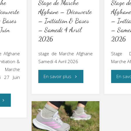
che
Stage de Marche
Stage d
couverte
Afghane – Découverte
Afghane
& Bases
– Initiation & Bases
– Initi
Juin
– Samedi 4 Avril
– Samed
2026
2026
e Afghane
stage de Marche Afghane
Stage D
itiation &
Samedi 4 Avril 2026
Marche Afg
 Marche
"Stage
En savoir plus
En savo
i 27 Juin
de
"Stage
Marche
de
Afghane
Marche
–