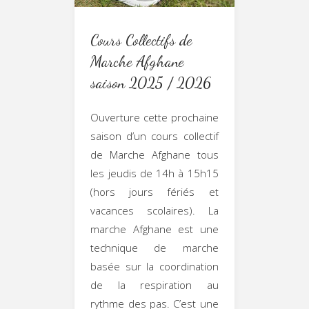
Afghane
Découverte
Cours Collectifs de
–
–
Marche Afghane
saison 2025 / 2026
Découverte
Initiation
–
Ouverture cette prochaine
&
saison d’un cours collectif
Initiation
Bases
de Marche Afghane tous
les jeudis de 14h à 15h15
&
–
(hors jours fériés et
Bases
vacances scolaires). La
Samedi
marche Afghane est une
–
4
technique de marche
basée sur la coordination
Samedi
Avril
de la respiration au
27
rythme des pas. C’est une
2026"