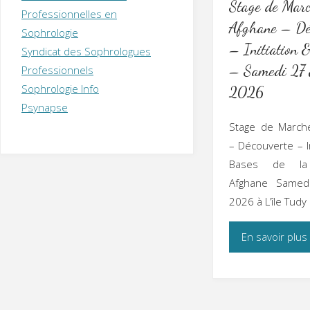
Stage de Mar
T
H
É
Professionnelles en
R
A
P
Afghane – Dé
Sophrologie
E
U
T
– Initiation 
Syndicat des Sophrologues
E
Q
U
I
– Samedi 27 
Professionnels
M
P
Sophrologie Info
2026
E
R
Psynapse
Stage de March
– Découverte – In
Bases de la
Afghane Samed
2026 à L’île Tudy
En savoir plus