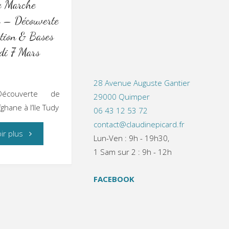
e Marche
 – Découverte
ation & Bases
i 7 Mars
28 Avenue Auguste Gantier
écouverte de
29000 Quimper
hane à l’Ile Tudy
06 43 12 53 72
contact@claudinepicard.fr
"Stage
ir plus
Lun-Ven : 9h - 19h30,
1 Sam sur 2 : 9h - 12h
de
FACEBOOK
Marche
Afghane
–