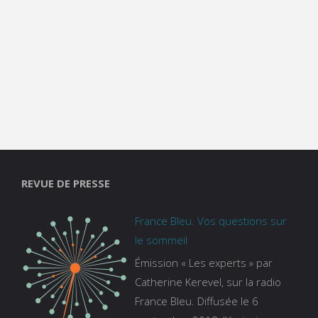
REVUE DE PRESSE
France Bleu. Vos questions sur
le sommeil
Émission « Les experts » par
Catherine Kerevel, sur la radio
France Bleu. Diffusée le 6