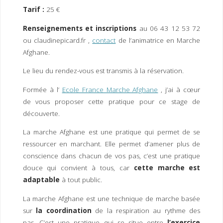
I
M
P
Tarif :
25 €
E
R
Renseignements et inscriptions
au 06 43 12 53 72
ou claudinepicard.fr ,
contact
de l’animatrice en Marche
Afghane.
Le lieu du rendez-vous est transmis à la réservation.
Formée à l’
Ecole France Marche Afghane
, j’ai à cœur
de vous proposer cette pratique pour ce stage de
découverte.
La marche Afghane est une pratique qui permet de se
ressourcer en marchant. Elle permet d’amener plus de
conscience dans chacun de vos pas, c’est une pratique
douce qui convient à tous, car
cette marche est
adaptable
à tout public.
La marche Afghane est une technique de marche basée
sur
la coordination
de la respiration au rythme des
pas. C’est une pratique qui se situe entre
l’exercice