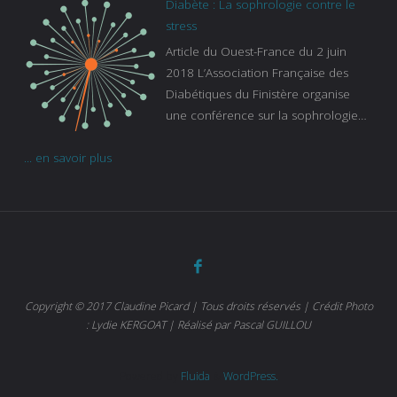
Diabète : La sophrologie contre le
continue à augmenter, souligne
stress
Gaïanne Gazeau, directrice adjointe
Article du Ouest-France du 2 juin
de la Caisse primaire d’assurance-
2018 L’Association Française des
maladie. C’est aussi une pathologie
Diabétiques du Finistère organise
qui peut être handicapante et coûte
une conférence sur la sophrologie
cher quand on sait que 37 % des
comme méthode contre le stress.
diabétiques suivent une dialyse suite
... en savoir plus
Voir l’article
à des problèmes rénaux. Nous
sommes très sensibles au problème
de santé publique que pose le
diabète ». Tout ce qui peut soulager
les malades est donc bienvenu
d’autant que le diabète
…
Copyright © 2017 Claudine Picard | Tous droits réservés | Crédit Photo
: Lydie KERGOAT | Réalisé par Pascal GUILLOU
Powered by
Fluida
&
WordPress.