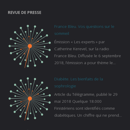
REVUE DE PRESSE
France Bleu. Vos questions sur le
sommeil
Émission « Les experts » par
Catherine Kerevel, sur la radio
France Bleu. Diffusée le 6 septembre
2018, l’émission a pour thème le
sommeil. lien vers le site de france
bleu :
Diabète. Les bienfaits de la
https://www.francebleu.fr/emissions/l
sophrologie
es-experts/breizh-izel/vos-questions-
Article du Télégramme, publié le 29
sur-le-sommeil
mai 2018 Quelque 18.000
Finistériens sont identifiés comme
diabétiques. Un chiffre qui ne prend
pas en compte tous ceux qui
s’ignorent. « C’est une pathologie qui