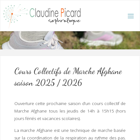
Skip
to
content
C
L
A
U
D
I
N
E
P
I
C
A
R
D
:
A
C
C
U
E
I
L
/
S
O
Cours Collectifs de Marche Afghane
P
H
R
saison 2025 / 2026
O
L
O
G
U
E
E
T
Ouverture cette prochaine saison d’un cours collectif de
H
Y
P
Marche Afghane tous les jeudis de 14h à 15h15 (hors
N
O
T
jours fériés et vacances scolaires).
H
É
R
A
P
E
La marche Afghane est une technique de marche basée
U
T
E
Q
U
sur la coordination de la respiration au rythme des pas.