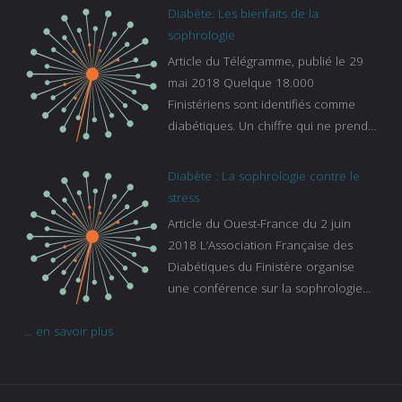
bleu :
Diabète. Les bienfaits de la
https://www.francebleu.fr/emissions/l
sophrologie
es-experts/breizh-izel/vos-questions-
Article du Télégramme, publié le 29
sur-le-sommeil
mai 2018 Quelque 18.000
Finistériens sont identifiés comme
diabétiques. Un chiffre qui ne prend
pas en compte tous ceux qui
s’ignorent. « C’est une pathologie qui
Diabète : La sophrologie contre le
continue à augmenter, souligne
stress
Gaïanne Gazeau, directrice adjointe
Article du Ouest-France du 2 juin
de la Caisse primaire d’assurance-
2018 L’Association Française des
maladie. C’est aussi une pathologie
Diabétiques du Finistère organise
qui peut être handicapante et coûte
une conférence sur la sophrologie
cher quand on sait que 37 % des
comme méthode contre le stress.
diabétiques suivent une dialyse suite
... en savoir plus
Voir l’article
à des problèmes rénaux. Nous
sommes très sensibles au problème
de santé publique que pose le