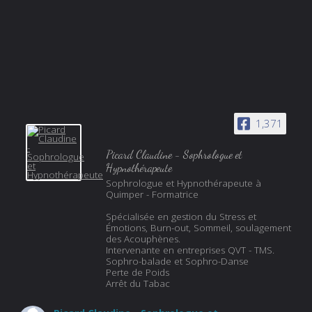
1,371
Picard Claudine - Sophrologue et
Hypnothérapeute
Sophrologue et Hypnothérapeute à
Quimper - Formatrice
Spécialisée en gestion du Stress et
Émotions, Burn-out, Sommeil, soulagement
des Acouphènes.
Intervenante en entreprises QVT - TMS.
Sophro-balade et Sophro-Danse
Perte de Poids
Arrêt du Tabac