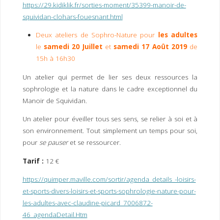
https://29.kidiklik.fr/sorties-moment/35399-manoir-de-
squividan-clohars-fouesnant.html
Deux ateliers de Sophro-Nature pour
les adultes
le
samedi 20 Juillet
et
samedi 17 Août 2019
de
15h à 16h30
Un atelier qui permet de lier ses deux ressources la
sophrologie et la nature dans le cadre exceptionnel du
Manoir de Squividan.
Un atelier pour éveiller tous ses sens, se relier à soi et à
son environnement. Tout simplement un temps pour soi,
pour
se pauser
et se ressourcer.
Tarif :
12 €
https://quimper.maville.com/sortir/agenda_details_-loisirs-
et-sports-divers-loisirs-et-sports-sophrologie-nature-pour-
les-adultes-avec-claudine-picard_7006872-
46_agendaDetail.Htm