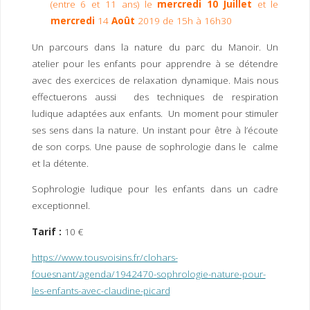
(entre 6 et 11 ans) le
mercredi 10 Juillet
et le
I
M
P
mercredi
14
Août
2019 de 15h à 16h30
E
R
Un parcours dans la nature du parc du Manoir. Un
atelier pour les enfants pour apprendre à se détendre
avec des exercices de relaxation dynamique. Mais nous
effectuerons aussi des techniques de respiration
ludique adaptées aux enfants. Un moment pour stimuler
ses sens dans la nature. Un instant pour être à l’écoute
de son corps. Une pause de sophrologie dans le calme
et la détente.
Sophrologie ludique pour les enfants dans un cadre
exceptionnel.
Tarif :
10 €
https://www.tousvoisins.fr/clohars-
fouesnant/agenda/1942470-sophrologie-nature-pour-
les-enfants-avec-claudine-picard