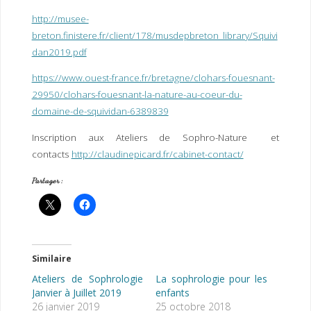
http://musee-
breton.finistere.fr/client/178/musdepbreton_library/Squivi
dan2019.pdf
https://www.ouest-france.fr/bretagne/clohars-fouesnant-
29950/clohars-fouesnant-la-nature-au-coeur-du-
domaine-de-squividan-6389839
Inscription aux Ateliers de Sophro-Nature et
contacts
http://claudinepicard.fr/cabinet-contact/
Partager :
Similaire
Ateliers de Sophrologie
La sophrologie pour les
Janvier à Juillet 2019
enfants
26 janvier 2019
25 octobre 2018