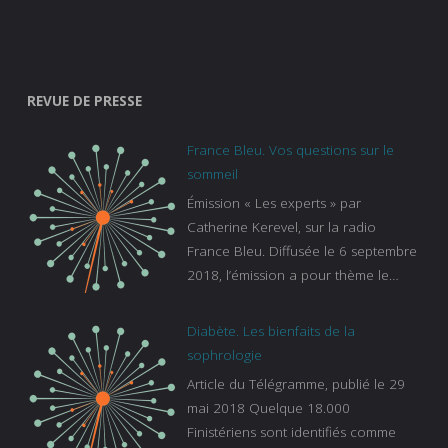
REVUE DE PRESSE
France Bleu. Vos questions sur le
sommeil
Émission « Les experts » par
Catherine Kerevel, sur la radio
France Bleu. Diffusée le 6 septembre
2018, l’émission a pour thème le
sommeil. lien vers le site de france
bleu :
Diabète. Les bienfaits de la
https://www.francebleu.fr/emissions/l
sophrologie
es-experts/breizh-izel/vos-questions-
Article du Télégramme, publié le 29
sur-le-sommeil
mai 2018 Quelque 18.000
Finistériens sont identifiés comme