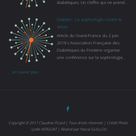
diabétiques. Un chiffre qui ne prend
pas en compte tous ceux qui
s’ignorent. « C’est une pathologie qui
Diabète : La sophrologie contre le
continue à augmenter, souligne
stress
Gaïanne Gazeau, directrice adjointe
Article du Ouest-France du 2 juin
de la Caisse primaire d’assurance-
2018 L’Association Française des
maladie. C’est aussi une pathologie
Diabétiques du Finistère organise
qui peut être handicapante et coûte
une conférence sur la sophrologie
cher quand on sait que 37 % des
comme méthode contre le stress.
diabétiques suivent une dialyse suite
... en savoir plus
Voir l’article
à des problèmes rénaux. Nous
sommes très sensibles au problème
de santé publique que pose le
diabète ». Tout ce qui peut soulager
les malades est donc bienvenu
d’autant que le diabète
…
Copyright © 2017 Claudine Picard | Tous droits réservés | Crédit Photo
: Lydie KERGOAT | Réalisé par Pascal GUILLOU