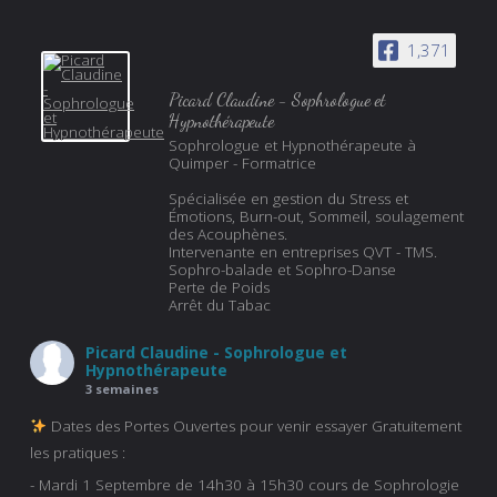
1,371
Picard Claudine - Sophrologue et
Hypnothérapeute
Sophrologue et Hypnothérapeute à
Quimper - Formatrice
Spécialisée en gestion du Stress et
Émotions, Burn-out, Sommeil, soulagement
des Acouphènes.
Intervenante en entreprises QVT - TMS.
Sophro-balade et Sophro-Danse
Perte de Poids
Arrêt du Tabac
Picard Claudine - Sophrologue et
Hypnothérapeute
3 semaines
Dates des Portes Ouvertes pour venir essayer Gratuitement
les pratiques :
- Mardi 1 Septembre de 14h30 à 15h30 cours de Sophrologie