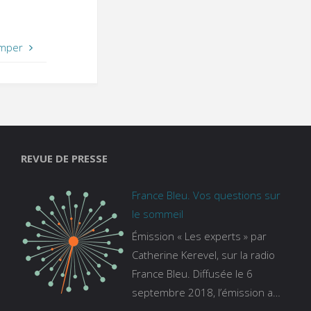
imper
REVUE DE PRESSE
France Bleu. Vos questions sur
le sommeil
Émission « Les experts » par
Catherine Kerevel, sur la radio
France Bleu. Diffusée le 6
septembre 2018, l’émission a
pour thème le sommeil. lien vers