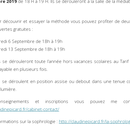
re 2019
de 18 H à 19 H. Ils se dérouleront à la salle de la médi
r découvrir et essayer la méthode vous pouvez profiter de de
ertes gratuites :
redi 6 Septembre de 18h à 19h
redi 13 Septembre de 18h à 19h
 se dérouleront toute l’année hors vacances scolaires au Tari
payable en plusieurs fois.
 se déroulent en position assise ou debout dans une tenue c
 lumière.
nseignements et inscriptions vous pouvez me con
udinepicard.fr/cabinet-contact/
formations sur la sophrologie :
http://claudinepicard.fr/la-sophrolog