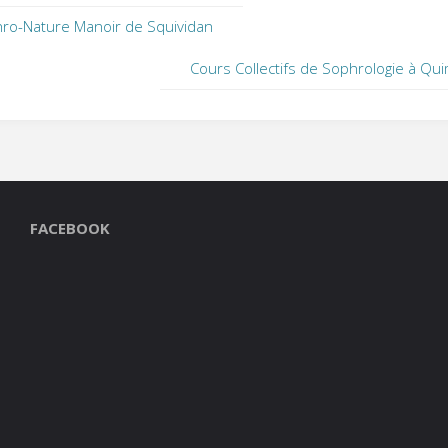
ro-Nature Manoir de Squividan
Cours Collectifs de Sophrologie à Qu
FACEBOOK