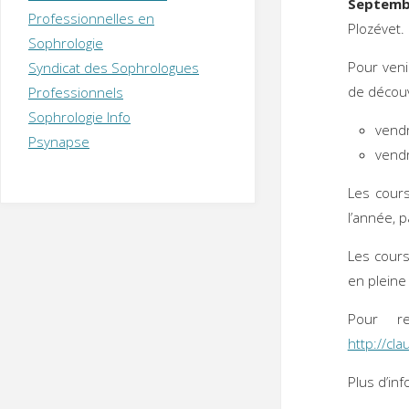
Septemb
T
H
É
Professionnelles en
R
A
P
Plozévet.
Sophrologie
E
U
T
Pour veni
Syndicat des Sophrologues
E
Q
U
I
de découv
Professionnels
M
P
Sophrologie Info
E
R
vend
Psynapse
vend
Les cours
l’année, 
Les cours
en pleine
Pour re
http://cla
Plus d’in