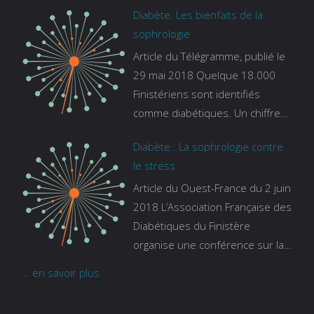
Diabète. Les bienfaits de la
le site de france bleu :
sophrologie
https://www.francebleu.fr/emissi
Article du Télégramme, publié le
ons/les-experts/breizh-izel/vos-
29 mai 2018 Quelque 18.000
questions-sur-le-sommeil
Finistériens sont identifiés
comme diabétiques. Un chiffre
qui ne prend pas en compte
Diabète : La sophrologie contre
tous ceux qui s’ignorent. « C’est
le stress
une pathologie qui continue à
Article du Ouest-France du 2 juin
augmenter, souligne Gaïanne
2018 L’Association Française des
Gazeau, directrice adjointe de la
Diabétiques du Finistère
Caisse primaire d’assurance-
organise une conférence sur la
maladie. C’est aussi une
sophrologie comme méthode
pathologie qui peut être
... en savoir plus
contre le stress. Voir l’article
handicapante et coûte cher
quand on sait que 37 % des