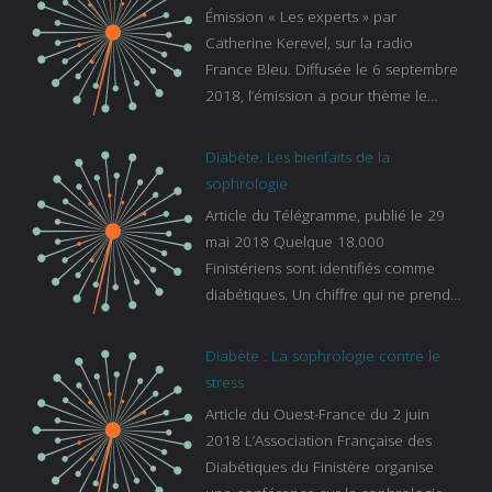
Émission « Les experts » par
Catherine Kerevel, sur la radio
France Bleu. Diffusée le 6 septembre
2018, l’émission a pour thème le
sommeil. lien vers le site de france
bleu :
Diabète. Les bienfaits de la
https://www.francebleu.fr/emissions/l
sophrologie
es-experts/breizh-izel/vos-questions-
Article du Télégramme, publié le 29
sur-le-sommeil
mai 2018 Quelque 18.000
Finistériens sont identifiés comme
diabétiques. Un chiffre qui ne prend
pas en compte tous ceux qui
s’ignorent. « C’est une pathologie qui
Diabète : La sophrologie contre le
continue à augmenter, souligne
stress
Gaïanne Gazeau, directrice adjointe
Article du Ouest-France du 2 juin
de la Caisse primaire d’assurance-
2018 L’Association Française des
maladie. C’est aussi une pathologie
Diabétiques du Finistère organise
qui peut être handicapante et coûte