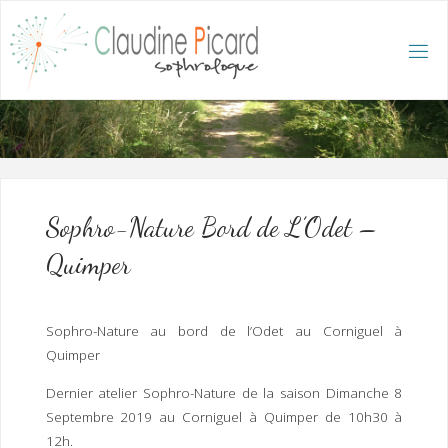
Skip
to
content
C
L
A
U
D
I
N
E
P
I
C
A
R
D
:
A
C
C
U
E
I
L
/
S
O
Sophro-Nature Bord de L’Odet –
P
H
R
Quimper
O
L
O
G
U
E
E
T
Sophro-Nature au bord de l’Odet au Corniguel à
H
Y
P
Quimper
N
O
T
H
É
R
Dernier atelier Sophro-Nature de la saison Dimanche 8
A
P
E
Septembre 2019 au Corniguel à Quimper de 10h30 à
U
T
E
Q
U
12h.