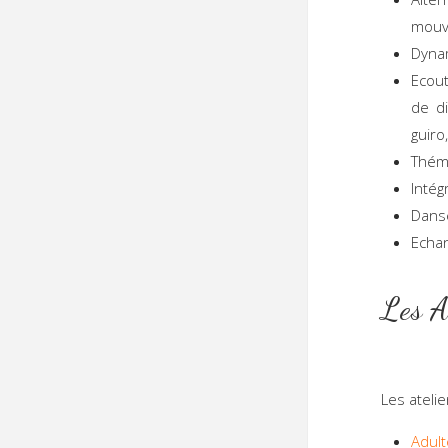
mouv
Dynam
Ecout
de di
guiro
Théma
Intég
Danse
Echan
L
Les ateli
Adult