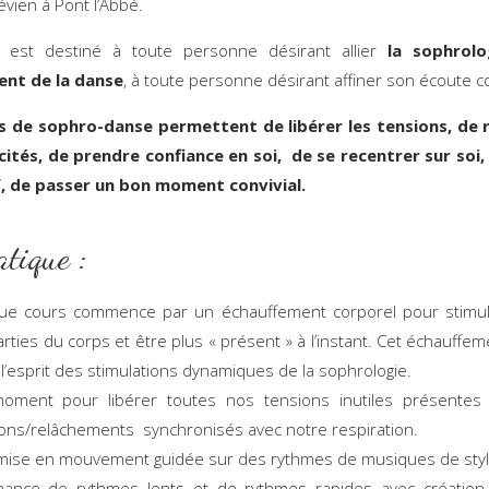
évien à Pont l’Abbé.
 est destiné à toute personne désirant allier
la sophrolo
nt de la danse
, à toute personne désirant affiner son écoute c
s de sophro-danse permettent de libérer les tensions, de 
ités, de prendre confiance en soi, de se recentrer sur soi,
if, de passer un bon moment convivial.
atique :
ue cours commence par un échauffement corporel pour stimul
arties du corps et être plus « présent » à l’instant. Cet échauffem
l’esprit des stimulations dynamiques de la sophrologie.
oment pour libérer toutes nos tensions inutiles présentes
ons/relâchements synchronisés avec notre respiration.
ise en mouvement guidée sur des rythmes de musiques de style
rnance de rythmes lents et de rythmes rapides avec création 