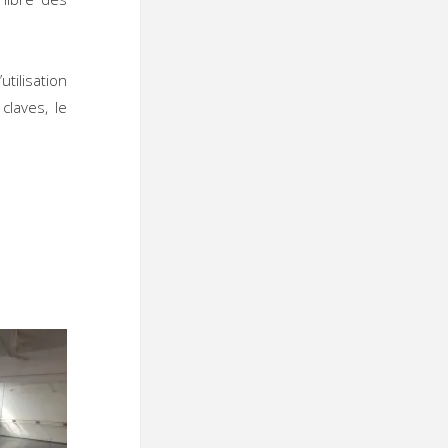
tilisation
claves, le
 :