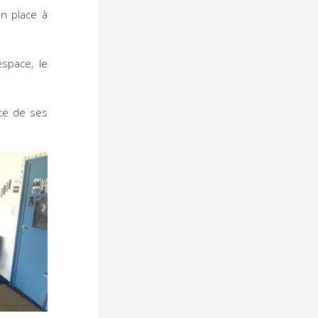
en place à
space, le
nce de ses