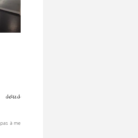
e sous
z pas à me