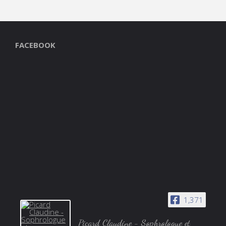
FACEBOOK
1,371
Picard Claudine - Sophrologue et