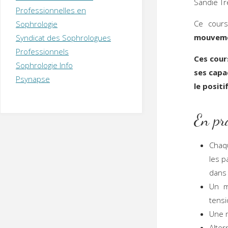
Sandie Tr
T
H
É
Professionnelles en
R
A
P
Ce cours
Sophrologie
E
U
T
mouveme
Syndicat des Sophrologues
E
Q
U
I
Professionnels
Ces cour
M
P
Sophrologie Info
E
R
ses capac
Psynapse
le posit
En pr
Chaq
les p
dans 
Un m
tensi
Une m
Alte