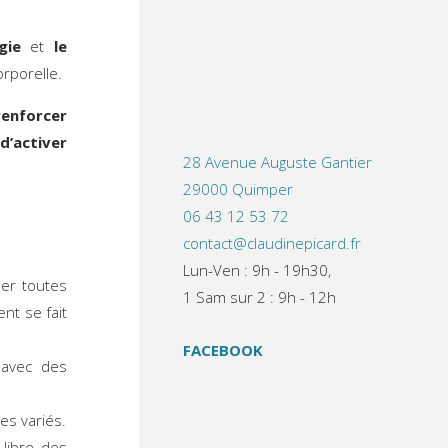
gie
et
le
orporelle.
renforcer
 d’activer
28 Avenue Auguste Gantier
29000 Quimper
06 43 12 53 72
contact@claudinepicard.fr
Lun-Ven : 9h - 19h30,
er toutes
1 Sam sur 2 : 9h - 12h
ent se fait
FACEBOOK
 avec des
s variés.
libre des