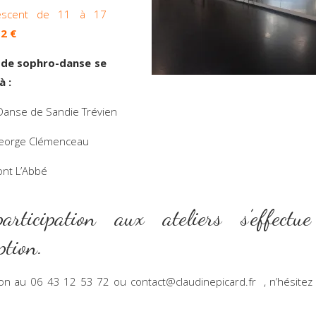
escent de 11 à 17
2 €
 de sophro-danse se
à :
Danse de Sandie Trévien
eorge Clémenceau
Pont L’Abbé
rticipation aux ateliers s’effectu
iption.
on au 06 43 12 53 72 ou contact@claudinepicard.fr , n’hésite