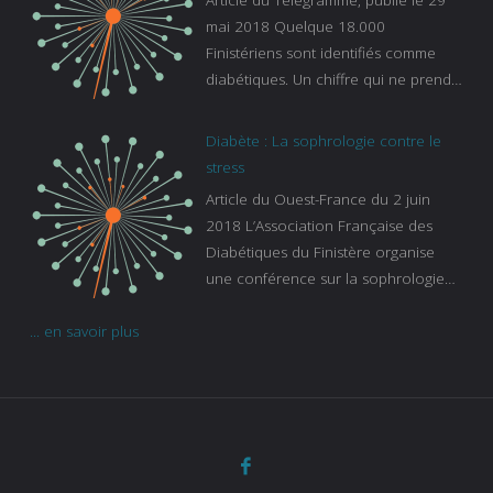
Article du Télégramme, publié le 29
sur-le-sommeil
mai 2018 Quelque 18.000
Finistériens sont identifiés comme
diabétiques. Un chiffre qui ne prend
pas en compte tous ceux qui
s’ignorent. « C’est une pathologie qui
Diabète : La sophrologie contre le
continue à augmenter, souligne
stress
Gaïanne Gazeau, directrice adjointe
Article du Ouest-France du 2 juin
de la Caisse primaire d’assurance-
2018 L’Association Française des
maladie. C’est aussi une pathologie
Diabétiques du Finistère organise
qui peut être handicapante et coûte
une conférence sur la sophrologie
cher quand on sait que 37 % des
comme méthode contre le stress.
diabétiques suivent une dialyse suite
... en savoir plus
Voir l’article
à des problèmes rénaux. Nous
sommes très sensibles au problème
de santé publique que pose le
diabète ». Tout ce qui peut soulager
les malades est donc bienvenu
d’autant que le diabète
…