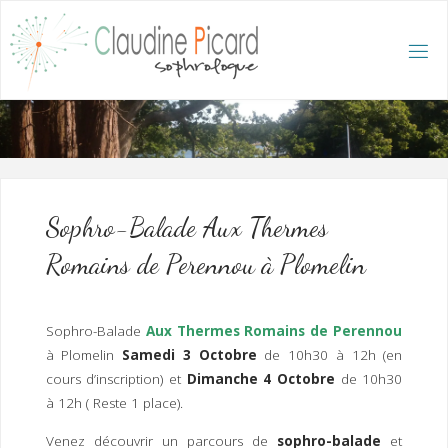
Skip
to
content
C
L
A
U
D
I
N
E
P
I
C
A
R
D
:
A
C
C
U
E
I
L
/
S
O
Sophro-Balade Aux Thermes
P
H
R
Romains de Perennou à Plomelin
O
L
O
G
U
E
E
T
Sophro-Balade
Aux Thermes Romains de Perennou
H
Y
P
à Plomelin
Samedi 3 Octobre
de 10h30 à 12h (en
N
O
T
cours d’inscription) et
Dimanche 4 Octobre
de 10h30
H
É
R
A
P
E
à 12h ( Reste 1 place).
U
T
E
Q
U
Venez découvrir un parcours de
sophro-balade
et