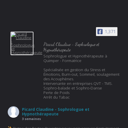
1,371
Picard Claudine - Sophrologue et
Hypnothérapeute
Sophrologue et Hypnothérapeute à
Quimper - Formatrice
Spécialisée en gestion du Stress et
Émotions, Burn-out, Sommeil, soulagement
des Acouphènes.
Intervenante en entreprises QVT - TMS.
Sophro-balade et Sophro-Danse
Perte de Poids
Arrêt du Tabac
Picard Claudine - Sophrologue et
Hypnothérapeute
3 semaines