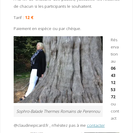
de chacun si les participants le souhaitent.
Tarif :
12 €
Paiement en espèce ou par chèque.
Rés
erva
tion
au
06
43
12
53
72
ou
cont
Sophro-Balade Thermes Romains de Perennou
act
@claudinepicard.fr , n’hésitez pas à me
contacter