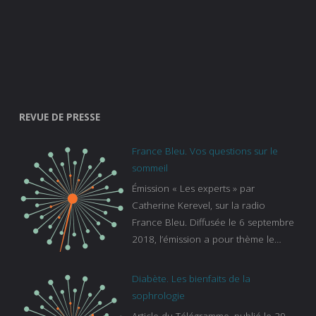
REVUE DE PRESSE
France Bleu. Vos questions sur le
sommeil
Émission « Les experts » par
Catherine Kerevel, sur la radio
France Bleu. Diffusée le 6 septembre
2018, l’émission a pour thème le
sommeil. lien vers le site de france
bleu :
Diabète. Les bienfaits de la
https://www.francebleu.fr/emissions/l
sophrologie
es-experts/breizh-izel/vos-questions-