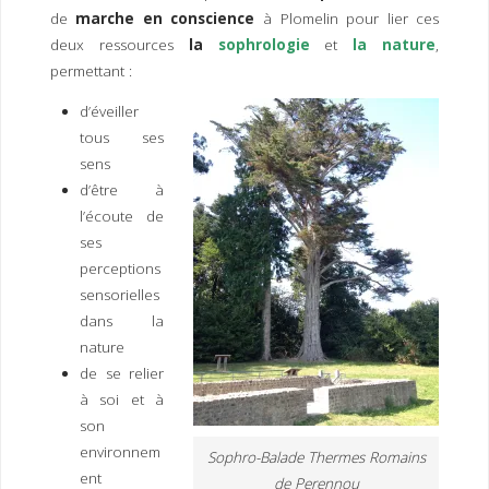
I
M
P
de
marche en conscience
à Plomelin pour lier ces
E
R
deux ressources
la
sophrologie
et
la nature
,
permettant :
d’éveiller
tous ses
sens
d’être à
l’écoute de
ses
perceptions
sensorielles
dans la
nature
de se relier
à soi et à
son
environnem
Sophro-Balade Thermes Romains
ent
de Perennou