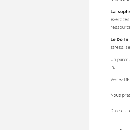
La sophr
exercices
ressourc
Le Do In
stress, s
Un parcou
In.
Venez DE
Nous prat
Date 