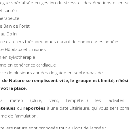
ogue spécialisée en gestion du stress et des émotions et en s
et santé »
hérapeute
e Bain de Forêt
 au Do In
ice d’ateliers thérapeutiques durant de nombreuses années
te Hôpitaux et cliniques
en en sylvothérapie
enne en cohérence cardiaque
nce de plusieurs années de guide en sophro-balade
 de Nature se remplissent vite, le groupe est limité, n’hés
 votre place.
la météo (pluie, vent, tempête…) les activités 
ntenues
ou
reportées
à une date ultérieure, qui vous sera c
ême de l’annulation.
ateliers nature sont proposés tout au long de l’année :