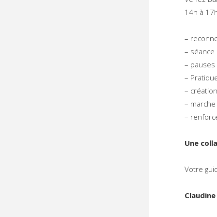
14h à 17h
– reconne
– séance 
– pauses 
– Pratiqu
– créatio
– marche
– renforc
Une coll
Votre gui
Claudine