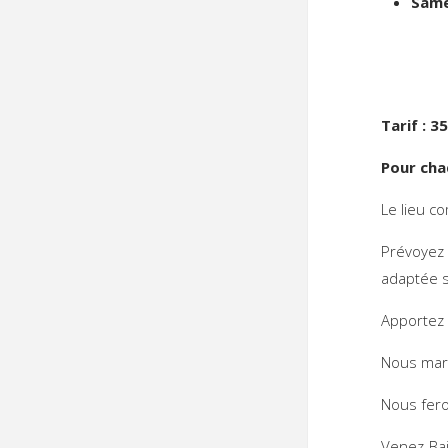
Same
Tarif : 3
Pour cha
Le lieu co
Prévoyez
adaptée s
Apportez 
Nous marc
Nous fero
Venez Ba