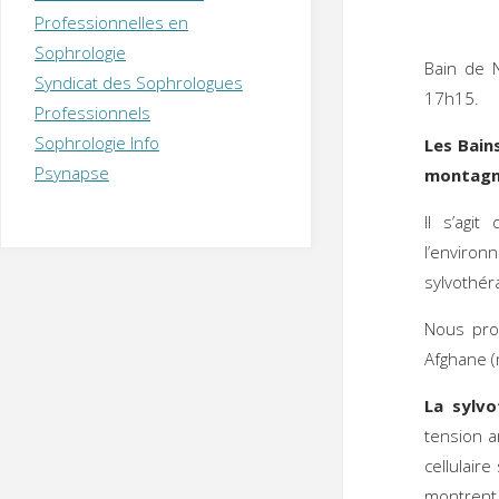
T
H
É
Professionnelles en
R
A
P
Sophrologie
E
U
T
Bain de 
Syndicat des Sophrologues
E
Q
17h15.
U
I
Professionnels
M
P
Sophrologie Info
Les Bain
E
R
Psynapse
montagne
Il s’agi
l’enviro
sylvothéra
Nous pro
Afghane (
La sylvo
tension a
cellulair
montrent 