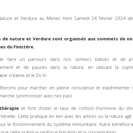
Nature et Verdure au Menez Hom Samedi 24 Février 2024 d
s de nature et Verdure sont organisés aux sommets de no
s du Finistère.
t de faire un parcours dans nos sentiers balisés et de pr
nnement et de pauses dans la nature, en utilisant la sophro
pie créative et le Do In.
fiterons pour marcher en pleine conscience et expérimenter 
marche synchroniser avec nos pas).
thérapie
et font chuter le taux de cortisol (hormone du stre
rtérielle. Cette pratique en lien avec les arbres ou la nature agit
e sur le fonctionnement du système immunitaire. Autre bénéfice 
que cette pratique renforce l’intuition et la concentration.