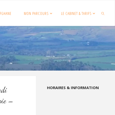
FGHANE
MON PARCOURS
LE CABINET & TARIFS
SEARCH
HORAIRES & INFORMATION
edi
pie –