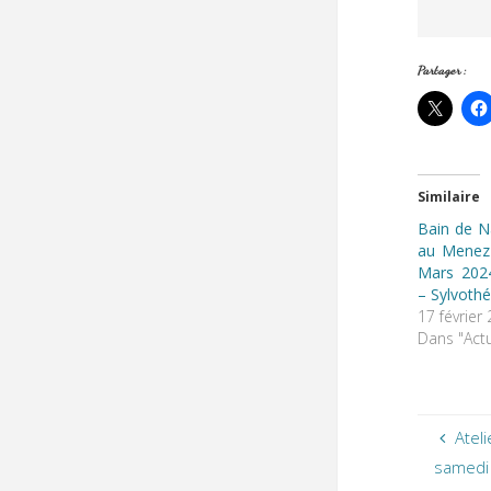
Partager :
Similaire
Bain de N
au Menez
Mars 202
– Sylvothé
17 février
Dans "Actu
Atel
samedi 