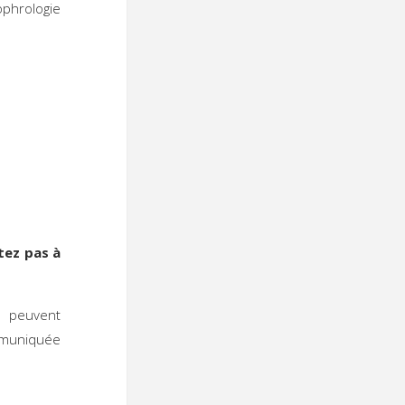
ophrologie
itez pas à
peuvent
ommuniquée