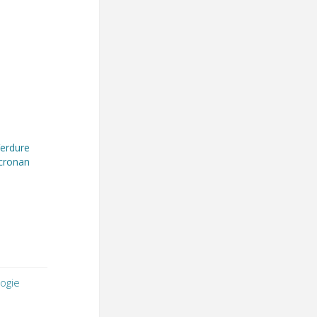
Verdure
ronan
logie