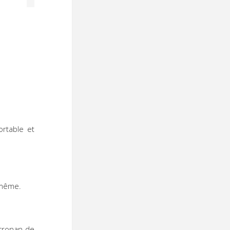
15
rtable et
-même.
cronan de