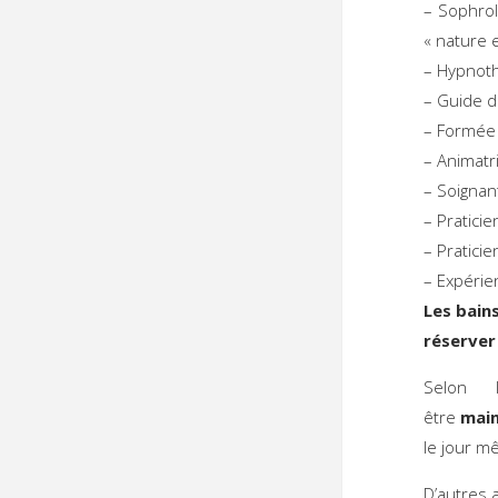
– Sophrol
« nature 
– Hypnot
– Guide d
– Formée
– Animatr
– Soignan
– Pratici
– Pratici
– Expérie
Les bains
réserver
Selon 
être
mai
le jour m
D’autres 