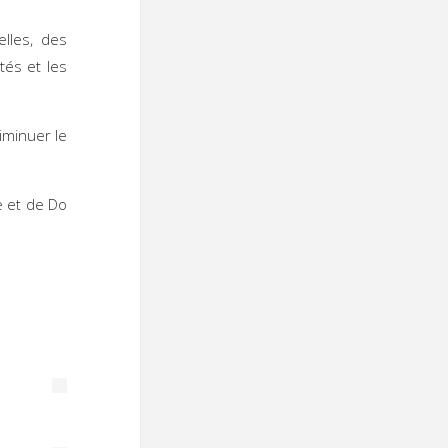
lles, des
tés et les
iminuer le
e et de Do
 :