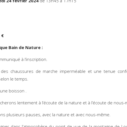
di 24 février 2024
de 13h45 à 17h
5 €
que Bain de Nature :
mmuniqué à l’inscription.
 des chaussures de marche imperméable et une tenue confo
elon le temps.
une boisson .
herons lentement à l’écoute de la nature et à l’écoute de nous
ns plusieurs pauses, avec la nature et avec nous-même.
igner dans l’atmosphère du point de vue de la montagne de Lo