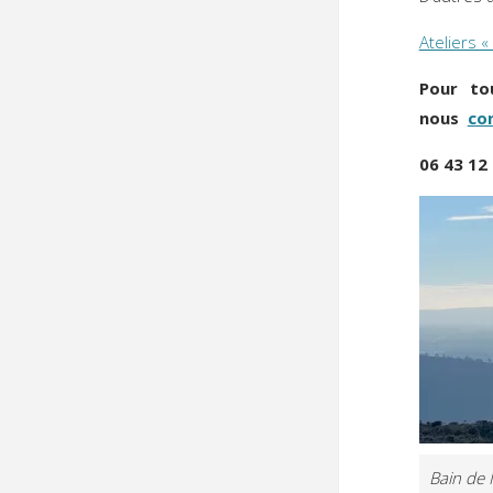
Ateliers «
Pour to
nous
co
06 43 12
Bain de