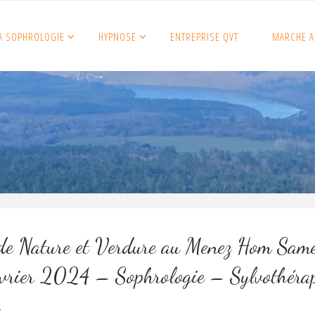
A SOPHROLOGIE
HYPNOSE
ENTREPRISE QVT
MARCHE A
de Nature et Verdure au Menez Hom Sam
vrier 2024 – Sophrologie – Sylvothéra