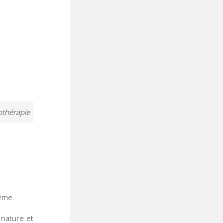
vothérapie
même.
 nature et