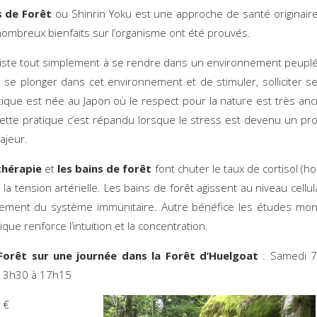
s de Forêt
ou Shinrin Yoku est une approche de santé originair
nombreux bienfaits sur l’organisme ont été prouvés.
iste tout simplement à se rendre dans un environnement peuplé
 de se plonger dans cet environnement et de stimuler, solliciter s
tique est née au Japon où le respect pour la nature est très anc
Cette pratique c’est répandu lorsque le stress est devenu un p
ajeur.
thérapie
et
les bains de forêt
font chuter le taux de cortisol (
 la tension artérielle. Les bains de forêt agissent au niveau cellul
nement du système immunitaire. Autre bénéfice les études mon
ique renforce l’intuition et la concentration.
Forêt sur une journée dans la Forêt d’Huelgoat
: Samedi 
3 de 13h30 à 17h15
 €