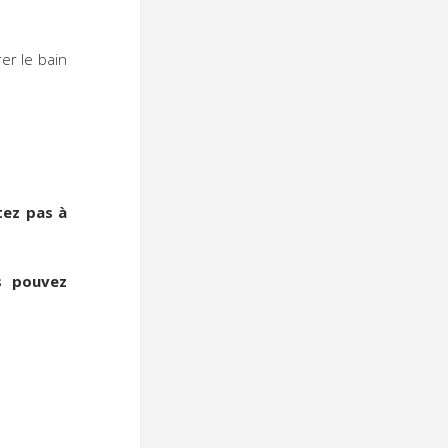
er le bain
tez pas à
s pouvez