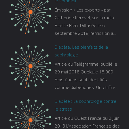
le sommeil
Émission « Les experts » par
Catherine Kerevel, sur la radio
France Bleu. Diffusée le 6
septembre 2018, l’émission a
pour thème le sommeil. lien vers
Diabète. Les bienfaits de la
le site de france bleu :
sophrologie
https://www.francebleu.fr/emissi
Article du Télégramme, publié le
ons/les-experts/breizh-izel/vos-
29 mai 2018 Quelque 18.000
questions-sur-le-sommeil
Finistériens sont identifiés
comme diabétiques. Un chiffre
qui ne prend pas en compte
Diabète : La sophrologie contre
tous ceux qui s’ignorent. « C’est
le stress
une pathologie qui continue à
Article du Ouest-France du 2 juin
augmenter, souligne Gaïanne
2018 L’Association Française des
Gazeau, directrice adjointe de la