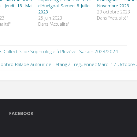
u Jeudi 18 Mai
d’Huelgoat Samedi 8 Juillet
Novembre 2023
2023
29 octobre 2023
023
25 juin 2023
Dans "Actualité"
alité"
Dans "Actualité"
s Collectifs de Sophrologie à Plozévet Saison 2023/2024
Sophro-Balade Autour de L’étang à Tréguennec Mardi 17 Octobre
FACEBOOK