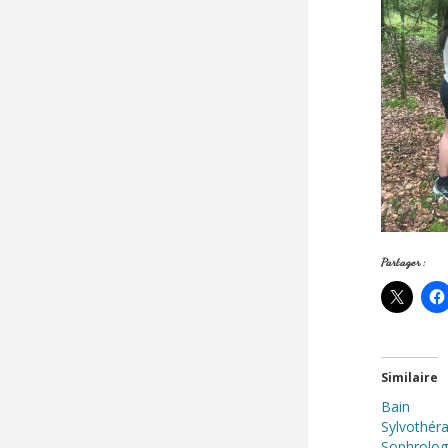
Partager :
Similaire
Bain 
Sylvot
Sophrolog