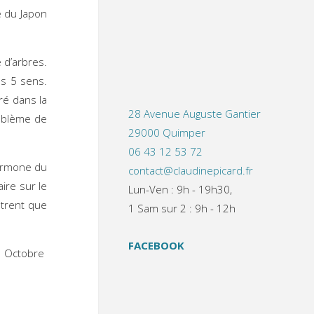
e du Japon
 d’arbres.
es 5 sens.
ré dans la
28 Avenue Auguste Gantier
roblème de
29000 Quimper
06 43 12 53 72
hormone du
contact@claudinepicard.fr
aire sur le
Lun-Ven : 9h - 19h30,
trent que
1 Sam sur 2 : 9h - 12h
FACEBOOK
7 Octobre