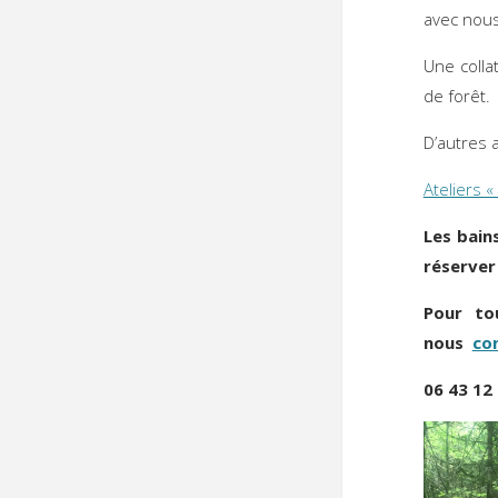
avec nou
Une colla
de forêt.
D’autres 
Ateliers «
Les bain
réserver
Pour to
nous
co
06 43 12