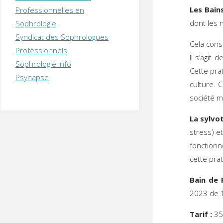
T
H
É
Les Bain
Professionnelles en
R
A
P
dont les 
Sophrologie
E
U
T
Syndicat des Sophrologues
E
Q
Cela cons
U
I
Professionnels
Il s’agit
M
P
Sophrologie Info
E
R
Cette pra
Psynapse
culture. 
société m
La sylvo
stress) et
fonction
cette prat
Bain de 
202
Tarif :
35