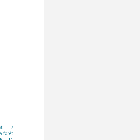
êt /
a forêt
di 11