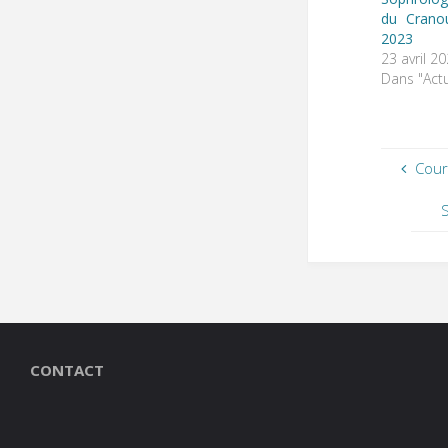
du Crano
2023
23 avril 2
Dans "Actu
Cour
CONTACT