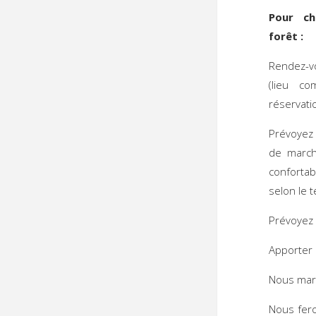
Pour c
for
Rendez-v
(lieu c
réservatio
Prévoyez
de march
conforta
selon le 
Prévoyez 
Apporter 
Nous marc
Nous fero