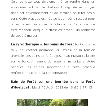
Cela consiste tout simplement à se rendre dans un
I
M
P
environnement peuplé d’arbres. Il s’agit de se plonger
E
R
dans cet environnement et de stimuler, solliciter ses 5
sens. Cette pratique est née au Japon où le respect pour
la nature est très ancré dans la culture. Cette pratique
c’est répandu lorsque le stress est devenu un problème
de société majeur.
La sylvothérapie
et
les bains de forêt
font chuter le
taux de cortisol (hormone du stress) et la tension
artérielle. Les bains de forêt agissent au niveau cellulaire
sur le fonctionnement du système immunitaire. Autre
bénéfice les études montrent que cette pratique
renforce l’intuition et la concentration.
Bain de Forêt sur une journée dans la Forêt
d’Huelgoat
: Mardi 15 Août 2023 de 13h30 à 17h15