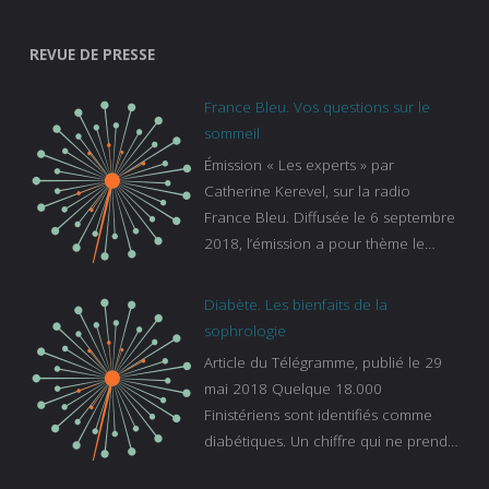
REVUE DE PRESSE
France Bleu. Vos questions sur le
sommeil
Émission « Les experts » par
Catherine Kerevel, sur la radio
France Bleu. Diffusée le 6 septembre
2018, l’émission a pour thème le
sommeil. lien vers le site de france
bleu :
Diabète. Les bienfaits de la
https://www.francebleu.fr/emissions/l
sophrologie
es-experts/breizh-izel/vos-questions-
Article du Télégramme, publié le 29
sur-le-sommeil
mai 2018 Quelque 18.000
Finistériens sont identifiés comme
diabétiques. Un chiffre qui ne prend
pas en compte tous ceux qui