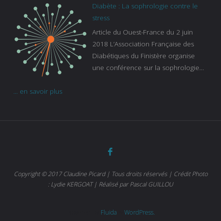
s’ignorent. « C’est une pathologie qui
Diabète : La sophrologie contre le
continue à augmenter, souligne
stress
Gaïanne Gazeau, directrice adjointe
Article du Ouest-France du 2 juin
de la Caisse primaire d’assurance-
2018 L’Association Française des
maladie. C’est aussi une pathologie
Diabétiques du Finistère organise
qui peut être handicapante et coûte
une conférence sur la sophrologie
cher quand on sait que 37 % des
comme méthode contre le stress.
diabétiques suivent une dialyse suite
... en savoir plus
Voir l’article
à des problèmes rénaux. Nous
sommes très sensibles au problème
de santé publique que pose le
diabète ». Tout ce qui peut soulager
les malades est donc bienvenu
d’autant que le diabète
…
Copyright © 2017 Claudine Picard | Tous droits réservés | Crédit Photo
: Lydie KERGOAT | Réalisé par Pascal GUILLOU
Powered by
Fluida
&
WordPress.