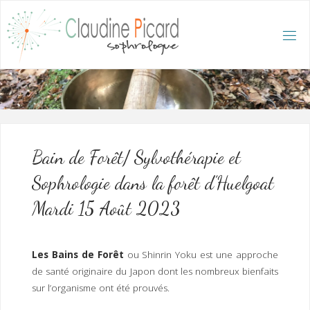
Skip
to
content
C
L
A
U
D
I
N
E
P
I
C
A
R
D
:
A
C
C
U
E
I
L
/
S
O
Bain de Forêt/ Sylvothérapie et
P
H
R
Sophrologie dans la forêt d’Huelgoat
O
L
O
G
Mardi 15 Août 2023
U
E
E
T
H
Y
P
N
O
T
Les Bains de Forêt
ou Shinrin Yoku est une approche
H
É
R
de santé originaire du Japon dont les nombreux bienfaits
A
P
E
sur l’organisme ont été prouvés.
U
T
E
Q
U