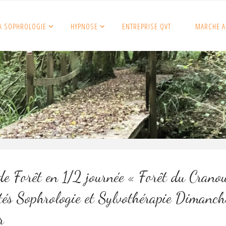
A SOPHROLOGIE
HYPNOSE
ENTREPRISE QVT
MARCHE A
de Forêt en 1/2 journée « Forêt du Crano
tés Sophrologie et Sylvothérapie Dimanch
r