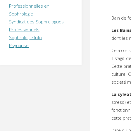
T
H
É
Professionnelles en
R
A
P
Sophrologie
E
U
T
Bain de f
Syndicat des Sophrologues
E
Q
U
I
Professionnels
Les Bain
M
P
Sophrologie Info
dont les 
E
R
Psynapse
Cela cons
Il s’agit
Cette pra
culture. 
société m
La sylvo
stress) et
fonction
cette prat
Date 