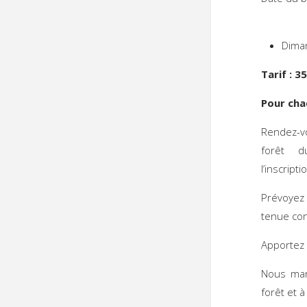
Dima
Tarif : 3
Pour cha
Rendez-v
forêt 
l’inscripti
Prévoyez
tenue con
Apportez 
Nous mar
forêt et 