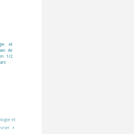
gie et
ain de
en 1/2
ars
logie et
vrier