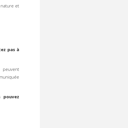
 nature et
tez pas à
peuvent
ommuniquée
s pouvez