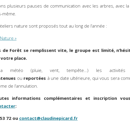
ns plusieurs pauses de communication avec les arbres, avec la
s-même.
ateliers nature sont proposés tout au long de l’année :
 Nature »
s de Forêt se remplissent vite, le groupe est limité, n’hési
 votre place.
la météo (pluie, vent, tempête…) les activités 
ntenues
ou
reportées
à une date ultérieure, qui vous sera c
ême de l’annulation.
utes informations complémentaires et inscription vou
ntacter
:
 53 72 ou
contact@claudinepicard.fr