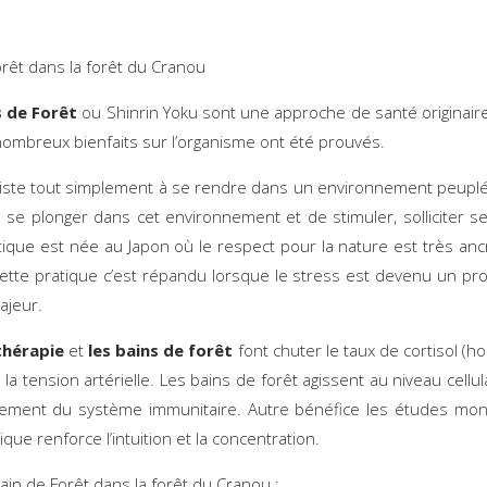
orêt dans la forêt du Cranou
s de Forêt
ou Shinrin Yoku sont une approche de santé originair
nombreux bienfaits sur l’organisme ont été prouvés.
iste tout simplement à se rendre dans un environnement peuplé
 de se plonger dans cet environnement et de stimuler, solliciter s
tique est née au Japon où le respect pour la nature est très anc
Cette pratique c’est répandu lorsque le stress est devenu un p
ajeur.
thérapie
et
les bains de forêt
font chuter le taux de cortisol (
 la tension artérielle. Les bains de forêt agissent au niveau cellul
nement du système immunitaire. Autre bénéfice les études mon
ique renforce l’intuition et la concentration.
du bain de Forêt dans la forêt du Cranou