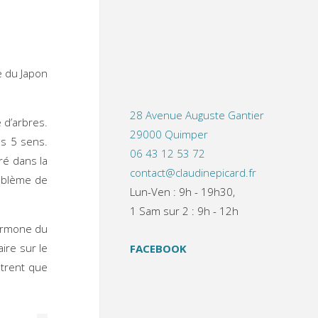
e du Japon
28 Avenue Auguste Gantier
 d’arbres.
29000 Quimper
es 5 sens.
06 43 12 53 72
ré dans la
contact@claudinepicard.fr
roblème de
Lun-Ven : 9h - 19h30,
1 Sam sur 2 : 9h - 12h
hormone du
aire sur le
FACEBOOK
trent que
 :