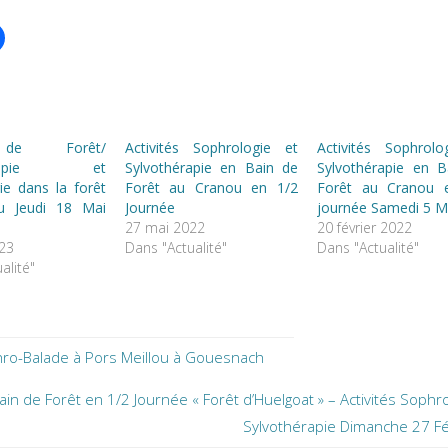
de Forêt/
Activités Sophrologie et
Activités Sophrolo
hérapie et
Sylvothérapie en Bain de
Sylvothérapie en B
ie dans la forêt
Forêt au Cranou en 1/2
Forêt au Cranou 
u Jeudi 18 Mai
Journée
journée Samedi 5 M
27 mai 2022
20 février 2022
023
Dans "Actualité"
Dans "Actualité"
alité"
ro-Balade à Pors Meillou à Gouesnach
ain de Forêt en 1/2 Journée « Forêt d’Huelgoat » – Activités Sophro
Sylvothérapie Dimanche 27 Fé