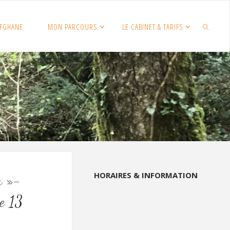
FGHANE
MON PARCOURS
LE CABINET & TARIFS
SEARCH
HORAIRES & INFORMATION
u »-
e 13