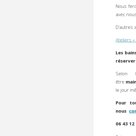
Nous fero
avec nou
D’autres 
Ateliers «
Les bain
réserver
Selon 
être
mai
le jour m
Pour to
nous
co
06 43 12