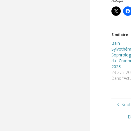
Partager :
Similaire
Bain 
Sylvot
Sophrolog
du Crano
2023
23 avril 2
Dans "Actu
Soph
B