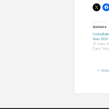
Similaire
Consultat
Visio RDV
21 mars 2
Dans "Actu
Atel