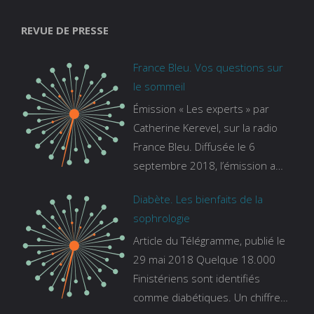
REVUE DE PRESSE
France Bleu. Vos questions sur
le sommeil
Émission « Les experts » par
Catherine Kerevel, sur la radio
France Bleu. Diffusée le 6
septembre 2018, l’émission a
pour thème le sommeil. lien vers
Diabète. Les bienfaits de la
le site de france bleu :
sophrologie
https://www.francebleu.fr/emissi
Article du Télégramme, publié le
ons/les-experts/breizh-izel/vos-
29 mai 2018 Quelque 18.000
questions-sur-le-sommeil
Finistériens sont identifiés
comme diabétiques. Un chiffre