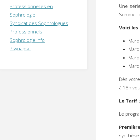
T
H
É
Une sér
Professionnelles en
R
A
P
Sommeil 
Sophrologie
E
U
T
Syndicat des Sophrologues
E
Q
Voici les
U
I
Professionnels
M
P
Sophrologie Info
Mard
E
R
Psynapse
Mard
Mard
Mard
Dès votre
à 18h vous
Le Tarif
d
Le progr
Première
synthèse 