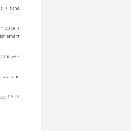
es + fiche
n place la
gistrement
pratique +
a pratique
ter
: 06 43