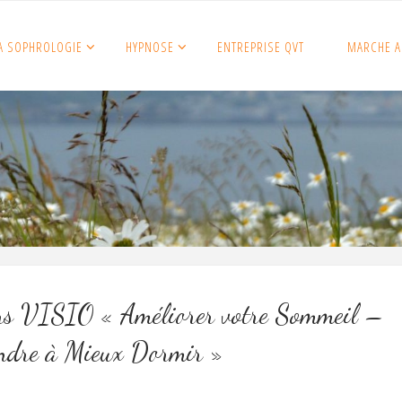
A SOPHROLOGIE
HYPNOSE
ENTREPRISE QVT
MARCHE A
ers VISIO « Améliorer votre Sommeil –
ndre à Mieux Dormir »