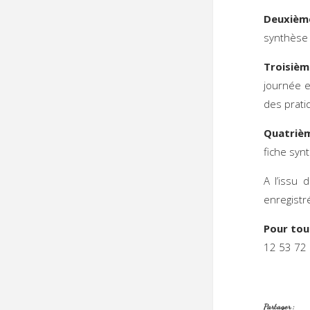
Deuxièm
synthèse 
Troisièm
journée e
des prati
Quatrièm
fiche syn
A l’issu 
enregistr
Pour tou
12 53 72 
Partager :