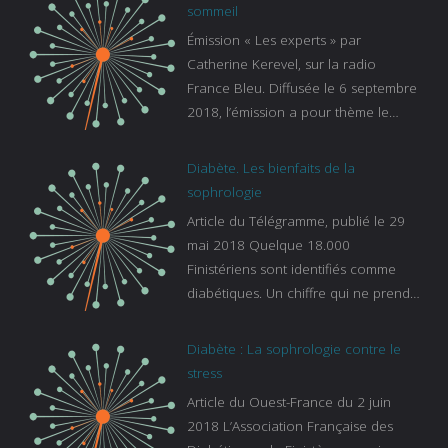
sommeil
Émission « Les experts » par
Catherine Kerevel, sur la radio
France Bleu. Diffusée le 6 septembre
2018, l’émission a pour thème le
sommeil. lien vers le site de france
bleu :
Diabète. Les bienfaits de la
https://www.francebleu.fr/emissions/l
sophrologie
es-experts/breizh-izel/vos-questions-
Article du Télégramme, publié le 29
sur-le-sommeil
mai 2018 Quelque 18.000
Finistériens sont identifiés comme
diabétiques. Un chiffre qui ne prend
pas en compte tous ceux qui
s’ignorent. « C’est une pathologie qui
Diabète : La sophrologie contre le
continue à augmenter, souligne
stress
Gaïanne Gazeau, directrice adjointe
Article du Ouest-France du 2 juin
de la Caisse primaire d’assurance-
2018 L’Association Française des
maladie. C’est aussi une pathologie