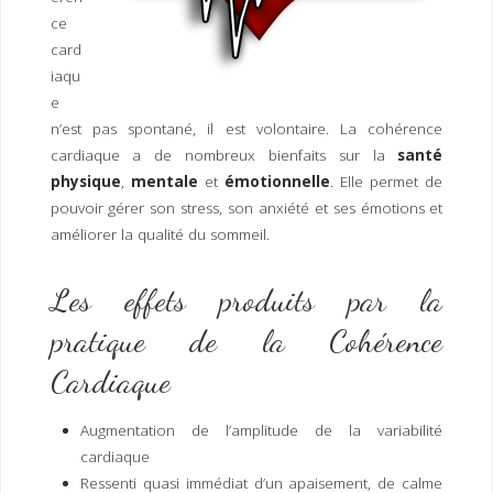
I
M
P
ce
E
R
card
iaqu
e
n’est pas spontané, il est volontaire. La cohérence
cardiaque a de nombreux bienfaits sur la
santé
physique
,
mentale
et
émotionnelle
. Elle permet de
pouvoir gérer son stress, son anxiété et ses émotions et
améliorer la qualité du sommeil.
Les effets produits par la
pratique de la Cohérence
Cardiaque
Augmentation de l’amplitude de la variabilité
cardiaque
Ressenti quasi immédiat d’un apaisement, de calme