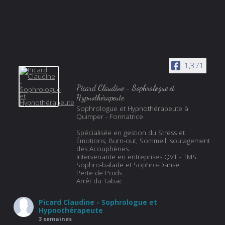
1,371
Picard Claudine - Sophrologue et
Hypnothérapeute
Sophrologue et Hypnothérapeute à
Quimper - Formatrice
Spécialisée en gestion du Stress et
Émotions, Burn-out, Sommeil, soulagement
des Acouphènes.
Intervenante en entreprises QVT - TMS.
Sophro-balade et Sophro-Danse
Perte de Poids
Arrêt du Tabac
Picard Claudine - Sophrologue et
Hypnothérapeute
3 semaines