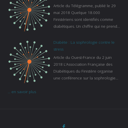
es-experts/breizh-izel/vos-questions-
Article du Télégramme, publié le 29
sur-le-sommeil
mai 2018 Quelque 18.000
Finistériens sont identifiés comme
diabétiques. Un chiffre qui ne prend
pas en compte tous ceux qui
s’ignorent. « C’est une pathologie qui
Diabète : La sophrologie contre le
continue à augmenter, souligne
stress
Gaïanne Gazeau, directrice adjointe
Article du Ouest-France du 2 juin
de la Caisse primaire d’assurance-
2018 L’Association Française des
maladie. C’est aussi une pathologie
Diabétiques du Finistère organise
qui peut être handicapante et coûte
une conférence sur la sophrologie
cher quand on sait que 37 % des
comme méthode contre le stress.
diabétiques suivent une dialyse suite
... en savoir plus
Voir l’article
à des problèmes rénaux. Nous
sommes très sensibles au problème
de santé publique que pose le
diabète ». Tout ce qui peut soulager
les malades est donc bienvenu