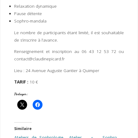
I
M
P
Relaxation dynamique
E
R
Pause détente
Sophro-mandala
Le nombre de participants étant limité, il est souhaitable
de s’inscrire à l’avance.
Renseignement et inscription au 06 43 12 53 72 ou
contact@claudinepicard.fr
Lieu : 24 Avenue Auguste Gantier à Quimper
TARIF :
10 €
Partager :
Similaire
Ateliers de Sophrologie
Atelier « Sophro-