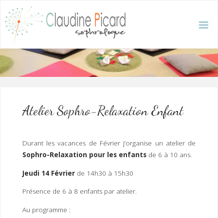
Skip
to
content
C
L
A
U
D
I
N
E
P
I
C
A
R
D
:
A
C
C
U
E
I
L
/
S
O
Atelier Sophro-Relaxation Enfant
P
H
R
O
L
O
G
Durant les vacances de Février j’organise un atelier de
U
E
Sophro-Relaxation pour les enfants
de 6 à 10 ans.
E
T
H
Y
P
Jeudi 14 Février
de 14h30 à 15h30
N
O
T
H
É
R
Présence de 6 à 8 enfants par atelier.
A
P
E
U
T
E
Au programme :
Q
U