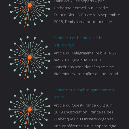
Émission « Les experts » par
Catherine Kerevel, sur la radio
France Bleu. Diffusée le 6 septembre
2018, l’émission a pour thème le
sommeil. lien vers le site de france
bleu :
Diabète. Les bienfaits de la
https://www.francebleu.fr/emissions/l
sophrologie
es-experts/breizh-izel/vos-questions-
Article du Télégramme, publié le 29
sur-le-sommeil
mai 2018 Quelque 18.000
Finistériens sont identifiés comme
diabétiques. Un chiffre qui ne prend
pas en compte tous ceux qui
s’ignorent. « C’est une pathologie qui
Diabète : La sophrologie contre le
continue à augmenter, souligne
stress
Gaïanne Gazeau, directrice adjointe
Article du Ouest-France du 2 juin
de la Caisse primaire d’assurance-
2018 L’Association Française des
maladie. C’est aussi une pathologie
Diabétiques du Finistère organise
qui peut être handicapante et coûte
une conférence sur la sophrologie