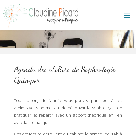
Skip
to
content
C
L
A
U
D
I
N
E
P
I
C
A
R
D
:
A
C
C
U
E
I
L
/
S
O
Agenda des ateliers de Sophrologie
P
H
R
Quimper
O
L
O
G
U
E
E
T
Tout au long de l’année vous pouvez participer à des
H
Y
P
ateliers vous permettant de découvrir la sophrologie, de
N
O
T
pratiquer et repartir avec un apport théorique en lien
H
É
R
A
P
E
avec la thématique.
U
T
E
Q
U
Ces ateliers se déroulent au cabinet le samedi de 14h à