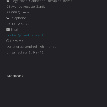
Siège social Cabinet de Thérapies Brèves
28 Avenue Auguste Gantier
29 000 Quimper
Téléphone
06 43 12 53 72
Email
contact@claudinepicard.fr
Horaires
Du lundi au vendredi : 9h - 19h30
Un samedi sur 2 : 9h - 12h
FACEBOOK