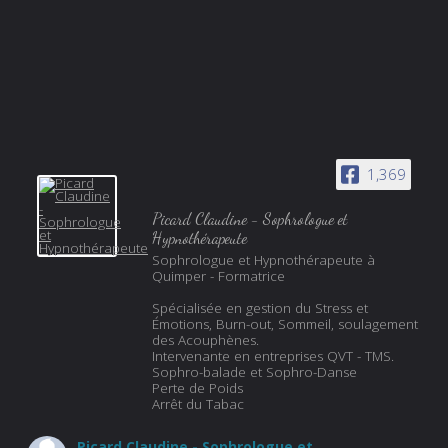
1,369
Picard Claudine - Sophrologue et
Hypnothérapeute
Sophrologue et Hypnothérapeute à
Quimper - Formatrice
Spécialisée en gestion du Stress et
Émotions, Burn-out, Sommeil, soulagement
des Acouphènes.
Intervenante en entreprises QVT - TMS.
Sophro-balade et Sophro-Danse
Perte de Poids
Arrêt du Tabac
Picard Claudine - Sophrologue et