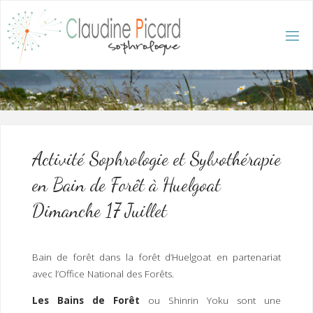
Skip
to
content
C
L
A
U
D
I
N
E
P
I
C
A
R
D
:
A
C
C
U
E
I
L
/
S
O
Activité Sophrologie et Sylvothérapie
P
H
R
en Bain de Forêt à Huelgoat
O
L
O
G
Dimanche 17 Juillet
U
E
E
T
H
Y
P
N
O
T
Bain de forêt dans la forêt d’Huelgoat en partenariat
H
É
R
avec l’Office National des Forêts.
A
P
E
U
T
E
Les Bains de Forêt
ou Shinrin Yoku sont une
Q
U