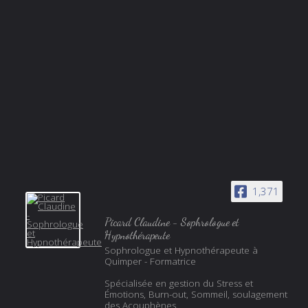
1,371
Picard Claudine - Sophrologue et
Hypnothérapeute
Sophrologue et Hypnothérapeute à
Quimper - Formatrice
Spécialisée en gestion du Stress et
Émotions, Burn-out, Sommeil, soulagement
des Acouphènes.