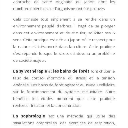
approche de santé originaire du Japon dont les
I
M
P
nombreux bienfaits sur l’organisme ont été prouvés.
E
R
Cela consiste tout simplement à se rendre dans un
environnement peuplé d’arbres. Il s’agit de se plonger
dans cet environnement et de stimuler, solliciter ses 5
sens. Cette pratique est née au Japon où le respect pour
la nature est très ancré dans la culture. Cette pratique
c’est répandu lorsque le stress est devenu un problème
de société majeur.
La sylvothérapie
et
les bains de forêt
font chuter le
taux de cortisol (hormone du stress) et la tension
artérielle. Les bains de forêt agissent au niveau cellulaire
sur le fonctionnement du système immunitaire. Autre
bénéfice les études montrent que cette pratique
renforce l’intuition et la concentration.
La sophrologie
est une méthode qui utilise des
stimulations corporelles, des exercices de respiration,