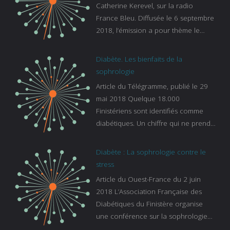
Catherine Kerevel, sur la radio
France Bleu. Diffusée le 6 septembre
2018, l’émission a pour thème le
sommeil. lien vers le site de france
bleu :
Diabète. Les bienfaits de la
https://www.francebleu.fr/emissions/l
sophrologie
es-experts/breizh-izel/vos-questions-
Article du Télégramme, publié le 29
sur-le-sommeil
mai 2018 Quelque 18.000
Finistériens sont identifiés comme
diabétiques. Un chiffre qui ne prend
pas en compte tous ceux qui
s’ignorent. « C’est une pathologie qui
Diabète : La sophrologie contre le
continue à augmenter, souligne
stress
Gaïanne Gazeau, directrice adjointe
Article du Ouest-France du 2 juin
de la Caisse primaire d’assurance-
2018 L’Association Française des
maladie. C’est aussi une pathologie
Diabétiques du Finistère organise
qui peut être handicapante et coûte
une conférence sur la sophrologie
cher quand on sait que 37 % des
comme méthode contre le stress.