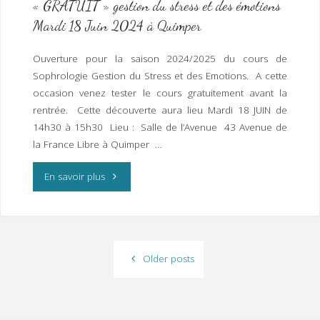
« GRATUIT » gestion du stress et des émotions
Mercredi
Mardi 18 Juin 2024 à Quimper
3
Ouverture pour la saison 2024/2025 du cours de
Juillet
Sophrologie Gestion du Stress et des Emotions. A cette
de
occasion venez tester le cours gratuitement avant la
rentrée. Cette découverte aura lieu Mardi 18 JUIN de
18h
14h30 à 15h30 Lieu : Salle de l’Avenue 43 Avenue de
la France Libre à Quimper …
à
19h
"Cours
En savoir plus
Foyer
Découverte
Communal"
de
Older posts
la
Sophrologie
« GRATUIT »