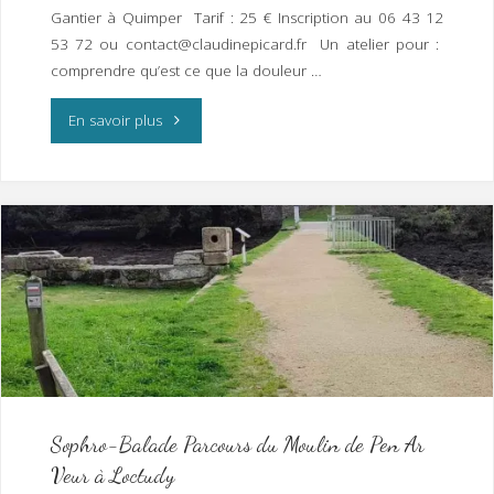
au
Gantier à Quimper Tarif : 25 € Inscription au 06 43 12
53 72 ou contact@claudinepicard.fr Un atelier pour :
quotidien »"
comprendre qu’est ce que la douleur …
"Atelier
En savoir plus
« Auto-
Hypnose »
Soulager
ses
douleurs
chroniques
Samedi
Sophro-Balade Parcours du Moulin de Pen Ar
Veur à Loctudy
25