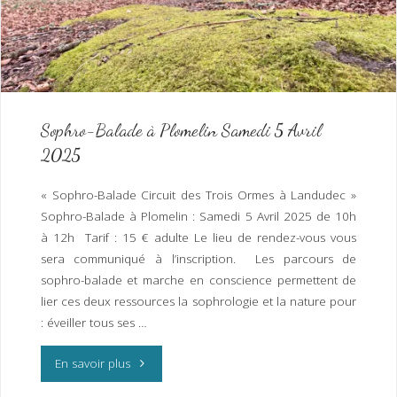
et
Sylvothérapie
dans
la
Sophro-Balade à Plomelin Samedi 5 Avril
2025
Forêt
du
« Sophro-Balade Circuit des Trois Ormes à Landudec »
Sophro-Balade à Plomelin : Samedi 5 Avril 2025 de 10h
Stangala
à 12h Tarif : 15 € adulte Le lieu de rendez-vous vous
Samedi
sera communiqué à l’inscription. Les parcours de
sophro-balade et marche en conscience permettent de
19
lier ces deux ressources la sophrologie et la nature pour
: éveiller tous ses …
Avril
"Sophro-
En savoir plus
2025"