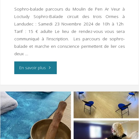
Janvier
Sophro-balade parcours du Moulin de Pen Ar Veur à
Loctudy Sophro-Balade circuit des trois Ormes à
2025
Landudec : Samedi 23 Novembre 2024 de 10h à 12h
à
Tarif : 15 € adulte Le lieu de rendez-vous vous sera
communiqué à l’inscription. Les parcours de sophro-
Quimper"
balade et marche en conscience permettent de lier ces
deux …
"Sophro-
En savoir plus
Balade
Parcours
du
Moulin
de