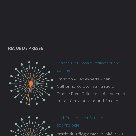
REVUE DE PRESSE
France Bleu. Vos questions sur le
sommeil
Émission « Les experts » par
Catherine Kerevel, sur la radio
France Bleu. Diffusée le 6 septembre
2018, l’émission a pour thème le
sommeil. lien vers le site de france
bleu :
Diabète. Les bienfaits de la
https://www.francebleu.fr/emissions/l
sophrologie
es-experts/breizh-izel/vos-questions-
Article du Télégramme, publié le 29