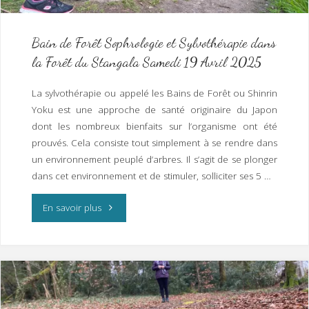
à
Quimper
Bain de Forêt Sophrologie et Sylvothérapie dans
la Forêt du Stangala Samedi 19 Avril 2025
Mardi
17
La sylvothérapie ou appelé les Bains de Forêt ou Shinrin
Yoku est une approche de santé originaire du Japon
Juin
dont les nombreux bienfaits sur l’organisme ont été
2025
prouvés. Cela consiste tout simplement à se rendre dans
un environnement peuplé d’arbres. Il s’agit de se plonger
pour
dans cet environnement et de stimuler, solliciter ses 5 …
la
"Bain
En savoir plus
saison
de
2025/2026"
Forêt
Sophrologie