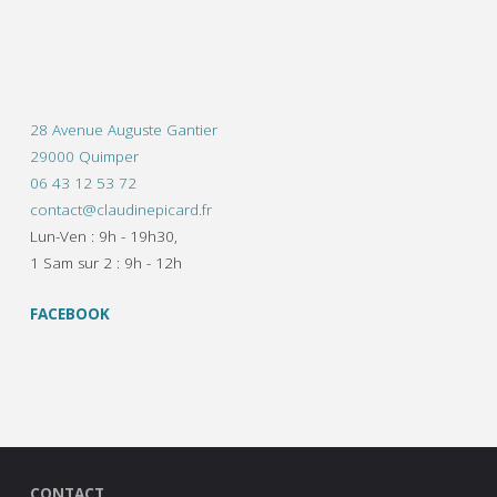
Quimper"
28 Avenue Auguste Gantier
29000 Quimper
06 43 12 53 72
contact@claudinepicard.fr
Lun-Ven : 9h - 19h30,
1 Sam sur 2 : 9h - 12h
FACEBOOK
CONTACT