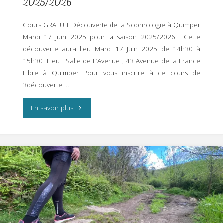
2025/2026
I
M
P
E
R
Cours GRATUIT Découverte de la Sophrologie à Quimper
Mardi 17 Juin 2025 pour la saison 2025/2026. Cette
découverte aura lieu Mardi 17 Juin 2025 de 14h30 à
15h30 Lieu : Salle de L’Avenue , 43 Avenue de la France
Libre à Quimper Pour vous inscrire à ce cours de
3découverte …
"Cours
En savoir plus
GRATUIT
Découverte
de
la
Sophrologie