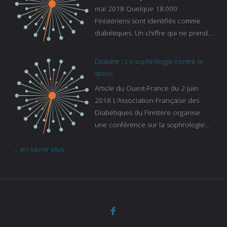
sur-le-sommeil
mai 2018 Quelque 18.000
Finistériens sont identifiés comme
diabétiques. Un chiffre qui ne prend
pas en compte tous ceux qui
s’ignorent. « C’est une pathologie qui
Diabète : La sophrologie contre le
continue à augmenter, souligne
stress
Gaïanne Gazeau, directrice adjointe
Article du Ouest-France du 2 juin
de la Caisse primaire d’assurance-
2018 L’Association Française des
maladie. C’est aussi une pathologie
Diabétiques du Finistère organise
qui peut être handicapante et coûte
une conférence sur la sophrologie
cher quand on sait que 37 % des
comme méthode contre le stress.
diabétiques suivent une dialyse suite
... en savoir plus
Voir l’article
à des problèmes rénaux. Nous
sommes très sensibles au problème
de santé publique que pose le
diabète ». Tout ce qui peut soulager
les malades est donc bienvenu
d’autant que le diabète
…