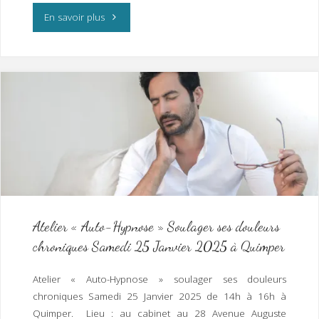
"Atelier
En savoir plus
« Amélioration
de
la
qualité
du
sommeil
–
Atelier « Auto-Hypnose » Soulager ses douleurs
chroniques Samedi 25 Janvier 2025 à Quimper
Trucs
et
Atelier « Auto-Hypnose » soulager ses douleurs
chroniques Samedi 25 Janvier 2025 de 14h à 16h à
astuces
Quimper. Lieu : au cabinet au 28 Avenue Auguste