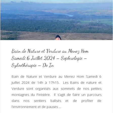
Sophrologie
–
Sophro-
Danse
–
Bain de Nature et Verdure au Menez Hom
Samedi 6 Juillet 2024 – Sophrologie –
Relaxation
Sylvothérapie – Do In
sur
Bain de Nature et Verdure au Menez Hom Samedi 6
Tapis
Juillet 2024 de 14h à 17h15. Les Bains de nature et
pour
Verdure sont organisés aux sommets de nos petites
montagnes du Finistère. Il s’agit de faire un parcours
la
dans nos sentiers balisés et de profiter de
l’environnement et de pauses …
saison