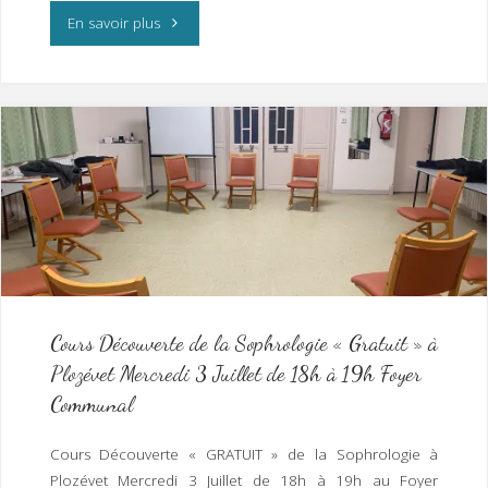
2024-
"Bain
En savoir plus
2025"
de
Nature
et
Verdure
au
Menez
Hom
Cours Découverte de la Sophrologie « Gratuit » à
Plozévet Mercredi 3 Juillet de 18h à 19h Foyer
Samedi
Communal
6
Cours Découverte « GRATUIT » de la Sophrologie à
Juillet
Plozévet Mercredi 3 Juillet de 18h à 19h au Foyer