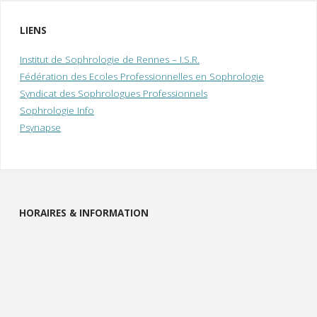
gestion
LIENS
du
Institut de Sophrologie de Rennes – I.S.R.
Fédération des Ecoles Professionnelles en Sophrologie
stress
Syndicat des Sophrologues Professionnels
Sophrologie Info
et
Psynapse
des
émotions
Mardi
HORAIRES & INFORMATION
18
Juin
2024
à