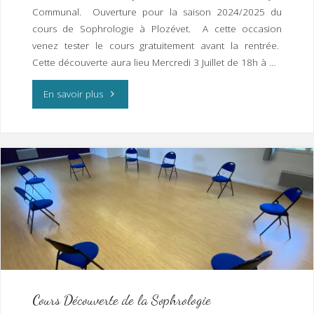
2024
Communal. Ouverture pour la saison 2024/2025 du
cours de Sophrologie à Plozévet. A cette occasion
–
venez tester le cours gratuitement avant la rentrée.
Cette découverte aura lieu Mercredi 3 Juillet de 18h à …
Sophrologie
–
"Cours
En savoir plus
Sylvothérapie
Découverte
–
de
Do
la
In"
Sophrologie
« Gratuit »
à
Plozévet
Cours Découverte de la Sophrologie