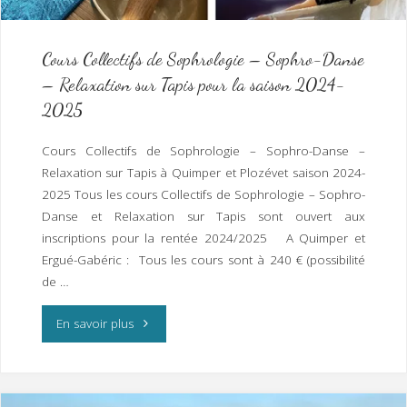
Pen
Ar
Cours Collectifs de Sophrologie – Sophro-Danse
– Relaxation sur Tapis pour la saison 2024-
Veur
2025
à
Cours Collectifs de Sophrologie – Sophro-Danse –
Loctudy"
Relaxation sur Tapis à Quimper et Plozévet saison 2024-
2025 Tous les cours Collectifs de Sophrologie – Sophro-
Danse et Relaxation sur Tapis sont ouvert aux
inscriptions pour la rentée 2024/2025 A Quimper et
Ergué-Gabéric : Tous les cours sont à 240 € (possibilité
de …
"Cours
En savoir plus
Collectifs
de