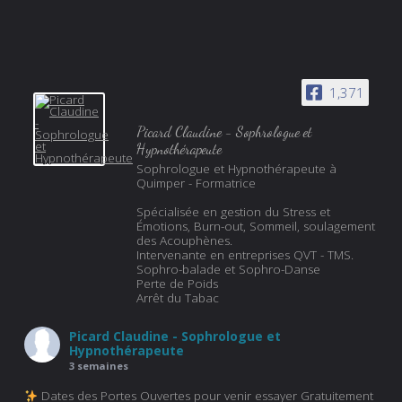
1,371
Picard Claudine - Sophrologue et
Hypnothérapeute
Sophrologue et Hypnothérapeute à
Quimper - Formatrice
Spécialisée en gestion du Stress et
Émotions, Burn-out, Sommeil, soulagement
des Acouphènes.
Intervenante en entreprises QVT - TMS.
Sophro-balade et Sophro-Danse
Perte de Poids
Arrêt du Tabac
Picard Claudine - Sophrologue et
Hypnothérapeute
3 semaines
Dates des Portes Ouvertes pour venir essayer Gratuitement