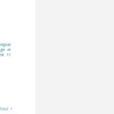
elgoat
ogie et
edi 11
’Abbé