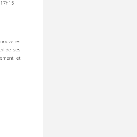
5 à 17h15
 nouvelles
eil de ses
nement et