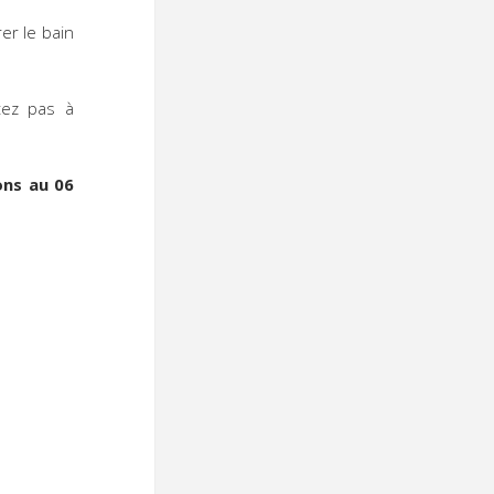
er le bain
itez pas à
ons au 06