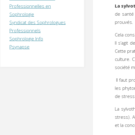
T
H
É
La sylvo
Professionnelles en
R
A
P
de santé 
Sophrologie
E
U
T
prouvés.
Syndicat des Sophrologues
E
Q
U
I
Professionnels
Cela cons
M
P
Sophrologie Info
E
R
Il s’agit
Psynapse
Cette pra
culture. 
société m
Il faut pr
les phyto
de stress
La sylvot
stress). 
et la con