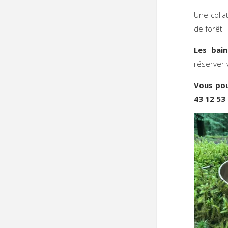
Une colla
de forêt
Les bai
réserver 
Vous po
43 12 53