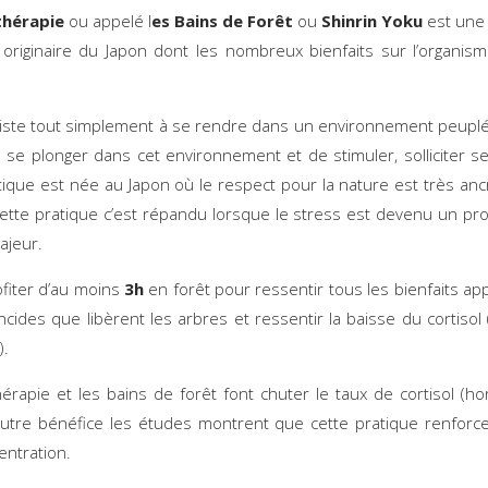
thérapie
ou appelé l
es Bains de Forêt
ou
Shinrin Yoku
est une
originaire du Japon dont les nombreux bienfaits sur l’organis
iste tout simplement à se rendre dans un environnement peuplé
 de se plonger dans cet environnement et de stimuler, solliciter s
tique est née au Japon où le respect pour la nature est très anc
Cette pratique c’est répandu lorsque le stress est devenu un p
ajeur.
ofiter d’au moins
3h
en forêt pour ressentir tous les bienfaits ap
ncides que libèrent les arbres et ressentir la baisse du cortiso
).
hérapie et les bains de forêt font chuter le taux de cortisol (
Autre bénéfice les études montrent que cette pratique renforce l
centration.