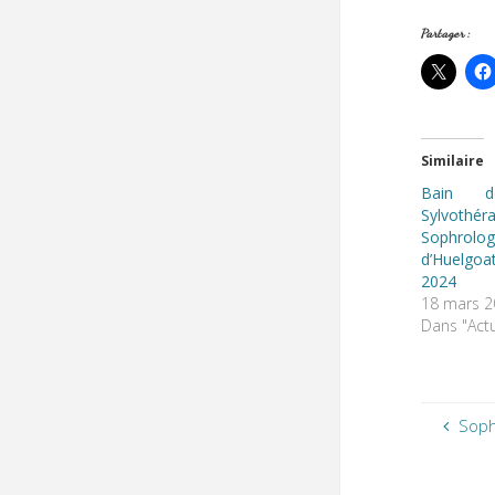
Partager :
Similaire
Bain 
Sylvot
Sophrolog
d’Huelgoa
2024
18 mars 2
Dans "Actu
Soph