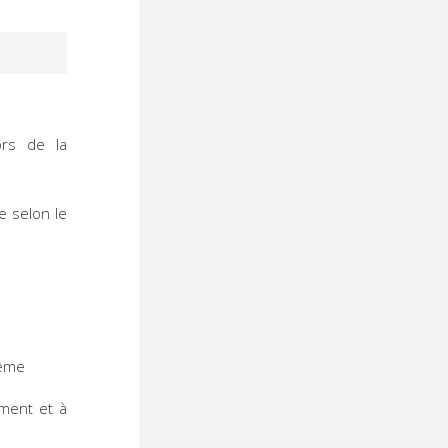
ors de la
e selon le
même
ement et à