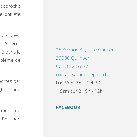
 approche
me ont été
 d’arbres.
es 5 sens.
28 Avenue Auguste Gantier
ré dans la
29000 Quimper
roblème de
06 43 12 53 72
contact@claudinepicard.fr
portés par
Lun-Ven : 9h - 19h30,
l (hormone
1 Sam sur 2 : 9h - 12h
FACEBOOK
hormone de
’intuition