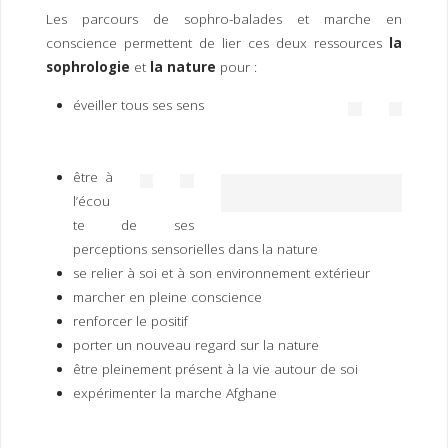
I
M
P
Les parcours de sophro-balades et marche en
E
R
conscience permettent de lier ces deux ressources
la
sophrologie
et
la nature
pour :
éveiller tous ses sens
être à
l’écou
te de ses
perceptions sensorielles dans la nature
se relier à soi et à son environnement extérieur
marcher en pleine conscience
renforcer le positif
porter un nouveau regard sur la nature
être pleinement présent à la vie autour de soi
expérimenter la marche Afghane