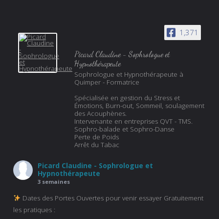
1,371
Picard Claudine - Sophrologue et
Hypnothérapeute
Sophrologue et Hypnothérapeute à
Quimper - Formatrice
Spécialisée en gestion du Stress et
Émotions, Burn-out, Sommeil, soulagement
des Acouphènes.
Intervenante en entreprises QVT - TMS.
Sophro-balade et Sophro-Danse
Perte de Poids
Arrêt du Tabac
Picard Claudine - Sophrologue et
Hypnothérapeute
3 semaines
Dates des Portes Ouvertes pour venir essayer Gratuitement
les pratiques :