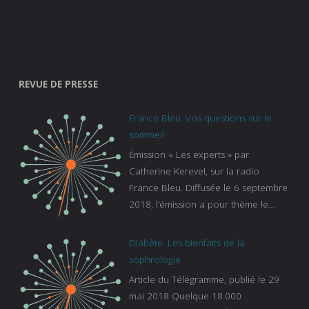
REVUE DE PRESSE
France Bleu. Vos questions sur le
sommeil
Émission « Les experts » par
Catherine Kerevel, sur la radio
France Bleu. Diffusée le 6 septembre
2018, l’émission a pour thème le
sommeil. lien vers le site de france
bleu :
Diabète. Les bienfaits de la
https://www.francebleu.fr/emissions/l
sophrologie
es-experts/breizh-izel/vos-questions-
Article du Télégramme, publié le 29
sur-le-sommeil
mai 2018 Quelque 18.000