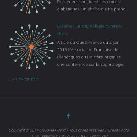
Finistériens sont identifiés comme
diabétiques. Un chiffre qui ne prend
pas en compte tous ceux qui
s’ignorent. « C’est une pathologie qui
Diabète : La sophrologie contre le
continue à augmenter, souligne
stress
Gaïanne Gazeau, directrice adjointe
Article du Ouest-France du 2 juin
de la Caisse primaire d’assurance-
2018 L’Association Française des
maladie. C’est aussi une pathologie
Diabétiques du Finistère organise
qui peut être handicapante et coûte
une conférence sur la sophrologie
cher quand on sait que 37 % des
comme méthode contre le stress.
diabétiques suivent une dialyse suite
... en savoir plus
Voir l’article
à des problèmes rénaux. Nous
sommes très sensibles au problème
de santé publique que pose le
diabète ». Tout ce qui peut soulager
les malades est donc bienvenu
d’autant que le diabète
…
Copyright © 2017 Claudine Picard | Tous droits réservés | Crédit Photo
: Lydie KERGOAT | Réalisé par Pascal GUILLOU