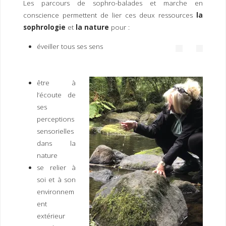
Les parcours de sophro-balades et marche en
I
M
P
conscience permettent de lier ces deux ressources
la
E
R
sophrologie
et
la nature
pour :
éveiller tous ses sens
être à
l’écoute de
ses
perceptions
sensorielles
dans la
nature
se relier à
soi et à son
environnem
ent
extérieur