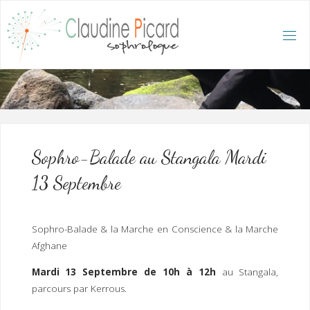
Skip
to
content
C
L
A
U
D
I
N
E
P
I
C
A
R
D
:
A
C
C
U
E
I
L
/
S
O
Sophro-Balade au Stangala Mardi
P
H
R
13 Septembre
O
L
O
G
U
E
E
T
Sophro-Balade & la Marche en Conscience & la Marche
H
Y
P
Afghane
N
O
T
H
É
R
Mardi 13 Septembre de 10h à 12h
au Stangala,
A
P
E
parcours par Kerrous.
U
T
E
Q
U