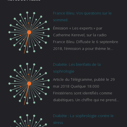
France Bleu. Vos questions sur le
sommeil
Émission « Les experts » par
Catherine Kerevel, sur la radio
France Bleu. Diffusée le 6 septembre
2018, l’émission a pour thème le
sommeil. lien vers le site de france
bleu :
Diabète. Les bienfaits de la
https://www.francebleu.fr/emissions/l
sophrologie
es-experts/breizh-izel/vos-questions-
Article du Télégramme, publié le 29
sur-le-sommeil
mai 2018 Quelque 18.000
Finistériens sont identifiés comme
diabétiques. Un chiffre qui ne prend
pas en compte tous ceux qui
s’ignorent. « C’est une pathologie qui
Diabète : La sophrologie contre le
continue à augmenter, souligne
stress
Gaïanne Gazeau, directrice adjointe