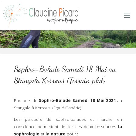
Skip
to
content
C
L
A
U
D
I
N
E
P
I
C
A
R
D
:
A
C
C
U
E
I
L
/
S
O
Sophro-Balade Samedi 18 Mai au
P
H
R
Stangala Kerrous (Terrain plat)
O
L
O
G
U
E
E
T
Parcours de
Sophro-Balade Samedi 18 Mai 2024
au
H
Y
P
Stangala à Kerrous (Ergué-Gabéric).
N
O
T
H
É
R
Les parcours de sophro-balades et marche en
A
P
E
conscience permettent de lier ces deux ressources
la
U
T
E
Q
U
sophrologie
et
la nature
pour :