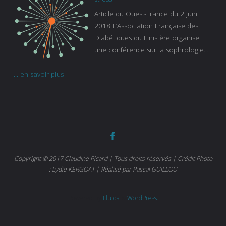
Gaïanne Gazeau, directrice adjointe
Article du Ouest-France du 2 juin
de la Caisse primaire d’assurance-
2018 L’Association Française des
maladie. C’est aussi une pathologie
Diabétiques du Finistère organise
qui peut être handicapante et coûte
une conférence sur la sophrologie
cher quand on sait que 37 % des
comme méthode contre le stress.
diabétiques suivent une dialyse suite
... en savoir plus
Voir l’article
à des problèmes rénaux. Nous
sommes très sensibles au problème
de santé publique que pose le
diabète ». Tout ce qui peut soulager
les malades est donc bienvenu
d’autant que le diabète
…
Copyright © 2017 Claudine Picard | Tous droits réservés | Crédit Photo
: Lydie KERGOAT | Réalisé par Pascal GUILLOU
Powered by
Fluida
&
WordPress.