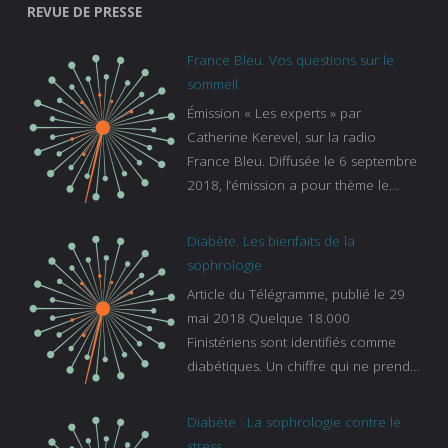
REVUE DE PRESSE
France Bleu. Vos questions sur le
sommeil
Émission « Les experts » par
Catherine Kerevel, sur la radio
France Bleu. Diffusée le 6 septembre
2018, l’émission a pour thème le
sommeil. lien vers le site de france
bleu :
Diabète. Les bienfaits de la
https://www.francebleu.fr/emissions/l
sophrologie
es-experts/breizh-izel/vos-questions-
Article du Télégramme, publié le 29
sur-le-sommeil
mai 2018 Quelque 18.000
Finistériens sont identifiés comme
diabétiques. Un chiffre qui ne prend
pas en compte tous ceux qui
s’ignorent. « C’est une pathologie qui
Diabète : La sophrologie contre le
continue à augmenter, souligne
stress