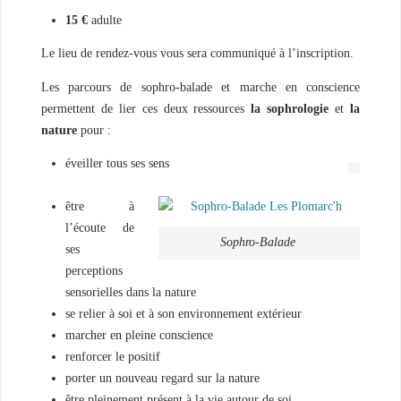
H
15 €
adulte
Y
P
N
O
Le lieu de rendez-vous vous sera communiqué à l’inscription.
T
H
É
R
Les parcours de sophro-balade et marche en conscience
A
P
permettent de lier ces deux ressources
la sophrologie
et
la
E
U
nature
pour :
T
E
Q
éveiller tous ses sens
U
I
M
P
être à
E
R
l’écoute de
Sophro-Balade
ses
perceptions
sensorielles dans la nature
se relier à soi et à son environnement extérieur
marcher en pleine conscience
renforcer le positif
porter un nouveau regard sur la nature
être pleinement présent à la vie autour de soi