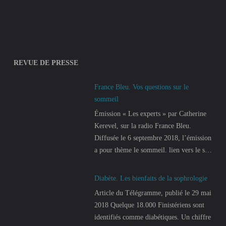
REVUE DE PRESSE
France Bleu. Vos questions sur le
sommeil
Émission « Les experts » par Catherine
Kerevel, sur la radio France Bleu.
Diffusée le 6 septembre 2018, l’émission
a pour thème le sommeil. lien vers le site
de france bleu :
https://www.francebleu.fr/emissions/les-
Diabète. Les bienfaits de la sophrologie
experts/breizh-izel/vos-questions-sur-le-
Article du Télégramme, publié le 29 mai
sommeil
2018 Quelque 18.000 Finistériens sont
identifiés comme diabétiques. Un chiffre