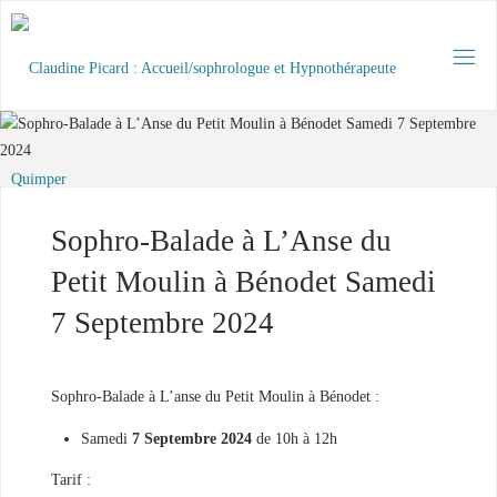
Skip
to
content
C
L
A
U
D
I
N
E
P
I
C
A
R
D
Sophro-Balade à L’Anse du
:
A
C
Petit Moulin à Bénodet Samedi
C
U
E
I
7 Septembre 2024
L
/
S
O
P
H
Sophro-Balade à L’anse du Petit Moulin à Bénodet :
R
O
L
O
Samedi
7 Septembre 2024
de 10h à 12h
G
U
E
Tarif :
E
T