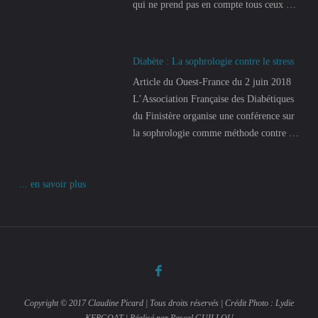
qui ne prend pas en compte tous ceux qui
s’ignorent. « C’est une pathologie qui
continue à augmenter, souligne Gaïanne
Gazeau, directrice adjointe de la Caisse
Diabète : La sophrologie contre le stress
primaire d’assurance-maladie. C’est aussi
Article du Ouest-France du 2 juin 2018
une pathologie qui peut être
L’Association Française des Diabétiques
handicapante et coûte cher quand on sait
du Finistère organise une conférence sur
que 37 % des diabétiques suivent une
la sophrologie comme méthode contre le
dialyse suite à des problèmes rénaux.
stress. Voir l’article
Nous sommes très sensibles au problème
de santé publique que pose le diabète ».
... en savoir plus
Tout ce qui peut soulager les malades est
donc bienvenu d’autant que le diabète
…
Copyright © 2017 Claudine Picard | Tous droits réservés | Crédit Photo : Lydie