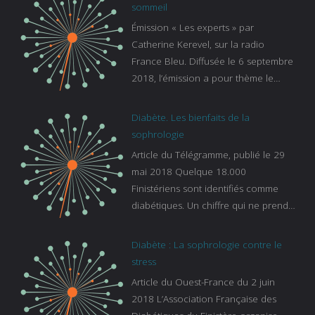
sommeil
Émission « Les experts » par
Catherine Kerevel, sur la radio
France Bleu. Diffusée le 6 septembre
2018, l’émission a pour thème le
sommeil. lien vers le site de france
bleu :
Diabète. Les bienfaits de la
https://www.francebleu.fr/emissions/l
sophrologie
es-experts/breizh-izel/vos-questions-
Article du Télégramme, publié le 29
sur-le-sommeil
mai 2018 Quelque 18.000
Finistériens sont identifiés comme
diabétiques. Un chiffre qui ne prend
pas en compte tous ceux qui
s’ignorent. « C’est une pathologie qui
Diabète : La sophrologie contre le
continue à augmenter, souligne
stress
Gaïanne Gazeau, directrice adjointe
Article du Ouest-France du 2 juin
de la Caisse primaire d’assurance-
2018 L’Association Française des
maladie. C’est aussi une pathologie