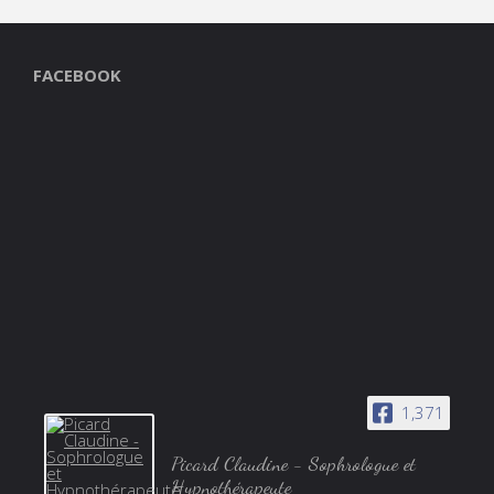
FACEBOOK
1,371
Picard Claudine - Sophrologue et
Hypnothérapeute