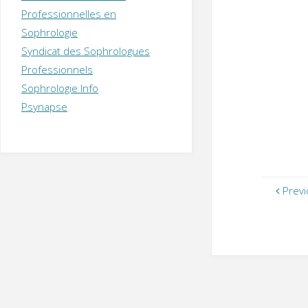
T
H
É
Professionnelles en
R
A
P
Sophrologie
E
U
T
Syndicat des Sophrologues
E
Q
U
I
Professionnels
M
P
Sophrologie Info
E
R
Psynapse
Previ