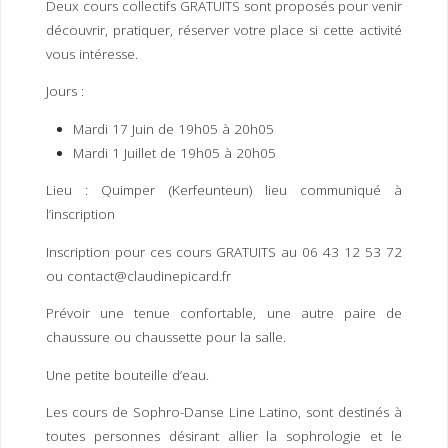
Deux cours collectifs GRATUITS sont proposés pour venir
I
M
P
découvrir, pratiquer, réserver votre place si cette activité
E
R
vous intéresse.
Jours :
Mardi 17 Juin de 19h05 à 20h05
Mardi 1 Juillet de 19h05 à 20h05
Lieu : Quimper (Kerfeunteun) lieu communiqué à
l’inscription
Inscription pour ces cours GRATUITS au 06 43 12 53 72
ou contact@claudinepicard.fr
Prévoir une tenue confortable, une autre paire de
chaussure ou chaussette pour la salle.
Une petite bouteille d’eau.
Les cours de Sophro-Danse Line Latino, sont destinés à
toutes personnes désirant allier la sophrologie et le