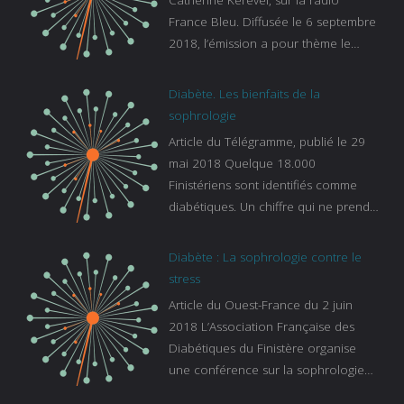
France Bleu. Diffusée le 6 septembre
2018, l’émission a pour thème le
sommeil. lien vers le site de france
bleu :
Diabète. Les bienfaits de la
https://www.francebleu.fr/emissions/l
sophrologie
es-experts/breizh-izel/vos-questions-
Article du Télégramme, publié le 29
sur-le-sommeil
mai 2018 Quelque 18.000
Finistériens sont identifiés comme
diabétiques. Un chiffre qui ne prend
pas en compte tous ceux qui
s’ignorent. « C’est une pathologie qui
Diabète : La sophrologie contre le
continue à augmenter, souligne
stress
Gaïanne Gazeau, directrice adjointe
Article du Ouest-France du 2 juin
de la Caisse primaire d’assurance-
2018 L’Association Française des
maladie. C’est aussi une pathologie
Diabétiques du Finistère organise
qui peut être handicapante et coûte
une conférence sur la sophrologie
cher quand on sait que 37 % des
comme méthode contre le stress.
diabétiques suivent une dialyse suite