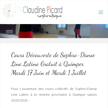
Skip
to
content
C
L
A
U
D
I
N
E
P
I
C
A
R
D
:
A
C
C
U
E
I
L
/
S
O
Cours Découverte de Sophro-Danse
P
H
R
Line Latino Gratuit à Quimper
O
L
O
G
Mardi 17 Juin et Mardi 1 Juillet
U
E
E
T
H
Y
P
N
O
T
Pour L’ouverture des cours collectifs de Sophro-Danse
H
É
R
Line Latino à la rentrée prochaine à Quimper saison
A
P
E
2025/2026 :
U
T
E
Q
U