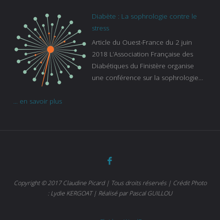
pas en compte tous ceux qui
s’ignorent. « C’est une pathologie qui
Diabète : La sophrologie contre le
continue à augmenter, souligne
stress
Gaïanne Gazeau, directrice adjointe
Article du Ouest-France du 2 juin
de la Caisse primaire d’assurance-
2018 L’Association Française des
maladie. C’est aussi une pathologie
Diabétiques du Finistère organise
qui peut être handicapante et coûte
une conférence sur la sophrologie
cher quand on sait que 37 % des
comme méthode contre le stress.
diabétiques suivent une dialyse suite
... en savoir plus
Voir l’article
à des problèmes rénaux. Nous
sommes très sensibles au problème
de santé publique que pose le
diabète ». Tout ce qui peut soulager
les malades est donc bienvenu
d’autant que le diabète
…
Copyright © 2017 Claudine Picard | Tous droits réservés | Crédit Photo
: Lydie KERGOAT | Réalisé par Pascal GUILLOU