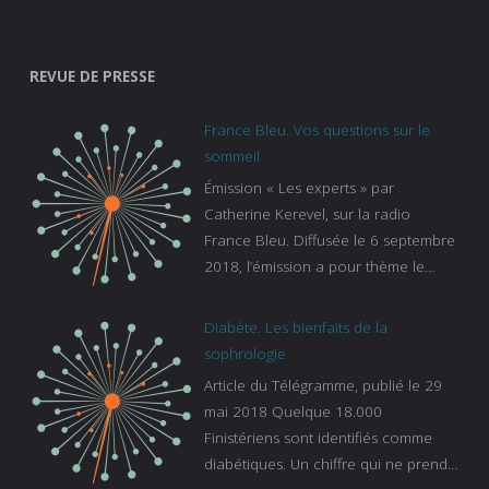
REVUE DE PRESSE
France Bleu. Vos questions sur le
sommeil
Émission « Les experts » par
Catherine Kerevel, sur la radio
France Bleu. Diffusée le 6 septembre
2018, l’émission a pour thème le
sommeil. lien vers le site de france
bleu :
Diabète. Les bienfaits de la
https://www.francebleu.fr/emissions/l
sophrologie
es-experts/breizh-izel/vos-questions-
Article du Télégramme, publié le 29
sur-le-sommeil
mai 2018 Quelque 18.000
Finistériens sont identifiés comme
diabétiques. Un chiffre qui ne prend