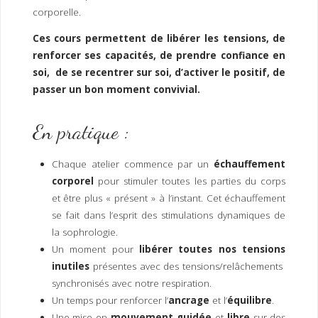
I
M
P
corporelle.
E
R
Ces cours permettent de libérer les tensions, de
renforcer ses capacités, de prendre confiance en
soi, de se recentrer sur soi, d’activer le positif, de
passer un bon moment convivial.
En pratique :
Chaque atelier commence par un
échauffement
corporel
pour stimuler toutes les parties du corps
et être plus « présent » à l’instant. Cet échauffement
se fait dans l’esprit des stimulations dynamiques de
la sophrologie.
Un moment pour
libérer toutes nos tensions
inutiles
présentes avec des tensions/relâchements
synchronisés avec notre respiration.
Un temps pour renforcer l’
ancrage
et l’
équilibre
.
Une mise en
mouvement guidée
et
libre
sur des