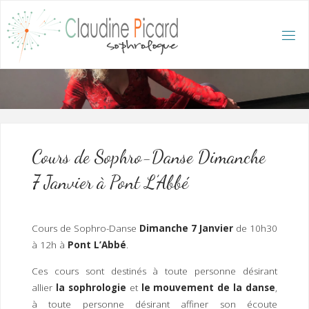
Skip
to
content
C
L
A
U
D
I
N
E
P
I
C
A
R
D
:
A
C
C
U
E
I
L
/
S
O
Cours de Sophro-Danse Dimanche
P
H
R
7 Janvier à Pont L’Abbé
O
L
O
G
U
E
E
T
Cours de Sophro-Danse
Dimanche 7 Janvier
de 10h30
H
Y
P
à 12h à
Pont L’Abbé
.
N
O
T
H
É
R
Ces cours sont destinés à toute personne désirant
A
P
E
allier
la sophrologie
et
le mouvement de la danse
,
U
T
E
Q
U
à toute personne désirant affiner son écoute