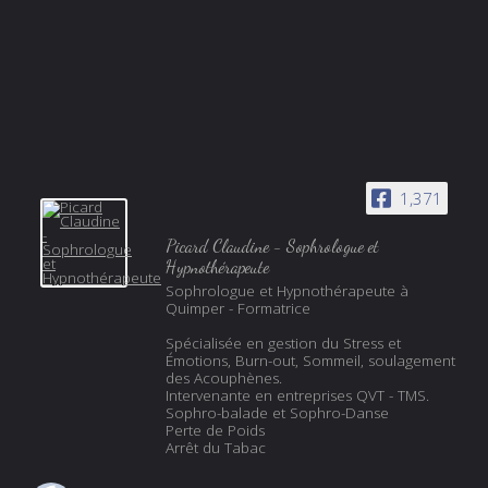
1,371
Picard Claudine - Sophrologue et
Hypnothérapeute
Sophrologue et Hypnothérapeute à
Quimper - Formatrice
Spécialisée en gestion du Stress et
Émotions, Burn-out, Sommeil, soulagement
des Acouphènes.
Intervenante en entreprises QVT - TMS.
Sophro-balade et Sophro-Danse
Perte de Poids
Arrêt du Tabac