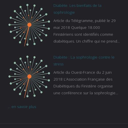
bleu :
Diabète. Les bienfaits de la
https://www.francebleu.fr/emissions/l
sophrologie
es-experts/breizh-izel/vos-questions-
Article du Télégramme, publié le 29
sur-le-sommeil
mai 2018 Quelque 18.000
Finistériens sont identifiés comme
diabétiques. Un chiffre qui ne prend
pas en compte tous ceux qui
s’ignorent. « C’est une pathologie qui
Diabète : La sophrologie contre le
continue à augmenter, souligne
stress
Gaïanne Gazeau, directrice adjointe
Article du Ouest-France du 2 juin
de la Caisse primaire d’assurance-
2018 L’Association Française des
maladie. C’est aussi une pathologie
Diabétiques du Finistère organise
qui peut être handicapante et coûte
une conférence sur la sophrologie
cher quand on sait que 37 % des
comme méthode contre le stress.
diabétiques suivent une dialyse suite
... en savoir plus
Voir l’article
à des problèmes rénaux. Nous
sommes très sensibles au problème
de santé publique que pose le