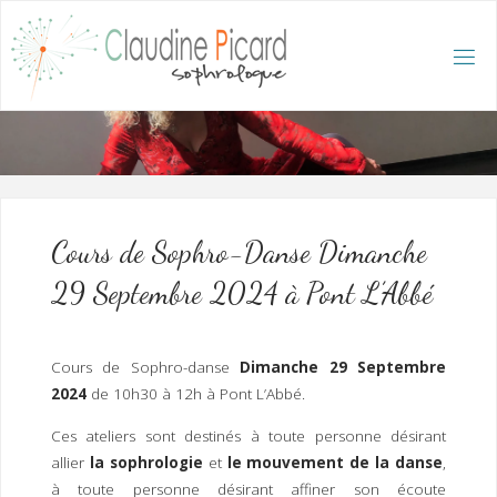
Skip
to
content
C
L
A
U
D
I
N
E
P
I
C
A
R
D
:
A
C
C
U
E
I
L
/
S
O
Cours de Sophro-Danse Dimanche
P
H
R
29 Septembre 2024 à Pont L’Abbé
O
L
O
G
U
E
E
T
Cours de Sophro-danse
Dimanche 29 Septembre
H
Y
P
2024
de 10h30 à 12h à Pont L’Abbé.
N
O
T
H
É
R
Ces ateliers sont destinés à toute personne désirant
A
P
E
allier
la sophrologie
et
le mouvement de la danse
,
U
T
E
Q
U
à toute personne désirant affiner son écoute