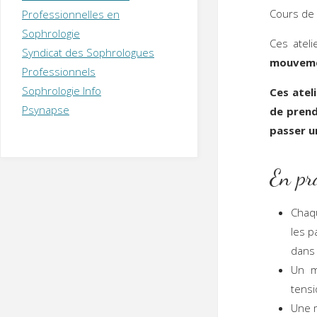
T
H
É
Cours de
Professionnelles en
R
A
P
Sophrologie
E
U
T
Ces ateli
Syndicat des Sophrologues
E
Q
mouveme
U
I
Professionnels
M
P
Sophrologie Info
Ces atel
E
R
Psynapse
de prendr
passer u
En pr
Chaq
les p
dans 
Un m
tensi
Une m