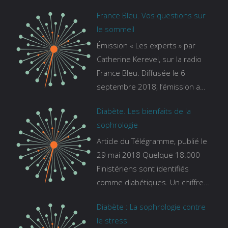
France Bleu. Vos questions sur
le sommeil
Émission « Les experts » par
Catherine Kerevel, sur la radio
France Bleu. Diffusée le 6
septembre 2018, l’émission a
pour thème le sommeil. lien vers
Diabète. Les bienfaits de la
le site de france bleu :
sophrologie
https://www.francebleu.fr/emissi
Article du Télégramme, publié le
ons/les-experts/breizh-izel/vos-
29 mai 2018 Quelque 18.000
questions-sur-le-sommeil
Finistériens sont identifiés
comme diabétiques. Un chiffre
qui ne prend pas en compte
Diabète : La sophrologie contre
tous ceux qui s’ignorent. « C’est
le stress
une pathologie qui continue à