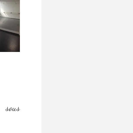
ription).
e sous