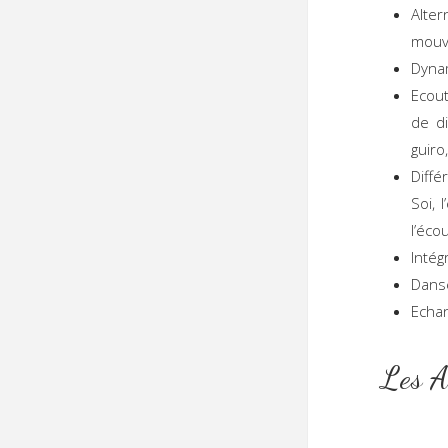
Alte
mouv
Dynam
Ecout
de di
guiro
Diffé
Soi, 
l’éco
Intég
Danse
Echan
L