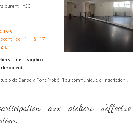
ers durent 1h30
te
16 €
escent de 11 à 17
2 €
liers de sophro-
 déroulent :
studio de Danse à Pont l’Abbé (lieu communiqué à l’insc
rticipation aux ateliers s’effectu
iption.