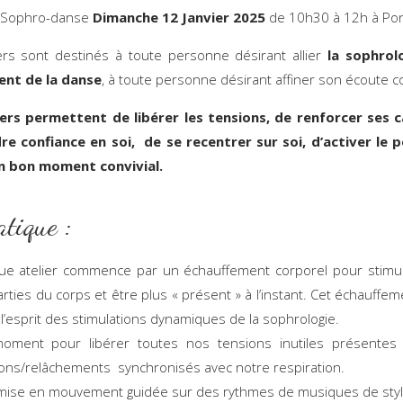
 Sophro-danse
Dimanche 12 Janvier 2025
de 10h30 à 12h à Pon
ers sont destinés à toute personne désirant allier
la sophrol
nt de la danse
, à toute personne désirant affiner son écoute c
iers permettent de libérer les tensions, de renforcer ses c
e confiance en soi, de se recentrer sur soi, d’activer le p
n bon moment convivial.
atique :
ue atelier commence par un échauffement corporel pour stimul
arties du corps et être plus « présent » à l’instant. Cet échauffem
l’esprit des stimulations dynamiques de la sophrologie.
oment pour libérer toutes nos tensions inutiles présentes
ons/relâchements synchronisés avec notre respiration.
ise en mouvement guidée sur des rythmes de musiques de style