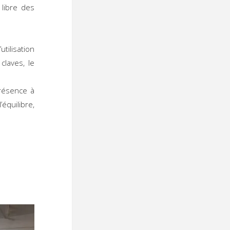
libre des
tilisation
claves, le
présence à
’équilibre,
 :