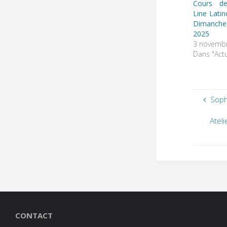
Cours de
Line Lati
Dimanch
2025
3 novemb
Dans "Actu
Soph
Atel
CONTACT