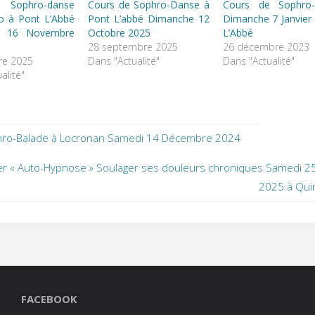
 Sophro-danse
Cours de Sophro-Danse à
Cours de Sophro
no à Pont L’Abbé
Pont L’abbé Dimanche 12
Dimanche 7 Janvier
e 16 Novembre
Octobre 2025
L’Abbé
28 septembre 2025
26 décembre 2023
re 2025
Dans "Actualité"
Dans "Actualité"
alité"
ro-Balade à Locronan Samedi 14 Décembre 2024
ier « Auto-Hypnose » Soulager ses douleurs chroniques Samedi 25
2025 à Qu
FACEBOOK