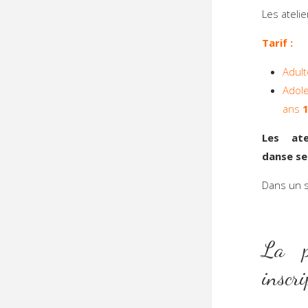
Les ateli
Tarif :
Adul
Adol
ans
1
Les ate
danse se
Dans un 
La pa
inscr