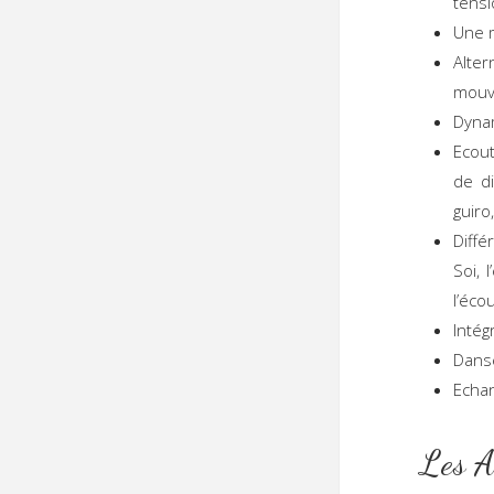
tensi
Une m
Alte
mouv
Dynam
Ecout
de di
guiro
Diffé
Soi, 
l’éco
Intég
Danse
Echan
L