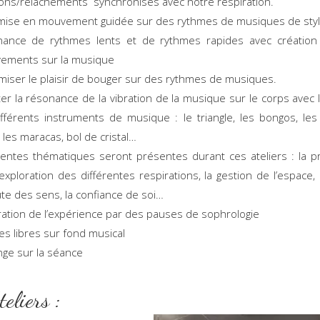
ons/relâchements synchronisés avec notre respiration.
ise en mouvement guidée sur des rythmes de musiques de style
rnance de rythmes lents et de rythmes rapides avec création 
ements sur la musique
iser le plaisir de bouger sur des rythmes de musiques.
er la résonance de la vibration de la musique sur le corps avec l’u
fférents instruments de musique : le triangle, les bongos, les 
, les maracas, bol de cristal…
rentes thématiques seront présentes durant ces ateliers : la 
l’exploration des différentes respirations, la gestion de l’espace, l
ute des sens, la confiance de soi…
ration de l’expérience par des pauses de sophrologie
s libres sur fond musical
ge sur la séance
es Ateliers