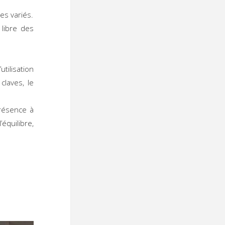
s variés.
libre des
tilisation
claves, le
présence à
’équilibre,
 :