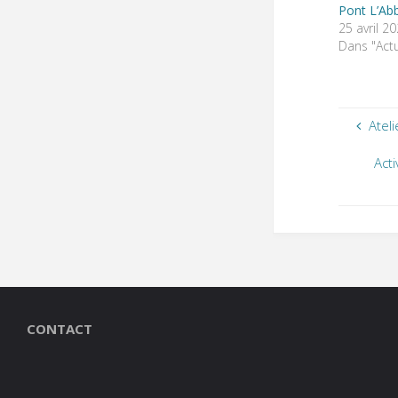
Pont L’Ab
25 avril 2
Dans "Actu
Atel
Act
CONTACT