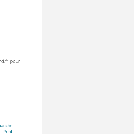
s :
d.fr pour
manche
 Pont