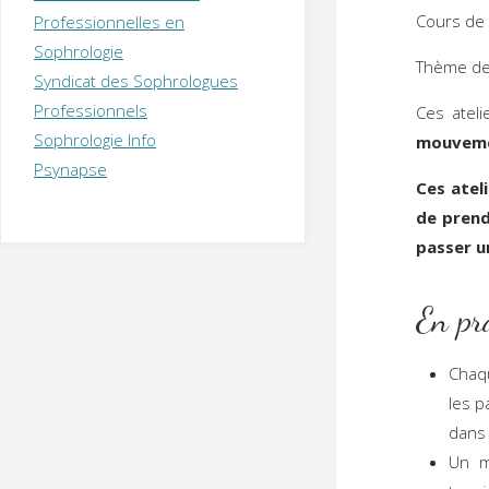
T
H
É
Cours de
Professionnelles en
R
A
P
Sophrologie
E
U
T
Thème de
Syndicat des Sophrologues
E
Q
U
I
Professionnels
Ces ateli
M
P
Sophrologie Info
mouveme
E
R
Psynapse
Ces atel
de prendr
passer u
En pr
Chaq
les p
dans 
Un m