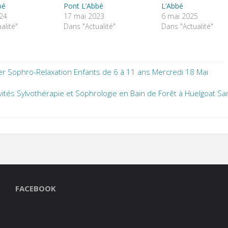
bé
Pont L’Abbé
L’Abbé
024
17 mai 2023
6 mai 2025
alité"
Dans "Actualité"
Dans "Actualité"
ier Sophro-Relaxation Enfants de 6 à 11 ans Mercredi 18 Mai
ivités Sylvothérapie et Sophrologie en Bain de Forêt à Huelgoat S
FACEBOOK