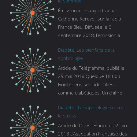
le sommeil
Émission « Les experts » par
Catherine Kerevel, sur la radio
France Bleu. Diffusée le 6
septembre 2018, l’émission a
pour thème le sommeil. lien vers
Diabète. Les bienfaits de la
le site de france bleu :
sophrologie
https://www.francebleu.fr/emissi
Article du Télégramme, publié le
ons/les-experts/breizh-izel/vos-
29 mai 2018 Quelque 18.000
questions-sur-le-sommeil
Finistériens sont identifiés
comme diabétiques. Un chiffre
qui ne prend pas en compte
Diabète : La sophrologie contre
tous ceux qui s’ignorent. « C’est
le stress
une pathologie qui continue à
Article du Ouest-France du 2 juin
augmenter, souligne Gaïanne
2018 L’Association Française des
Gazeau, directrice adjointe de la