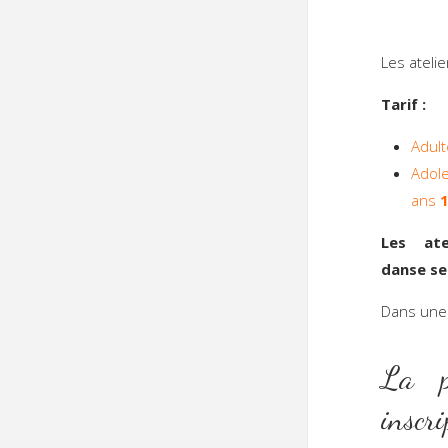
Les ateli
Tarif :
Adul
Adol
ans
1
Les ate
danse se
Dans 
La pa
inscr