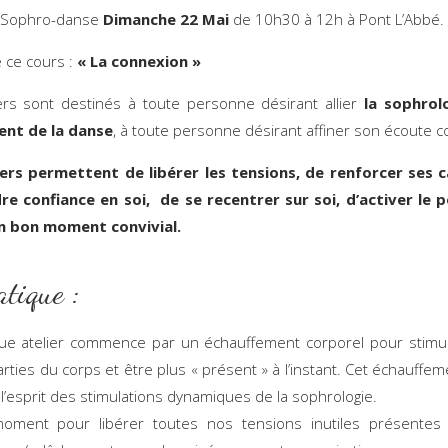
 Sophro-danse
Dimanche 22 Mai
de 10h30 à 12h à Pont L’Abbé.
 ce cours :
« La connexion »
ers sont destinés à toute personne désirant allier
la sophrol
nt de la danse
, à toute personne désirant affiner son écoute c
iers permettent de libérer les tensions, de renforcer ses c
e confiance en soi, de se recentrer sur soi, d’activer le p
n bon moment convivial.
atique :
ue atelier commence par un échauffement corporel pour stimul
arties du corps et être plus « présent » à l’instant. Cet échauffem
l’esprit des stimulations dynamiques de la sophrologie.
oment pour libérer toutes nos tensions inutiles présentes