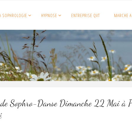
A SOPHROLOGIE
HYPNOSE
ENTREPRISE QVT
MARCHE A
 de Sophro-Danse Dimanche 22 Mai à P
é