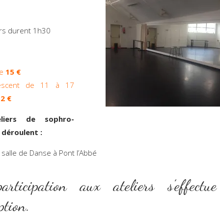
ers durent 1h30
te
15 €
escent de 11 à 17
2 €
liers de sophro-
 déroulent :
une salle de Danse à Pont l’Abbé
rticipation aux ateliers s’effectu
iption.