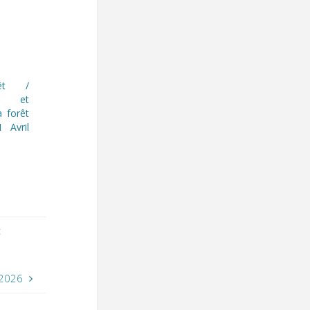
êt /
e et
a forêt
 Avril
t
 2026