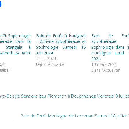
orêt Sophrologie
Bain de Forêt à Huelgoat
Bain de For
hérapie dans la
– Activité Sylvothérapie et
Sylvothérapi
u Stangala à
Sophrologie Samedi 15
Sophrologie dans l
Samedi 24 Août
Juin 2024
d’Huelgoat Lundi 1
7 juin 2024
2024
024
Dans "Actualité"
18 mars 2024
alité"
Dans "Actualité"
ro-Balade Sentiers des Plomarc’h à Douarnenez Mercredi 8 Juille
Bain de Forêt Montagne de Locronan Samedi 18 Juillet