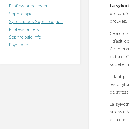
T
H
É
La sylvo
Professionnelles en
R
A
P
de santé 
Sophrologie
E
U
T
prouvés.
Syndicat des Sophrologues
E
Q
U
I
Professionnels
Cela cons
M
P
Sophrologie Info
E
R
Il s’agit
Psynapse
Cette pra
culture. 
société m
Il faut pr
les phyto
de stress
La sylvot
stress). 
et la con