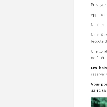
Prévoyez 
Apporter 
Nous marc
Nous fero
l’écoute
Une colla
de forêt
Les bai
réserver 
Vous po
43 12 53