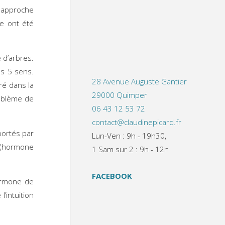
 approche
me ont été
 d’arbres.
es 5 sens.
28 Avenue Auguste Gantier
ré dans la
29000 Quimper
roblème de
06 43 12 53 72
contact@claudinepicard.fr
portés par
Lun-Ven : 9h - 19h30,
l (hormone
1 Sam sur 2 : 9h - 12h
FACEBOOK
hormone de
’intuition