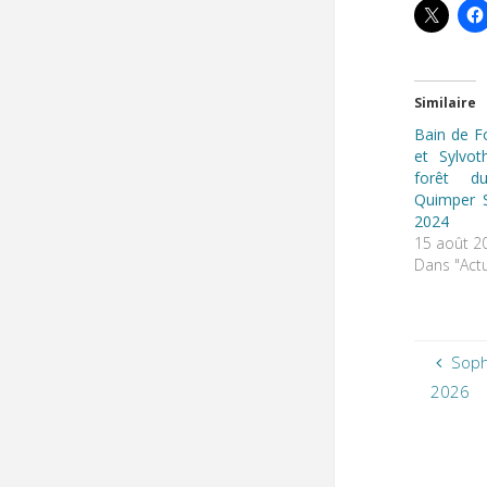
Similaire
Bain de F
et Sylvot
forêt d
Quimper 
2024
15 août 2
Dans "Actu
Soph
2026