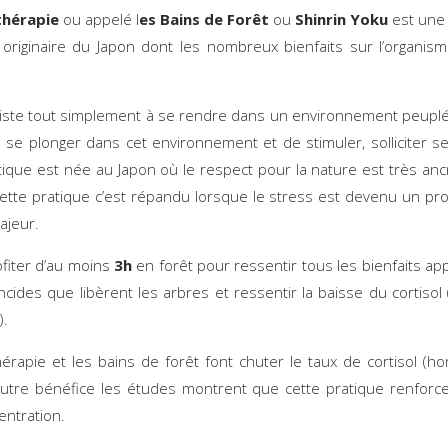
thérapie
ou appelé l
es Bains de Forêt
ou
Shinrin Yoku
est une
originaire du Japon dont les nombreux bienfaits sur l’organis
iste tout simplement à se rendre dans un environnement peuplé
 de se plonger dans cet environnement et de stimuler, solliciter s
tique est née au Japon où le respect pour la nature est très anc
Cette pratique c’est répandu lorsque le stress est devenu un p
ajeur.
ofiter d’au moins
3h
en forêt pour ressentir tous les bienfaits ap
ncides que libèrent les arbres et ressentir la baisse du cortiso
).
hérapie et les bains de forêt font chuter le taux de cortisol (
Autre bénéfice les études montrent que cette pratique renforce l
centration.