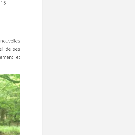
 17h15
 nouvelles
eil de ses
nement et