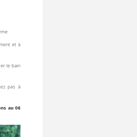
même
ement et à
er le bain
itez pas à
ons au 06