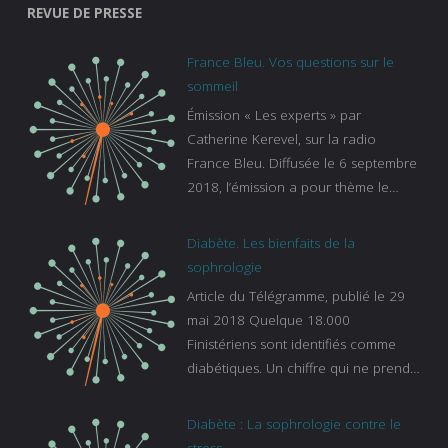
REVUE DE PRESSE
France Bleu. Vos questions sur le
sommeil
Émission « Les experts » par
Catherine Kerevel, sur la radio
France Bleu. Diffusée le 6 septembre
2018, l’émission a pour thème le
sommeil. lien vers le site de france
bleu :
Diabète. Les bienfaits de la
https://www.francebleu.fr/emissions/l
sophrologie
es-experts/breizh-izel/vos-questions-
Article du Télégramme, publié le 29
sur-le-sommeil
mai 2018 Quelque 18.000
Finistériens sont identifiés comme
diabétiques. Un chiffre qui ne prend
pas en compte tous ceux qui
s’ignorent. « C’est une pathologie qui
Diabète : La sophrologie contre le
continue à augmenter, souligne
stress