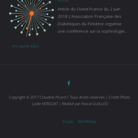
Gaïanne Gazeau, directrice adjointe
Article du Ouest-France du 2 juin
de la Caisse primaire d’assurance-
2018 L’Association Française des
maladie. C’est aussi une pathologie
Diabétiques du Finistère organise
qui peut être handicapante et coûte
une conférence sur la sophrologie
cher quand on sait que 37 % des
comme méthode contre le stress.
diabétiques suivent une dialyse suite
... en savoir plus
Voir l’article
à des problèmes rénaux. Nous
sommes très sensibles au problème
de santé publique que pose le
diabète ». Tout ce qui peut soulager
les malades est donc bienvenu
d’autant que le diabète
…
Copyright © 2017 Claudine Picard | Tous droits réservés | Crédit Photo
: Lydie KERGOAT | Réalisé par Pascal GUILLOU
Powered by
Fluida
&
WordPress.