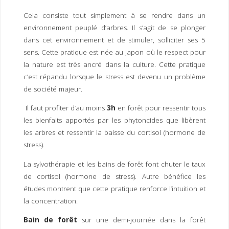
I
M
P
Cela consiste tout simplement à se rendre dans un
E
R
environnement peuplé d’arbres. Il s’agit de se plonger
dans cet environnement et de stimuler, solliciter ses 5
sens. Cette pratique est née au Japon où le respect pour
la nature est très ancré dans la culture. Cette pratique
c’est répandu lorsque le stress est devenu un problème
de société majeur.
Il faut profiter d’au moins
3h
en forêt pour ressentir tous
les bienfaits apportés par les phytoncides que libèrent
les arbres et ressentir la baisse du cortisol (hormone de
stress).
La sylvothérapie et les bains de forêt font chuter le taux
de cortisol (hormone de stress). Autre bénéfice les
études montrent que cette pratique renforce l’intuition et
la concentration.
Bain de forêt
sur une demi-journée dans la forêt