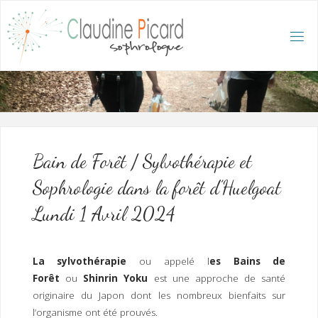
Skip
to
content
C
L
A
U
D
I
N
E
P
I
C
A
R
D
:
A
C
C
U
E
I
L
/
S
O
Bain de Forêt / Sylvothérapie et
P
H
R
Sophrologie dans la forêt d’Huelgoat
O
L
O
G
Lundi 1 Avril 2024
U
E
E
T
H
Y
P
N
O
T
La sylvothérapie
ou appelé l
es Bains de
H
É
R
Forêt
ou
Shinrin Yoku
est une approche de santé
A
P
E
originaire du Japon dont les nombreux bienfaits sur
U
T
E
Q
U
l’organisme ont été prouvés.