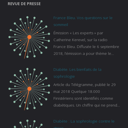
REVUE DE PRESSE
France Bleu. Vos questions sur le
sommeil
Émission « Les experts » par
Catherine Kerevel, sur la radio
France Bleu. Diffusée le 6 septembre
2018, l’émission a pour thème le
sommeil. lien vers le site de france
bleu :
Diabète. Les bienfaits de la
https://www.francebleu.fr/emissions/l
sophrologie
es-experts/breizh-izel/vos-questions-
Article du Télégramme, publié le 29
sur-le-sommeil
mai 2018 Quelque 18.000
Finistériens sont identifiés comme
diabétiques. Un chiffre qui ne prend
pas en compte tous ceux qui
s’ignorent. « C’est une pathologie qui
Diabète : La sophrologie contre le
continue à augmenter, souligne
stress