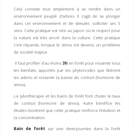
I
M
P
Cela consiste tout simplement à se rendre dans un
E
R
environnement peuplé d’arbres. Il s’agit de se plonger
dans cet environnement et de stimuler, solliciter ses 5
sens. Cette pratique est née au Japon où le respect pour
la nature est très ancré dans la culture. Cette pratique
c’est répandu lorsque le stress est devenu un problème
de société majeur.
Il faut profiter d’au moins
3h
en forêt pour ressentir tous
les bienfaits apportés par les phytoncides que libèrent
les arbres et ressentir la baisse du cortisol (hormone de
stress).
La sylvothérapie et les bains de forêt font chuter le taux
de cortisol (hormone de stress). Autre bénéfice les
études montrent que cette pratique renforce l’intuition et
la concentration.
Bain de forêt
sur une demi-journée dans la forêt