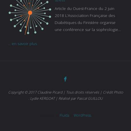
Gaïanne Gazeau, directrice adjointe
Article du Ouest-France du 2 juin
de la Caisse primaire d’assurance-
2018 L’Association Française des
maladie. C’est aussi une pathologie
Diabétiques du Finistère organise
qui peut être handicapante et coûte
une conférence sur la sophrologie
cher quand on sait que 37 % des
comme méthode contre le stress.
diabétiques suivent une dialyse suite
... en savoir plus
Voir l’article
à des problèmes rénaux. Nous
sommes très sensibles au problème
de santé publique que pose le
diabète ». Tout ce qui peut soulager
les malades est donc bienvenu
d’autant que le diabète
…
Copyright © 2017 Claudine Picard | Tous droits réservés | Crédit Photo
: Lydie KERGOAT | Réalisé par Pascal GUILLOU
Powered by
Fluida
&
WordPress.