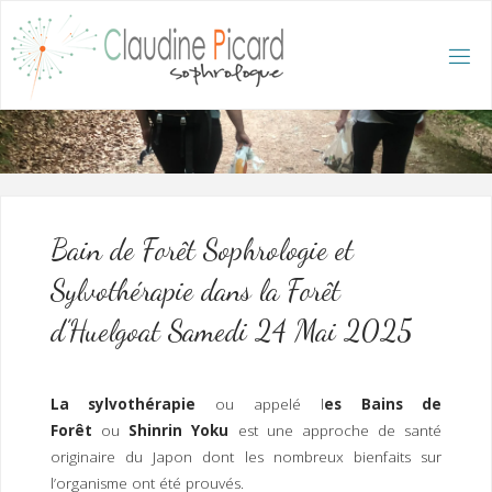
Skip
to
content
C
L
A
U
D
I
N
E
P
I
C
A
R
D
:
A
C
C
U
E
I
L
/
S
O
Bain de Forêt Sophrologie et
P
H
R
Sylvothérapie dans la Forêt
O
L
O
G
d’Huelgoat Samedi 24 Mai 2025
U
E
E
T
H
Y
P
N
O
T
La sylvothérapie
ou appelé l
es Bains de
H
É
R
Forêt
ou
Shinrin Yoku
est une approche de santé
A
P
E
originaire du Japon dont les nombreux bienfaits sur
U
T
E
Q
U
l’organisme ont été prouvés.