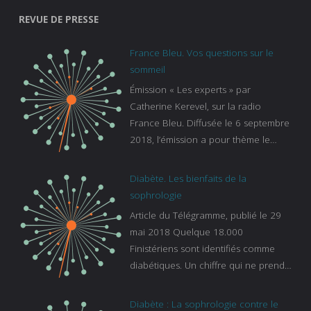
REVUE DE PRESSE
France Bleu. Vos questions sur le
sommeil
Émission « Les experts » par
Catherine Kerevel, sur la radio
France Bleu. Diffusée le 6 septembre
2018, l’émission a pour thème le
sommeil. lien vers le site de france
bleu :
Diabète. Les bienfaits de la
https://www.francebleu.fr/emissions/l
sophrologie
es-experts/breizh-izel/vos-questions-
Article du Télégramme, publié le 29
sur-le-sommeil
mai 2018 Quelque 18.000
Finistériens sont identifiés comme
diabétiques. Un chiffre qui ne prend
pas en compte tous ceux qui
s’ignorent. « C’est une pathologie qui
Diabète : La sophrologie contre le