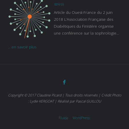
continue à augmenter, souligne
stress
Gaïanne Gazeau, directrice adjointe
Article du Ouest-France du 2 juin
de la Caisse primaire d’assurance-
2018 L’Association Française des
maladie. C’est aussi une pathologie
Diabétiques du Finistère organise
qui peut être handicapante et coûte
une conférence sur la sophrologie
cher quand on sait que 37 % des
comme méthode contre le stress.
diabétiques suivent une dialyse suite
... en savoir plus
Voir l’article
à des problèmes rénaux. Nous
sommes très sensibles au problème
de santé publique que pose le
diabète ». Tout ce qui peut soulager
les malades est donc bienvenu
d’autant que le diabète
…
Copyright © 2017 Claudine Picard | Tous droits réservés | Crédit Photo
: Lydie KERGOAT | Réalisé par Pascal GUILLOU
Powered by
Fluida
&
WordPress.