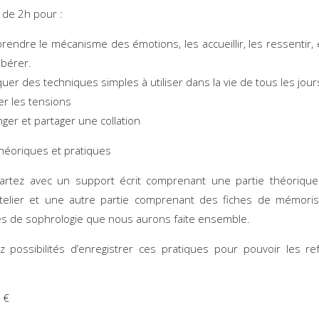
r de 2h pour :
endre le mécanisme des émotions, les accueillir, les ressentir, 
libérer.
quer des techniques simples à utiliser dans la vie de tous les jour
er les tensions
ger et partager une collation
héoriques et pratiques
artez avec un support écrit comprenant une partie théoriqu
atelier et une autre partie comprenant des fiches de mémori
s de sophrologie que nous aurons faite ensemble.
 possibilités d’enregistrer ces pratiques pour pouvoir les re
 €