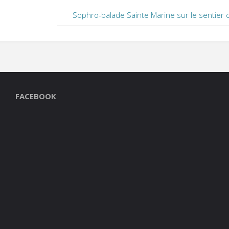
Sophro-balade Sainte Marine sur le sentier c
FACEBOOK