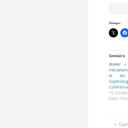
Partager :
Similaire
Atelier 
mécanism
et les
Sophrolog
Cohérence
10 octobr
Dans "Actu
Soph