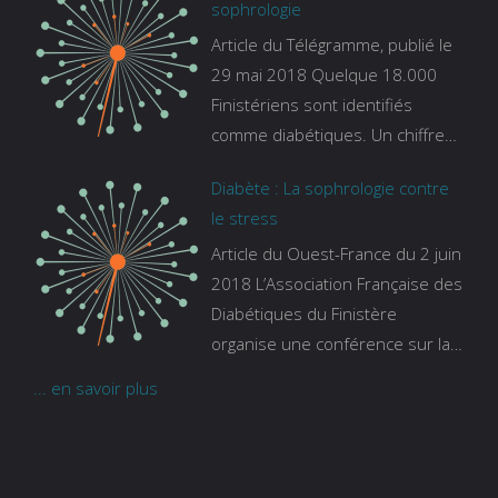
sophrologie
https://www.francebleu.fr/emissi
Article du Télégramme, publié le
ons/les-experts/breizh-izel/vos-
29 mai 2018 Quelque 18.000
questions-sur-le-sommeil
Finistériens sont identifiés
comme diabétiques. Un chiffre
qui ne prend pas en compte
Diabète : La sophrologie contre
tous ceux qui s’ignorent. « C’est
le stress
une pathologie qui continue à
Article du Ouest-France du 2 juin
augmenter, souligne Gaïanne
2018 L’Association Française des
Gazeau, directrice adjointe de la
Diabétiques du Finistère
Caisse primaire d’assurance-
organise une conférence sur la
maladie. C’est aussi une
sophrologie comme méthode
pathologie qui peut être
... en savoir plus
contre le stress. Voir l’article
handicapante et coûte cher
quand on sait que 37 % des
diabétiques suivent une dialyse
suite à des problèmes rénaux.