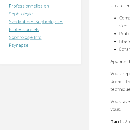
T
H
É
Un atelie
Professionnelles en
R
A
P
Sophrologie
E
U
T
Compr
Syndicat des Sophrologues
E
Q
s’en 
U
I
Professionnels
Prati
M
P
Sophrologie Info
E
R
Libér
Psynapse
Échan
Apports t
Vous rep
durant l’
technique
Vous avez
vous.
Tarif :
25