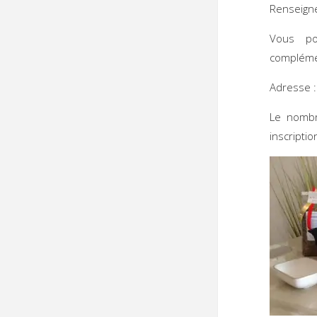
Renseigne
Vous p
compléme
Adresse :
Le nombre
inscriptio