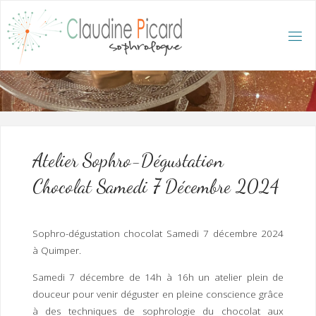
Skip
to
content
C
L
A
U
D
I
N
E
P
I
C
A
R
D
:
A
C
C
U
E
I
L
/
S
O
Atelier Sophro-Dégustation
P
H
R
Chocolat Samedi 7 Décembre 2024
O
L
O
G
U
E
E
T
Sophro-dégustation chocolat Samedi 7 décembre 2024
H
Y
P
à Quimper.
N
O
T
H
É
R
Samedi 7 décembre de 14h à 16h un atelier plein de
A
P
E
douceur pour venir déguster en pleine conscience grâce
U
T
E
Q
U
à des techniques de sophrologie du chocolat aux