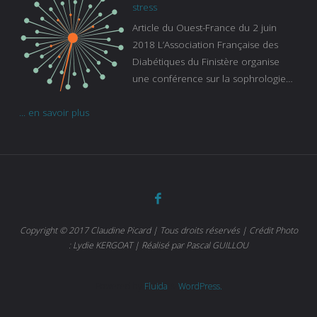
continue à augmenter, souligne
stress
Gaïanne Gazeau, directrice adjointe
Article du Ouest-France du 2 juin
de la Caisse primaire d’assurance-
2018 L’Association Française des
maladie. C’est aussi une pathologie
Diabétiques du Finistère organise
qui peut être handicapante et coûte
une conférence sur la sophrologie
cher quand on sait que 37 % des
comme méthode contre le stress.
diabétiques suivent une dialyse suite
... en savoir plus
Voir l’article
à des problèmes rénaux. Nous
sommes très sensibles au problème
de santé publique que pose le
diabète ». Tout ce qui peut soulager
les malades est donc bienvenu
d’autant que le diabète
…
Copyright © 2017 Claudine Picard | Tous droits réservés | Crédit Photo
: Lydie KERGOAT | Réalisé par Pascal GUILLOU
Powered by
Fluida
&
WordPress.