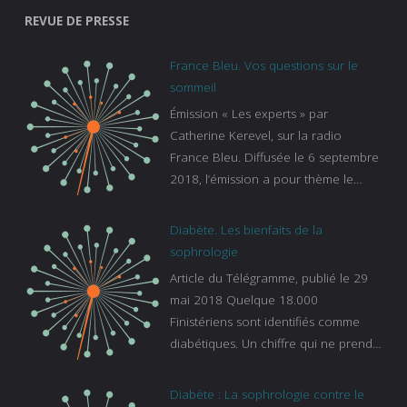
REVUE DE PRESSE
France Bleu. Vos questions sur le
sommeil
Émission « Les experts » par
Catherine Kerevel, sur la radio
France Bleu. Diffusée le 6 septembre
2018, l’émission a pour thème le
sommeil. lien vers le site de france
bleu :
Diabète. Les bienfaits de la
https://www.francebleu.fr/emissions/l
sophrologie
es-experts/breizh-izel/vos-questions-
Article du Télégramme, publié le 29
sur-le-sommeil
mai 2018 Quelque 18.000
Finistériens sont identifiés comme
diabétiques. Un chiffre qui ne prend
pas en compte tous ceux qui
s’ignorent. « C’est une pathologie qui
Diabète : La sophrologie contre le