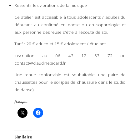
I
M
P
Ressentir les vibrations de la musique
E
R
Ce atelier est accessible à tous adolescents / adultes du
débutant au confirmé en danse ou en sophrologie et
aux personne désireuse d’être à l’écoute de soi.
Tarif : 20 € adulte et 15 € adolescent / étudiant
Inscription au 06 43 12 53 72 ou
contact@claudinepicard.fr
Une tenue confortable est souhaitable, une paire de
chaussettes pour le sol (pas de chaussure dans le studio
de danse).
Partager :
Similaire