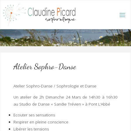
Skip
to
content
C
L
A
U
D
I
N
E
P
I
C
A
R
D
:
A
C
C
U
E
I
L
/
S
O
Atelier Sophro-Danse
P
H
R
O
L
O
G
Atelier Sophro-Danse / Sophrologie et Danse
U
E
E
T
Un atelier de 2h Dimanche 24 Mars de 14h30 à 16h30
H
Y
P
au Studio de Danse « Sandie Trévien » à Pont L’Abbé
N
O
T
H
É
R
Ecouter ses sensations
A
P
E
Respirer en pleine conscience
U
T
E
Q
U
Libérer les tensions