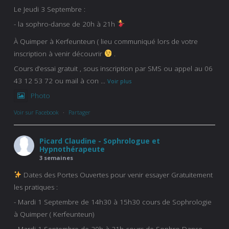
Le Jeudi 3 Septembre :
- la sophro-danse de 20h à 21h
À Quimper à Kerfeunteun ( lieu communiqué lors de votre
inscription à venir découvrir
.
Cours d’essai gratuit , sous inscription par SMS ou appel au 06
43 12 53 72 ou mail à con
...
Voir plus
Photo
Voir sur Facebook
·
Partager
Picard Claudine - Sophrologue et
Hypnothérapeute
3 semaines
Dates des Portes Ouvertes pour venir essayer Gratuitement
les pratiques :
- Mardi 1 Septembre de 14h30 à 15h30 cours de Sophrologie
à Quimper ( Kerfeunteun)
- Mardi 1 Septembre de 20h à 21h cours de Sophro-Danse