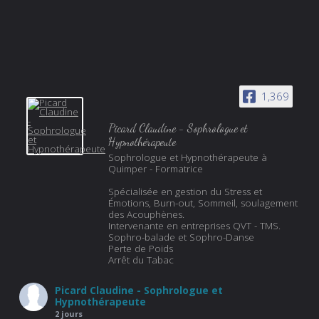
1,369
Picard Claudine - Sophrologue et
Hypnothérapeute
Sophrologue et Hypnothérapeute à
Quimper - Formatrice
Spécialisée en gestion du Stress et
Émotions, Burn-out, Sommeil, soulagement
des Acouphènes.
Intervenante en entreprises QVT - TMS.
Sophro-balade et Sophro-Danse
Perte de Poids
Arrêt du Tabac
Picard Claudine - Sophrologue et
Hypnothérapeute
2 jours