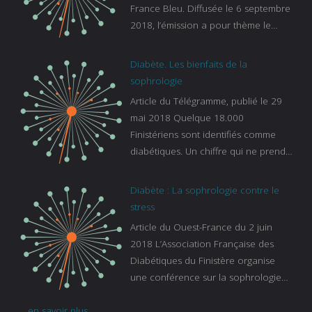
France Bleu. Diffusée le 6 septembre
2018, l’émission a pour thème le
sommeil. lien vers le site de france
bleu :
Diabète. Les bienfaits de la
https://www.francebleu.fr/emissions/l
sophrologie
es-experts/breizh-izel/vos-questions-
Article du Télégramme, publié le 29
sur-le-sommeil
mai 2018 Quelque 18.000
Finistériens sont identifiés comme
diabétiques. Un chiffre qui ne prend
pas en compte tous ceux qui
s’ignorent. « C’est une pathologie qui
Diabète : La sophrologie contre le
continue à augmenter, souligne
stress
Gaïanne Gazeau, directrice adjointe
Article du Ouest-France du 2 juin
de la Caisse primaire d’assurance-
2018 L’Association Française des
maladie. C’est aussi une pathologie
Diabétiques du Finistère organise
qui peut être handicapante et coûte
une conférence sur la sophrologie
cher quand on sait que 37 % des
comme méthode contre le stress.
diabétiques suivent une dialyse suite
... en savoir plus
Voir l’article