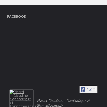
FACEBOOK
1,371
Picard Claudine - Sophrologue et
Hypnothérapeute