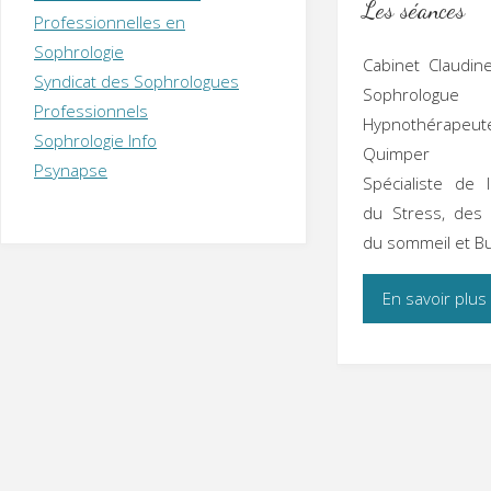
Les séances
T
H
É
Professionnelles en
R
A
P
Sophrologie
E
U
T
Cabinet Claudin
Syndicat des Sophrologues
E
Q
Sophrolo
U
I
Professionnels
Hypnothéra
M
P
Sophrologie Info
Quimper
E
R
Psynapse
Spécialiste de 
du Stress, des 
du sommeil et Bu
En savoir plus