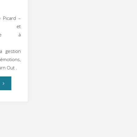
e Picard –
gue et
peute à
la gestion
émotions,
rn Out .
"Les
séances"