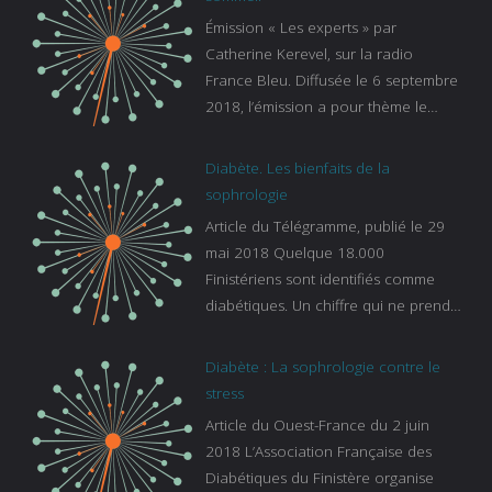
Émission « Les experts » par
Catherine Kerevel, sur la radio
France Bleu. Diffusée le 6 septembre
2018, l’émission a pour thème le
sommeil. lien vers le site de france
bleu :
Diabète. Les bienfaits de la
https://www.francebleu.fr/emissions/l
sophrologie
es-experts/breizh-izel/vos-questions-
Article du Télégramme, publié le 29
sur-le-sommeil
mai 2018 Quelque 18.000
Finistériens sont identifiés comme
diabétiques. Un chiffre qui ne prend
pas en compte tous ceux qui
s’ignorent. « C’est une pathologie qui
Diabète : La sophrologie contre le
continue à augmenter, souligne
stress
Gaïanne Gazeau, directrice adjointe
Article du Ouest-France du 2 juin
de la Caisse primaire d’assurance-
2018 L’Association Française des
maladie. C’est aussi une pathologie
Diabétiques du Finistère organise
qui peut être handicapante et coûte