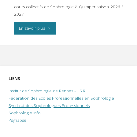
I
M
P
cours collectifs de Sophrologie à Quimper saison 2026 /
E
R
2027
"Cours
En savoir plus
Collectifs
de
Sophrologie
à
LIENS
Quimper
Institut de Sophrologie de Rennes – I.S.R.
Fédération des Ecoles Professionnelles en Sophrologie
saison
Syndicat des Sophrologues Professionnels
Sophrologie Info
2026/2027"
Psynapse