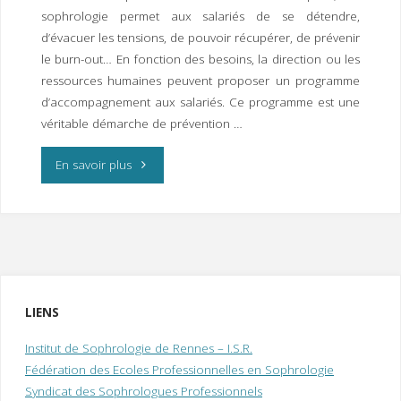
I
M
P
sophrologie permet aux salariés de se détendre,
E
R
d’évacuer les tensions, de pouvoir récupérer, de prévenir
le burn-out… En fonction des besoins, la direction ou les
ressources humaines peuvent proposer un programme
d’accompagnement aux salariés. Ce programme est une
véritable démarche de prévention …
"Sophrologie
En savoir plus
en
Entreprise"
LIENS
Institut de Sophrologie de Rennes – I.S.R.
Fédération des Ecoles Professionnelles en Sophrologie
Syndicat des Sophrologues Professionnels