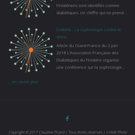
Finistériens sont identifiés comme
diabétiques. Un chiffre qui ne prend
pas en compte tous ceux qui
s’ignorent. « C’est une pathologie qui
Diabète : La sophrologie contre le
continue à augmenter, souligne
stress
Gaïanne Gazeau, directrice adjointe
Article du Ouest-France du 2 juin
de la Caisse primaire d’assurance-
2018 L’Association Française des
maladie. C’est aussi une pathologie
Diabétiques du Finistère organise
qui peut être handicapante et coûte
une conférence sur la sophrologie
cher quand on sait que 37 % des
comme méthode contre le stress.
diabétiques suivent une dialyse suite
... en savoir plus
Voir l’article
à des problèmes rénaux. Nous
sommes très sensibles au problème
de santé publique que pose le
diabète ». Tout ce qui peut soulager
les malades est donc bienvenu
d’autant que le diabète
…
Copyright © 2017 Claudine Picard | Tous droits réservés | Crédit Photo