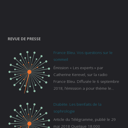
REVUE DE PRESSE
France Bleu. Vos questions sur le
sommeil
Émission « Les experts » par
Catherine Kerevel, sur la radio
France Bleu. Diffusée le 6 septembre
2018, l’émission a pour thème le
sommeil. lien vers le site de france
bleu :
Diabète. Les bienfaits de la
https://www.francebleu.fr/emissions/l
sophrologie
es-experts/breizh-izel/vos-questions-
Article du Télégramme, publié le 29
sur-le-sommeil
mai 2018 Quelque 18.000