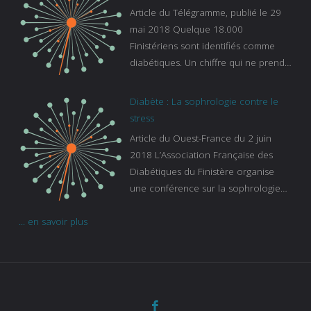
es-experts/breizh-izel/vos-questions-
Article du Télégramme, publié le 29
sur-le-sommeil
mai 2018 Quelque 18.000
Finistériens sont identifiés comme
diabétiques. Un chiffre qui ne prend
pas en compte tous ceux qui
s’ignorent. « C’est une pathologie qui
Diabète : La sophrologie contre le
continue à augmenter, souligne
stress
Gaïanne Gazeau, directrice adjointe
Article du Ouest-France du 2 juin
de la Caisse primaire d’assurance-
2018 L’Association Française des
maladie. C’est aussi une pathologie
Diabétiques du Finistère organise
qui peut être handicapante et coûte
une conférence sur la sophrologie
cher quand on sait que 37 % des
comme méthode contre le stress.
diabétiques suivent une dialyse suite
... en savoir plus
Voir l’article
à des problèmes rénaux. Nous
sommes très sensibles au problème
de santé publique que pose le
diabète ». Tout ce qui peut soulager
les malades est donc bienvenu