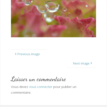
I
M
P
E
R
Previous image
Next image
Laisser un commentaire
Vous devez
vous connecter
pour publier un
commentaire.