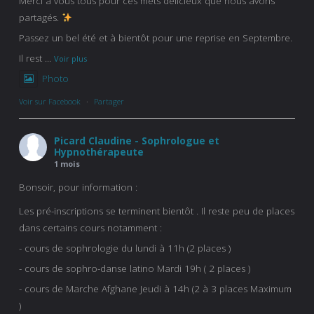
Merci à vous tous pour ces mets délicieux que nous avons
partagés.
Passez un bel été et à bientôt pour une reprise en Septembre.
Il rest
...
Voir plus
Photo
Voir sur Facebook
·
Partager
Picard Claudine - Sophrologue et
Hypnothérapeute
1 mois
Bonsoir, pour information :
Les pré-inscriptions se terminent bientôt . Il reste peu de places
dans certains cours notamment :
- cours de sophrologie du lundi à 11h (2 places )
- cours de sophro-danse latino Mardi 19h ( 2 places )
- cours de Marche Afghane Jeudi à 14h (2 à 3 places Maximum
)