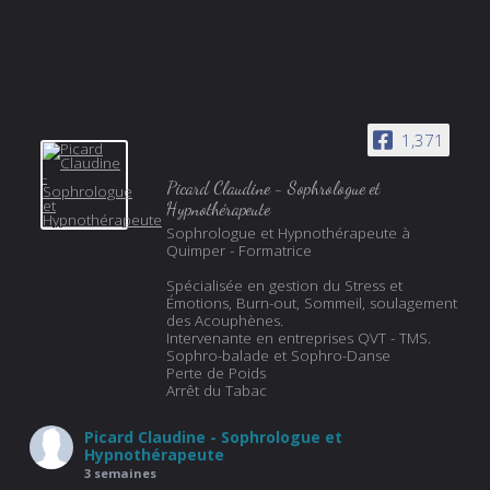
1,371
Picard Claudine - Sophrologue et
Hypnothérapeute
Sophrologue et Hypnothérapeute à
Quimper - Formatrice
Spécialisée en gestion du Stress et
Émotions, Burn-out, Sommeil, soulagement
des Acouphènes.
Intervenante en entreprises QVT - TMS.
Sophro-balade et Sophro-Danse
Perte de Poids
Arrêt du Tabac
Picard Claudine - Sophrologue et
Hypnothérapeute
3 semaines